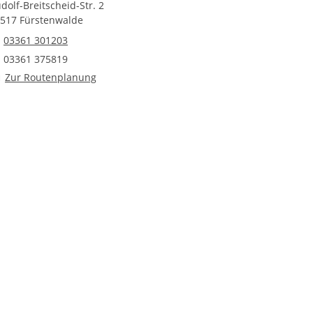
dolf-Breitscheid-Str. 2
517 Fürstenwalde
Telefonnummer
03361 301203
Faxnummer
03361 375819
Route planen
Zur Routenplanung