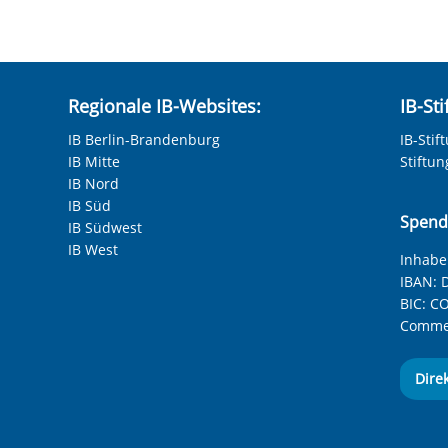
hneten Felder sind Pflichtfelder.
Regionale IB-Websites:
IB-St
IB Berlin-Brandenburg
IB-Stif
IB Mitte
Stiftu
IB Nord
IB Süd
Spend
IB Südwest
IB West
Inhaber
IBAN:
D
BIC:
CO
Commer
Dire