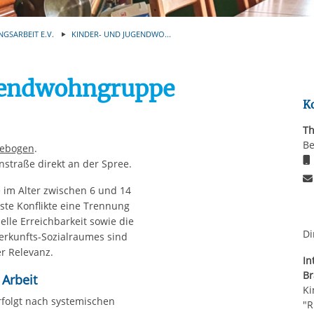
Automatische Wiede
rstreckt sich nicht auf notwendige Cookies, die erforderlich zur B
n und somit gewünschten Website-Funktionen sind. Diese Cooki
NGSARBEIT E.V.
KINDER- UND JUGENDWO...
ressen und daher unabhängig von einer Einwilligung.
gendwohngruppe
K
Th
Be
eebogen
.
nstraße direkt an der Spree.
im Alter zwischen 6 und 14
öste Konflikte eine Trennung
lle Erreichbarkeit sowie die
Di
erkunfts-Sozialraumes sind
r Relevanz.
In
B
Arbeit
Ki
rfolgt nach systemischen
"R