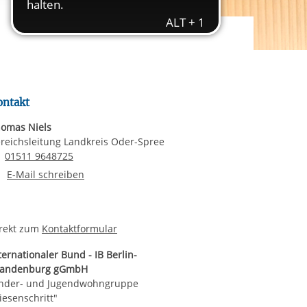
rgabe starten/stoppen
ereitstellung
es setzen wir
ontakt
omas Niels
reichsleitung Landkreis Oder-Spree
Email senden
01511 9648725
E-Mail an Thomas Niels
E-Mail schreiben
rekt zum
Kontaktformular
ternationaler Bund - IB Berlin-
randenburg gGmbH
nder- und Jugendwohngruppe
iesenschritt"