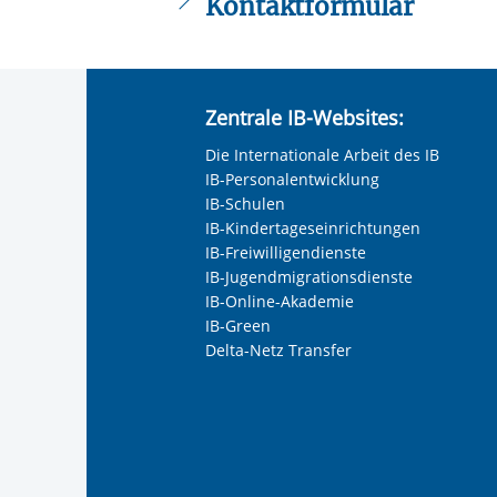
Kontaktformular
Die mit einem Sternchen (
*
) gekennzeic
Anrede
*
Zentrale IB-Websites:
Keine Angabe
Die Internationale Arbeit des IB
Frau
IB-Personalentwicklung
Herr
IB-Schulen
IB-Kindertageseinrichtungen
Neutrale Anrede
IB-Freiwilligendienste
Unternehmen
IB-Jugendmigrationsdienste
IB-Online-Akademie
IB-Green
Delta-Netz Transfer
Nachname, Vorname
*
Adresse (PLZ, Ort, Strasse)