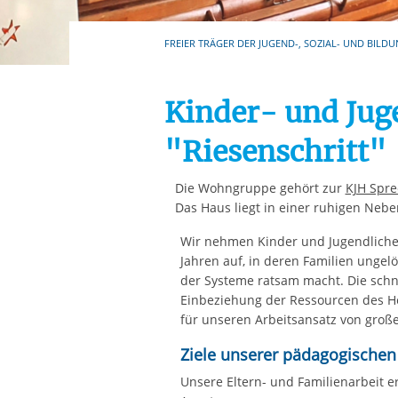
Ihre etwaige Einwilligung e
der von Ihnen aufgerufene
FREIER TRÄGER DER JUGEND-, SOZIAL- UND BILDU
aufgrund berechtigter Inte
Kinder- und Ju
"Riesenschritt"
Die Wohngruppe gehört zur
KJH Spr
Das Haus liegt in einer ruhigen Nebe
Wir nehmen Kinder und Jugendliche 
Jahren auf, in deren Familien ungel
der Systeme ratsam macht. Die schne
Einbeziehung der Ressourcen des H
für unseren Arbeitsansatz von große
Ziele unserer pädagogischen 
Unsere Eltern- und Familienarbeit e