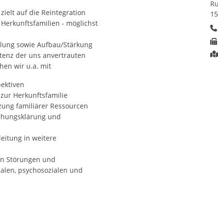
Ru
ielt auf die Reintegration
15
 Herkunftsfamilien - möglichst
klung sowie Aufbau/Stärkung
tenz der uns anvertrauten
hen wir u.a. mit
pektiven
zur Herkunftsfamilie
tzung familiärer Ressourcen
iehungsklärung und
leitung in weitere
on Störungen und
nalen, psychosozialen und