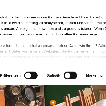
n
hnliche Technologien sowie Partner-Dienste mit Ihrer Einwilligu
orte & Angebote
Presse & Themen
Jobs & Karriere
r Inhaltsverbesserung zu analysieren, Karten und Videos mit s
n, unsere Anzeigen auszuwerten und zu personalisieren. Wenn 
 zulassen, nutzen wir diesen zur individuellen Kartenanzeige.
 erforderlich ist, erhalten unsere Partner Daten wie Ihre IP-Adr
n mit Daten von anderen Websites. Die Partner erkennen mitun
uch verschiedene Geräte verwenden, und verknüpfen die Date
kann die Datenübertragung in Drittländer (insb. die USA) nicht
rt ist kein der EU gleichwertiges Datenschutzniveau gewährlei
hre Daten führen kann.
Präferenzen
Statistik
Marketing
 in unseren
Datenschutzhinweisen
und in unserer
Cookie-Über
site-Funktionen für diese Zwecke aktiviert sind, müssen Sie al
können mittels nachfolgender Buttons über Ihre Einwilligung für
 erteilte Einwilligung stets für die Zukunft widerrufen. Bitte be