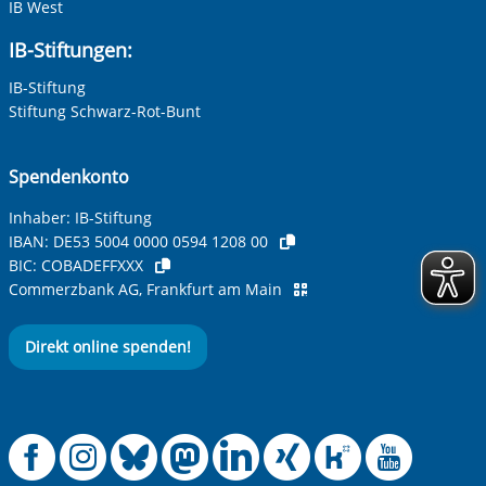
IB West
Ihre E-Mail-Adresse
*
IB-Stiftungen:
IB-Stiftung
Ihre Telefonnummer
Stiftung Schwarz-Rot-Bunt
Spendenkonto
Betreff ihrer Anfrage
Inhaber: IB-Stiftung
IBAN:
DE53 5004 0000 0594 1208 00
BIC:
COBADEFFXXX
Ihre Nachricht
*
Commerzbank AG, Frankfurt am Main
Direkt online spenden!
Offizielle Facebook
Offizielle Instag
Offizielle Blue
Offizielle M
Offizielle
Offiziel
Offiz
Off
Anti-Roboter-Verifizierung