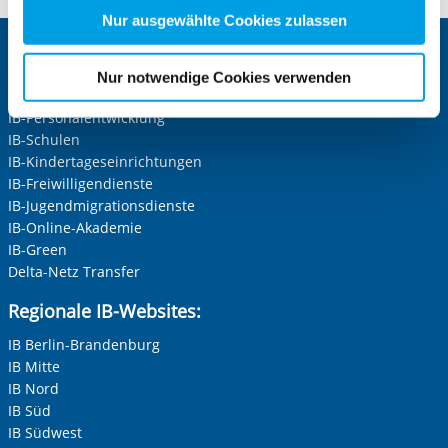
Pflichtfelder.
Zwecke entscheiden und Ihre erteilte Einwilligung stets
Nur ausgewählte Cookies zulassen
für die Zukunft widerrufen. Bitte beachten Sie: Ihre
Anrede
*
Zentrale IB-Websites:
etwaige Einwilligung erstreckt sich nicht auf notwendige
Nur notwendige Cookies verwenden
Keine Angabe
Cookies, die erforderlich zur Bereitstellung der von Ihnen
Die Internationale Arbeit des IB
aufgerufenen und somit gewünschten Website-
IB-Personalentwicklung
Frau
Funktionen sind. Diese Cookies setzen wir aufgrund
IB-Schulen
Herr
IB-Kindertageseinrichtungen
berechtigter Interessen und daher unabhängig von einer
IB-Freiwilligendienste
Einwilligung.
Neutrale Anrede
IB-Jugendmigrationsdienste
Unternehmen
IB-Online-Akademie
IB-Green
Delta-Netz Transfer
Nachname, Vorname
*
Regionale IB-Websites:
IB Berlin-Brandenburg
IB Mitte
Adresse (PLZ, Ort, Strasse)
IB Nord
IB Süd
IB Südwest