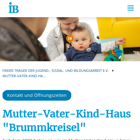
Springe zum Inhalt
Automatische Wiede
FREIER TRÄGER DER JUGEND-, SOZIAL- UND BILDUNGSARBEIT E.V.
MUTTER-VATER-KIND-HA...
Kontakt und Öffnungszeiten
Mutter-Vater-Kind-Haus
"Brummkreisel"