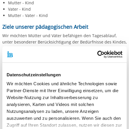
Mutter - Kind
Vater - Kind
Mutter - Vater - Kind
Ziele unserer pädagogischen Arbeit
Wir möchten Mütter und Väter befähigen den Tagesablauf,
unter besonderer Berücksichtigung der Bedürfnisse des Kindes,
eigenverantwortlich zu gestalten. Dazu gehören
Stärken der personalen und sozial - emotionalen
Kompetenzen besonders hinsichtlich der Bindung an das
Kind
Datenschutzeinstellungen
Anleiten bei der altersgerechten Beschäftigung mit dem Kind
Wir möchten Cookies und ähnliche Technologien sowie
Erwerb von Fähigkeiten zur Säuglings- und Kinderpflege
Partner-Dienste mit Ihrer Einwilligung einsetzen, um die
Entwickeln der Fähigkeit zur Selbstversorgung im
hauswirtschaftlichen Bereich
Website-Nutzung zur Inhaltsverbesserung zu
Fördern der Persönlichkeitsentwicklung im sozialen und
analysieren, Karten und Videos mit solchen
schulisch/beruflichen Bereich
Nutzungsanalysen zu laden, unsere Anzeigen
ggf. Vermitteln externer therapeutischer Leistungen
auszuwerten und zu personalisieren. Wenn Sie auch den
Begleiten im Hilfeplanprozess
Zugriff auf Ihren Standort zulassen, nutzen wir diesen zur