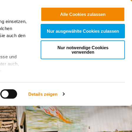
Jobs
Suchen
Alle Cookies zulassen
ng einsetzen,
Spenden
olchen
Nur ausgewählte Cookies zulassen
Sie auch den
Nur notwendige Cookies
verwenden
esse und
ter auch,
n
stet, was zu
Details zeigen
sicht
. Wenn
le Cookie-
 diese
achten Sie: