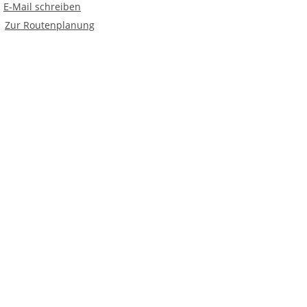
E-Mail an Hort "Am Glacis"
E-Mail schreiben
Route planen
Zur Routenplanung