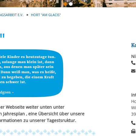
Automatische Wiede
rstreckt sich nicht auf notwendige Cookies, die erforderlich zur B
n und somit gewünschten Website-Funktionen sind. Diese Cooki
NGSARBEIT E.V.
HORT "AM GLACIS"
ressen und daher unabhängig von einer Einwilligung.
"
K
Ni
In
Ho
der Webseite weiter unten unter
Wi
n Jahresplan , eine Übersicht über unsere
3
ormationen zu unserer Tagestsruktur.