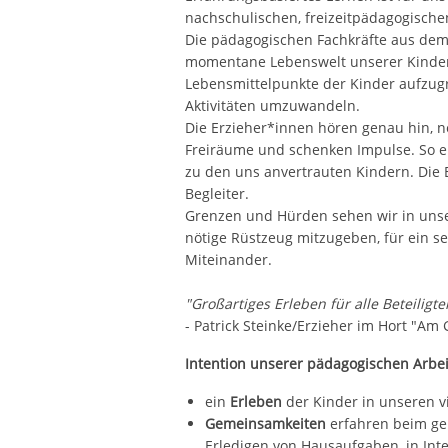
nachschulischen, freizeitpädagogische
Die pädagogischen Fachkräfte aus dem
momentane Lebenswelt unserer Kinder. 
Lebensmittelpunkte der Kinder aufzugre
Aktivitäten umzuwandeln.
Die Erzieher*innen hören genau hin, n
Freiräume und schenken Impulse. So 
zu den uns anvertrauten Kindern. Die 
Begleiter.
Grenzen und Hürden sehen wir in unse
nötige Rüstzeug mitzugeben, für ein s
Miteinander.
"Großartiges Erleben für alle Beteiligte
- Patrick Steinke/Erzieher im Hort "Am 
Intention unserer pädagogischen Arbei
ein
Erleben
der Kinder in unseren v
Gemeinsamkeiten
erfahren beim ge
Erledigen von Hausaufgaben, in In