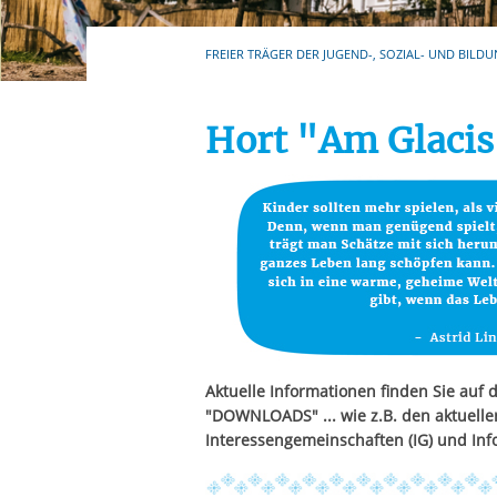
Ihre etwaige Einwilligung e
der von Ihnen aufgerufene
FREIER TRÄGER DER JUGEND-, SOZIAL- UND BILDU
aufgrund berechtigter Inte
Hort "Am Glacis
Aktuelle Informationen finden Sie auf 
"DOWNLOADS" ... wie z.B. den aktuelle
Interessengemeinschaften (IG) und Inf