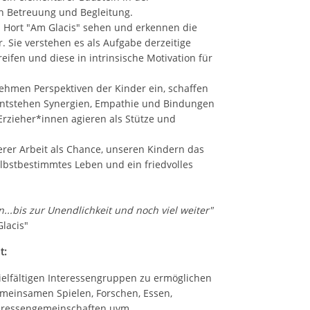
n Betreuung und Begleitung.
 Hort "Am Glacis" sehen und erkennen die
Sie verstehen es als Aufgabe derzeitige
ifen und diese in intrinsische Motivation für
ehmen Perspektiven der Kinder ein, schaffen
entstehen Synergien, Empathie und Bindungen
Erzieher*innen agieren als Stütze und
rer Arbeit als Chance, unseren Kindern das
elbstbestimmtes Leben und ein friedvolles
n...bis zur Unendlichkeit und noch viel weiter"
Glacis"
t:
ielfältigen Interessengruppen zu ermöglichen
meinsamen Spielen, Forschen, Essen,
teressengemeinschaften uvm.