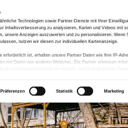
n
hnliche Technologien sowie Partner-Dienste mit Ihrer Einwilligu
orte & Angebote
Presse & Themen
Jobs & Karriere
r Inhaltsverbesserung zu analysieren, Karten und Videos mit s
n, unsere Anzeigen auszuwerten und zu personalisieren. Wenn 
 zulassen, nutzen wir diesen zur individuellen Kartenanzeige.
 erforderlich ist, erhalten unsere Partner Daten wie Ihre IP-Adr
n mit Daten von anderen Websites. Die Partner erkennen mitun
uch verschiedene Geräte verwenden, und verknüpfen die Date
kann die Datenübertragung in Drittländer (insb. die USA) nicht
rt ist kein der EU gleichwertiges Datenschutzniveau gewährlei
hre Daten führen kann.
Präferenzen
Statistik
Marketing
 in unseren
Datenschutzhinweisen
und in unserer
Cookie-Über
site-Funktionen für diese Zwecke aktiviert sind, müssen Sie al
können mittels nachfolgender Buttons über Ihre Einwilligung für
 erteilte Einwilligung stets für die Zukunft widerrufen. Bitte be