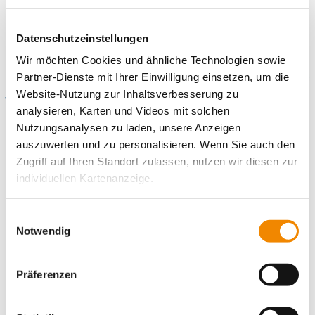
Schulkindern ermöglichen, sowohl soziale Kompetenzen
unter Gleichaltrigen zu erlernen, als auch dabei ihre eigene
Identität zu entdecken
Datenschutzeinstellungen
Wir möchten Cookies und ähnliche Technologien sowie
Partner-Dienste mit Ihrer Einwilligung einsetzen, um die
Website-Nutzung zur Inhaltsverbesserung zu
Wichtige Informationen
analysieren, Karten und Videos mit solchen
Nutzungsanalysen zu laden, unsere Anzeigen
Betreuungsalter
: 6 bis 12 Jahre
auszuwerten und zu personalisieren. Wenn Sie auch den
Öffnungszeiten:
Zugriff auf Ihren Standort zulassen, nutzen wir diesen zur
individuellen Kartenanzeige.
Früh-Hort:
Montag bis Freitag von 06:00 bis 08:00 Uhr
Nachmittagsbetreuung:
Montag bis Freitag von 13:00 bis 17:00
Soweit es für diese Zwecke erforderlich ist, erhalten
Einwilligungsauswahl
Uhr
unsere Partner Daten wie Ihre IP-Adresse und
Notwendig
Ferienbetreuung:
06:30 bis 16:30 Uhr
verarbeiten diese zusammen mit Daten von anderen
Schließzeiten 2026:
Websites. Die Partner erkennen mitunter auch, wenn Sie
Präferenzen
zum Website-Besuch verschiedene Geräte verwenden,
05.01.2026
und verknüpfen die Daten geräteübergreifend. Dabei
19.06.2026
kann die Datenübertragung in Drittländer (insb. die USA)