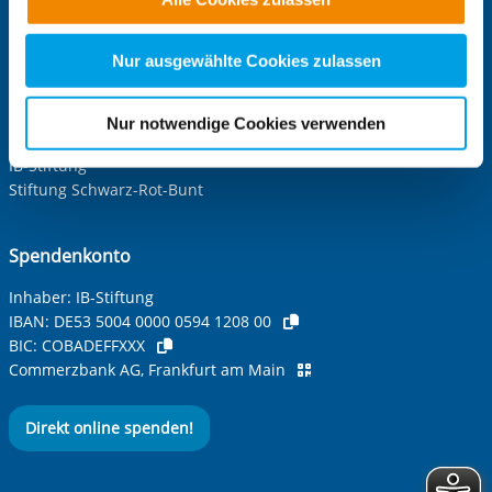
alle Cookie-Kategorien auswählen. Sie können mittels
IB Nord
nachfolgender Buttons über Ihre Einwilligung für diese
IB Süd
Zwecke entscheiden und Ihre erteilte Einwilligung stets
IB Südwest
Nur ausgewählte Cookies zulassen
IB West
für die Zukunft widerrufen. Bitte beachten Sie: Ihre
etwaige Einwilligung erstreckt sich nicht auf notwendige
Nur notwendige Cookies verwenden
IB-Stiftungen:
Cookies, die erforderlich zur Bereitstellung der von Ihnen
IB-Stiftung
aufgerufenen und somit gewünschten Website-
Stiftung Schwarz-Rot-Bunt
Funktionen sind. Diese Cookies setzen wir aufgrund
berechtigter Interessen und daher unabhängig von einer
Einwilligung.
Spendenkonto
Inhaber: IB-Stiftung
IBAN:
DE53 5004 0000 0594 1208 00
BIC:
COBADEFFXXX
Commerzbank AG, Frankfurt am Main
Direkt online spenden!