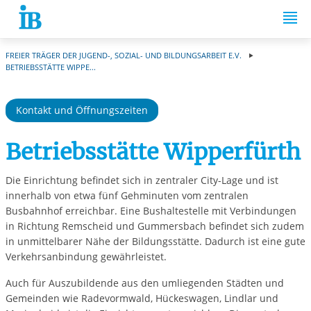
Springe zum Inhalt
FREIER TRÄGER DER JUGEND-, SOZIAL- UND BILDUNGSARBEIT E.V.
BETRIEBSSTÄTTE WIPPE...
Kontakt und Öffnungszeiten
Betriebsstätte Wipperfürth
Die Einrichtung befindet sich in zentraler City-Lage und ist
innerhalb von etwa fünf Gehminuten vom zentralen
Busbahnhof erreichbar. Eine Bushaltestelle mit Verbindungen
in Richtung Remscheid und Gummersbach befindet sich zudem
in unmittelbarer Nähe der Bildungsstätte. Dadurch ist eine gute
Verkehrsanbindung gewährleistet.
Auch für Auszubildende aus den umliegenden Städten und
Gemeinden wie Radevormwald, Hückeswagen, Lindlar und