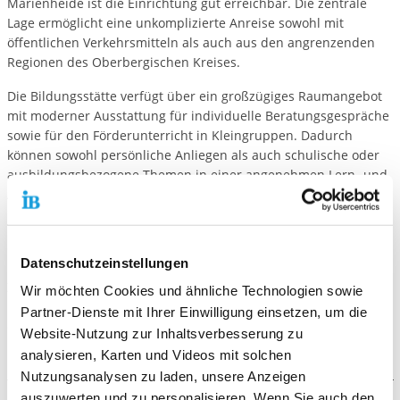
Marienheide ist die Einrichtung gut erreichbar. Die zentrale
Lage ermöglicht eine unkomplizierte Anreise sowohl mit
öffentlichen Verkehrsmitteln als auch aus den angrenzenden
Regionen des Oberbergischen Kreises.
Die Bildungsstätte verfügt über ein großzügiges Raumangebot
mit moderner Ausstattung für individuelle Beratungsgespräche
sowie für den Förderunterricht in Kleingruppen. Dadurch
können sowohl persönliche Anliegen als auch schulische oder
ausbildungsbezogene Themen in einer angenehmen Lern- und
Arbeitsatmosphäre bearbeitet werden.
Teilnehmerinnen und Teilnehmer der AsAflex werden durch
qualifizierte Sozialpädagoginnen und Sozialpädagogen sowie
Datenschutzeinstellungen
Förderlehrkräfte individuell begleitet, beraten und unterstützt.
Ziel ist es, die Auszubildenden bei persönlichen, schulischen
Wir möchten Cookies und ähnliche Technologien sowie
und beruflichen Herausforderungen zu stärken und sie
Partner-Dienste mit Ihrer Einwilligung einsetzen, um die
erfolgreich durch ihre Ausbildung zu begleiten.
Website-Nutzung zur Inhaltsverbesserung zu
analysieren, Karten und Videos mit solchen
Nutzungsanalysen zu laden, unsere Anzeigen
auszuwerten und zu personalisieren. Wenn Sie auch den