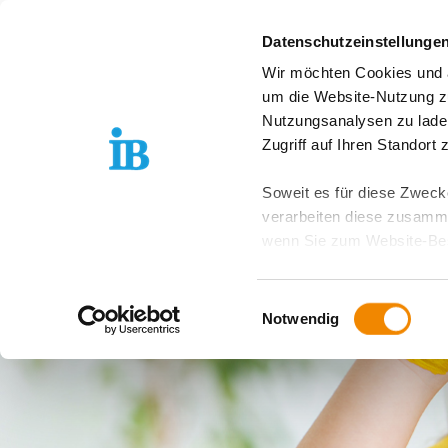
Springe zum Inhalt
Datenschutzeinstellunge
Wir möchten Cookies und ä
Über uns
Stand
um die Website-Nutzung zu
Nutzungsanalysen zu lade
Zugriff auf Ihren Standort
Soweit es für diese Zwecke
verarbeiten diese zusamme
wenn Sie zum Website-Bes
geräteübergreifend. Dabei 
ausgeschlossen werden. Do
Einwilligungsauswahl
zusätzlichen Risiken für I
Notwendig
Weitere Details finden Sie
Sie möchten, dass alle Web
Kategorien auswählen. Sie 
Zwecke entscheiden und Ihre