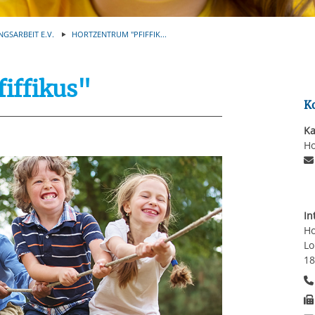
Automatische Wiede
rstreckt sich nicht auf notwendige Cookies, die erforderlich zur B
n und somit gewünschten Website-Funktionen sind. Diese Cooki
NGSARBEIT E.V.
HORTZENTRUM "PFIFFIK...
ressen und daher unabhängig von einer Einwilligung.
iffikus"
K
Ka
Ho
In
Ho
Lo
18