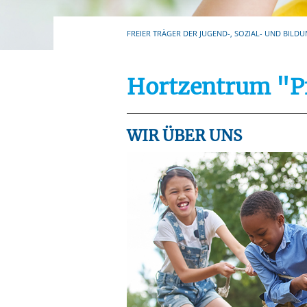
Ihre etwaige Einwilligung e
der von Ihnen aufgerufene
FREIER TRÄGER DER JUGEND-, SOZIAL- UND BILDU
aufgrund berechtigter Inte
Hortzentrum "Pf
WIR ÜBER UNS