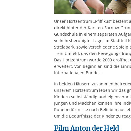
Unser Hortzentrum „Pfiffikus“ besteht 
direkt hinter der Karsten-Sarnow-Grun
Gundschule in einem separaten Aufgan
verkehrsberuhigter Lage, im Stadtteil K
Strelapark, sowie verschiedene Spielp
– ein Umfeld, das den Bewegungsdrang 
Das Hortzentrum wurde 2009 eröffnet 
erweitert. Von Beginn an sind die Einr
Internationalen Bundes.
In beiden Häusern zusammen betreuen w
unserem Hortzentrum leben wir das gr
Kindern selbstständig und eigenverantw
Jungen und Mädchen können ihre indivi
Ruhebedürfnisse nach Belieben ausleb
um die Bedürfnisse der Kinder zu reag
Film Anton der Held