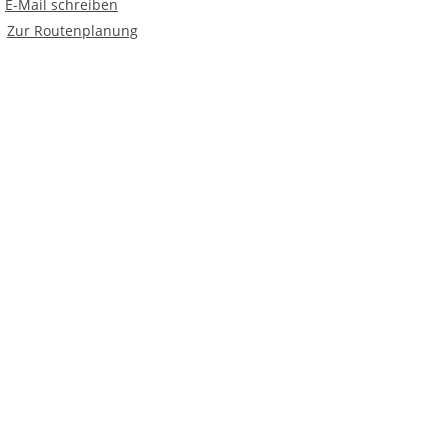
E-Mail an Hortzentrum "Pfiffikus"
E-Mail schreiben
Route planen
Zur Routenplanung