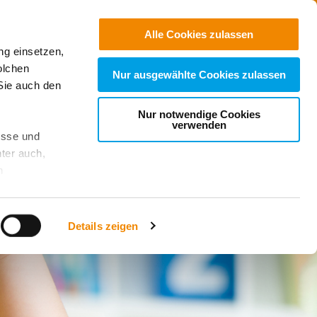
Jobs
Suchen
Alle Cookies zulassen
ng einsetzen,
Spenden
olchen
Nur ausgewählte Cookies zulassen
Sie auch den
Nur notwendige Cookies
verwenden
esse und
ter auch,
n
stet, was zu
Details zeigen
sicht
. Wenn
le Cookie-
 diese
achten Sie: