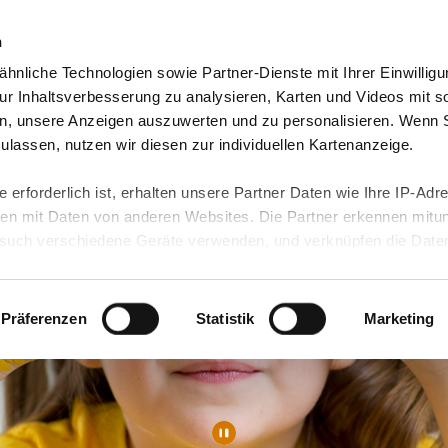
n
hnliche Technologien sowie Partner-Dienste mit Ihrer Einwilligu
orte & Angebote
Presse & Themen
Jobs & Karriere
r Inhaltsverbesserung zu analysieren, Karten und Videos mit s
n, unsere Anzeigen auszuwerten und zu personalisieren. Wenn 
 zulassen, nutzen wir diesen zur individuellen Kartenanzeige.
 erforderlich ist, erhalten unsere Partner Daten wie Ihre IP-Adr
n mit Daten von anderen Websites. Die Partner erkennen mitun
uch verschiedene Geräte verwenden, und verknüpfen die Date
kann die Datenübertragung in Drittländer (insb. die USA) nicht
rt ist kein der EU gleichwertiges Datenschutzniveau gewährlei
hre Daten führen kann.
Präferenzen
Statistik
Marketing
 in unseren
Datenschutzhinweisen
und in unserer
Cookie-Über
site-Funktionen für diese Zwecke aktiviert sind, müssen Sie al
können mittels nachfolgender Buttons über Ihre Einwilligung für
 erteilte Einwilligung stets für die Zukunft widerrufen. Bitte be