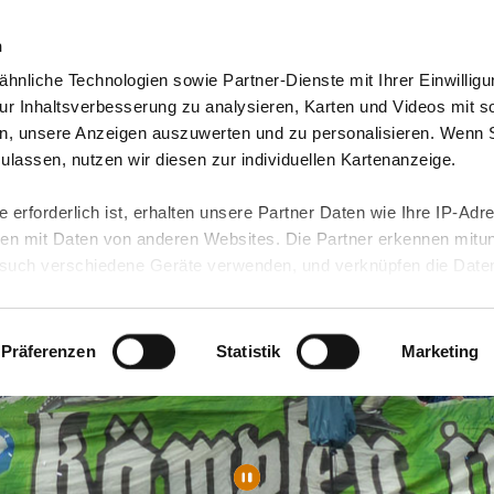
n
hnliche Technologien sowie Partner-Dienste mit Ihrer Einwilligu
orte & Angebote
Presse & Themen
Jobs & Karriere
r Inhaltsverbesserung zu analysieren, Karten und Videos mit s
n, unsere Anzeigen auszuwerten und zu personalisieren. Wenn 
 zulassen, nutzen wir diesen zur individuellen Kartenanzeige.
 erforderlich ist, erhalten unsere Partner Daten wie Ihre IP-Adr
n mit Daten von anderen Websites. Die Partner erkennen mitun
uch verschiedene Geräte verwenden, und verknüpfen die Date
kann die Datenübertragung in Drittländer (insb. die USA) nicht
rt ist kein der EU gleichwertiges Datenschutzniveau gewährlei
hre Daten führen kann.
Präferenzen
Statistik
Marketing
 in unseren
Datenschutzhinweisen
und in unserer
Cookie-Über
site-Funktionen für diese Zwecke aktiviert sind, müssen Sie al
können mittels nachfolgender Buttons über Ihre Einwilligung für
 erteilte Einwilligung stets für die Zukunft widerrufen. Bitte be