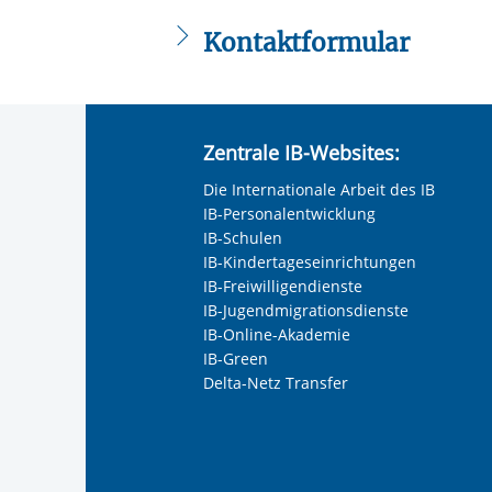
Kontaktformular
Die mit einem Sternchen (
*
) gekennzeic
Anrede
*
Zentrale IB-Websites:
Keine Angabe
Die Internationale Arbeit des IB
Frau
IB-Personalentwicklung
Herr
IB-Schulen
IB-Kindertageseinrichtungen
Neutrale Anrede
IB-Freiwilligendienste
Unternehmen
IB-Jugendmigrationsdienste
IB-Online-Akademie
IB-Green
Delta-Netz Transfer
Nachname, Vorname
*
Adresse (PLZ, Ort, Strasse)