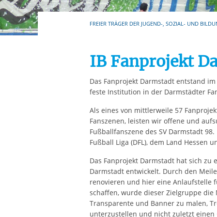
Ihre etwaige Einwilligung e
der von Ihnen aufgerufene
FREIER TRÄGER DER JUGEND-, SOZIAL- UND BILDU
aufgrund berechtigter Inte
IB Fanprojekt D
Das Fanprojekt Darmstadt entstand im Ap
feste Institution in der Darmstädter Fa
Als eines von mittlerweile 57 Fanpro
Fanszenen, leisten wir offene und au
Fußballfanszene des SV Darmstadt 98. 
Fußball Liga (DFL), dem Land Hessen u
Das Fanprojekt Darmstadt hat sich zu 
Darmstadt entwickelt. Durch den Meile
renovieren und hier eine Anlaufstelle f
schaffen, wurde dieser Zielgruppe die
Transparente und Banner zu malen, T
unterzustellen und nicht zuletzt eine