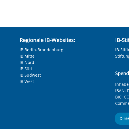
hneten Felder sind Pflichtfelder.
Regionale IB-Websites:
IB-St
IB Berlin-Brandenburg
IB-Stif
IB Mitte
Stiftu
IB Nord
IB Süd
Spend
IB Südwest
IB West
Inhaber
IBAN:
D
BIC:
CO
Commer
Dire