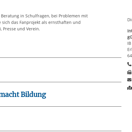
Beratung in Schulfragen, bei Problemen mit
Di
te sich das Fanprojekt als ernsthaften und
, Presse und Verein.
In
g
IB
Er
64
 macht Bildung