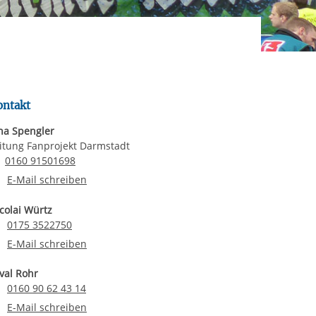
rgabe starten/stoppen
ereitstellung
es setzen wir
ontakt
na Spengler
itung Fanprojekt Darmstadt
Email senden
0160 91501698
E-Mail an Jana Spengler
E-Mail schreiben
colai Würtz
Telefonnummer
0175 3522750
E-Mail an Nicolai Würtz
E-Mail schreiben
val Rohr
Telefonnummer
0160 90 62 43 14
E-Mail an Syval Rohr
E-Mail schreiben