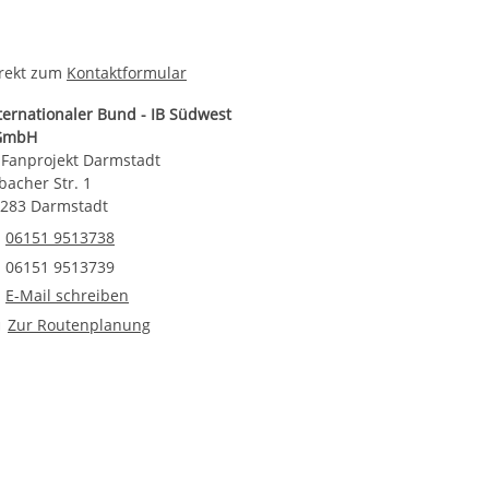
rekt zum
Kontaktformular
ternationaler Bund - IB Südwest
GmbH
 Fanprojekt Darmstadt
bacher Str. 1
283 Darmstadt
Telefonnummer
06151 9513738
Faxnummer
06151 9513739
E-Mail an IB Fanprojekt Darmstadt
E-Mail schreiben
Route planen
Zur Routenplanung