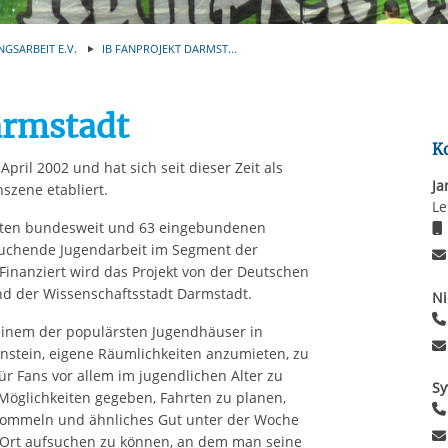
Automatische Wiede
rstreckt sich nicht auf notwendige Cookies, die erforderlich zur B
n und somit gewünschten Website-Funktionen sind. Diese Cooki
NGSARBEIT E.V.
IB FANPROJEKT DARMST...
ressen und daher unabhängig von einer Einwilligung.
armstadt
K
ril 2002 und hat sich seit dieser Zeit als
Ja
nszene etabliert.
Le
jekten bundesweit und 63 eingebundenen
fsuchende Jugendarbeit im Segment der
Finanziert wird das Projekt von der Deutschen
nd der Wissenschaftsstadt Darmstadt.
Ni
einem der populärsten Jugendhäuser in
nstein, eigene Räumlichkeiten anzumieten, zu
ür Fans vor allem im jugendlichen Alter zu
Sy
 Möglichkeiten gegeben, Fahrten zu planen,
rommeln und ähnliches Gut unter der Woche
n Ort aufsuchen zu können, an dem man seine