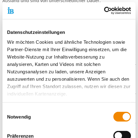
Ausland und sind von unterschiedlicher Dauer.
Entlastung der Angehörigen.
Die Offenen Hilfen arbeiten eng
mit den Familien und Angehörigen zusammen und bieten
Entlastung durch Betreuung (stunden- oder tageweise) sowie
Datenschutzeinstellungen
Hilfe in Form von Beratung und Krisenintervention. Außerdem
veranstalten wir regelmäßige Treffen zum Austausch, Themen
Wir möchten Cookies und ähnliche Technologien sowie
und Informationsabende.
Partner-Dienste mit Ihrer Einwilligung einsetzen, um die
Website-Nutzung zur Inhaltsverbesserung zu
analysieren, Karten und Videos mit solchen
Nutzungsanalysen zu laden, unsere Anzeigen
Weitere Angebote
auszuwerten und zu personalisieren. Wenn Sie auch den
Zugriff auf Ihren Standort zulassen, nutzen wir diesen zur
Offene Hilfen Hochtaunus
individuellen Kartenanzeige.
Downloads
Soweit es für diese Zwecke erforderlich ist, erhalten
Einwilligungsauswahl
unsere Partner Daten wie Ihre IP-Adresse und
Notwendig
IB_Flyer_-_Angebote_Hochtaunus.pdf
verarbeiten diese zusammen mit Daten von anderen
IB_Flyer_-_DISCO_2025.pdf
Websites. Die Partner erkennen mitunter auch, wenn Sie
Galerie
Präferenzen
zum Website-Besuch verschiedene Geräte verwenden,