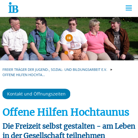
Springe zum Inhalt
Automatische Wiede
FREIER TRÄGER DER JUGEND-, SOZIAL- UND BILDUNGSARBEIT E.V.
OFFENE HILFEN HOCHTA...
Kontakt und Öffnungszeiten
Offene Hilfen Hochtaunus
Die Freizeit selbst gestalten - am Leben
in der Gesellschaft teilnehmen