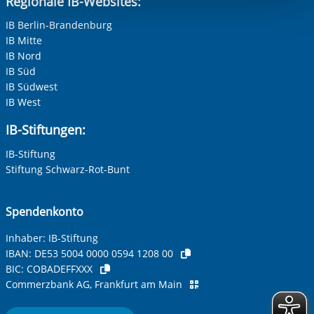
Regionale IB-Websites:
berechtigter Interessen und daher unabhängig von einer
Einwilligung.
IB Berlin-Brandenburg
IB Mitte
IB Nord
IB Süd
Zur Aktivierung der Videos Marketing-Cookies hier
IB Südwest
zulassen
IB West
IB-Stiftungen:
IB-Stiftung
Stiftung Schwarz-Rot-Bunt
Spendenkonto
Inhaber: IB-Stiftung
IBAN:
DE53 5004 0000 0594 1208 00
BIC:
COBADEFFXXX
Commerzbank AG, Frankfurt am Main