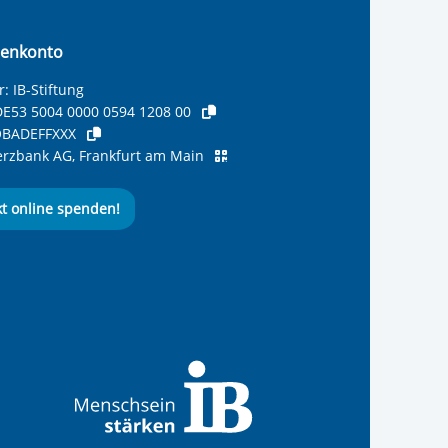
enkonto
: IB-Stiftung
E53 5004 0000 0594 1208 00
BADEFFXXX
zbank AG, Frankfurt am Main
kt online spenden!
ernationalen Bund
 Internationalen Bund
 Internationalen Bund
 des Internationalen B
e des Internationalen 
 des Internationalen Bu
Seite des International
ube-Kanal des Internat