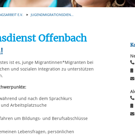
Automatische Wiede
rstreckt sich nicht auf notwendige Cookies, die erforderlich zur B
n und somit gewünschten Website-Funktionen sind. Diese Cooki
NGSARBEIT E.V.
JUGENDMIGRATIONSDIEN...
ressen und daher unabhängig von einer Einwilligung.
sdienst Offenbach
K
!
Ne
tes ist es, junge Migrantinnen*Migranten bei
ichen und sozialen Integration zu unterstützen
n.
chwerpunkte:
Al
, während und nach dem Sprachkurs
 und Arbeitsplatzsuche
fahren um Bildungs- und Berufsabschlüsse
gemeinen Lebensfragen, persönlichen