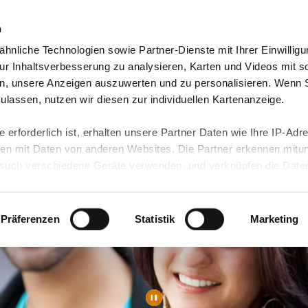
n
hnliche Technologien sowie Partner-Dienste mit Ihrer Einwilligu
orte & Angebote
Presse & Themen
Jobs & Karriere
r Inhaltsverbesserung zu analysieren, Karten und Videos mit s
n, unsere Anzeigen auszuwerten und zu personalisieren. Wenn 
 zulassen, nutzen wir diesen zur individuellen Kartenanzeige.
 erforderlich ist, erhalten unsere Partner Daten wie Ihre IP-Adr
n mit Daten von anderen Websites. Die Partner erkennen mitun
uch verschiedene Geräte verwenden, und verknüpfen die Date
kann die Datenübertragung in Drittländer (insb. die USA) nicht
rt ist kein der EU gleichwertiges Datenschutzniveau gewährlei
hre Daten führen kann.
Präferenzen
Statistik
Marketing
 in unseren
Datenschutzhinweisen
und in unserer
Cookie-Über
site-Funktionen für diese Zwecke aktiviert sind, müssen Sie al
können mittels nachfolgender Buttons über Ihre Einwilligung für
 erteilte Einwilligung stets für die Zukunft widerrufen. Bitte be