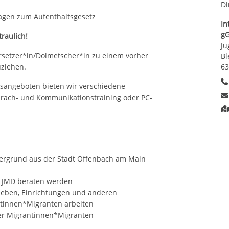
Di
ragen zum Aufenthaltsgesetz
In
g
raulich!
Ju
ersetzer*in/Dolmetscher*in zu einem vorher
Bl
63
ziehen.
sangeboten bieten wir verschiedene
rach- und Kommunikationstraining oder PC-
ergrund aus der Stadt Offenbach am Main
m JMD beraten werden
ieben, Einrichtungen und anderen
antinnen*Migranten arbeiten
er Migrantinnen*Migranten