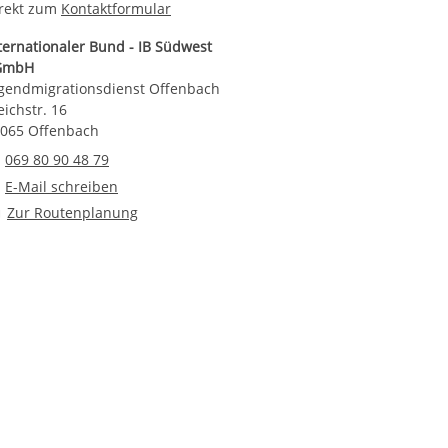
rekt zum
Kontaktformular
ternationaler Bund - IB Südwest
GmbH
gendmigrationsdienst Offenbach
eichstr. 16
065 Offenbach
Telefonnummer
069 80 90 48 79
E-Mail an Jugendmigrationsdienst Offenbach
E-Mail schreiben
Route planen
Zur Routenplanung