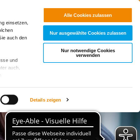
Jobs
Suchen
Alle Cookies zulassen
ng einsetzen,
Spenden
olchen
Nur ausgewählte Cookies zulassen
Sie auch den
Nur notwendige Cookies
verwenden
esse und
ter auch,
n
stet, was zu
Details zeigen
sicht
. Wenn
le Cookie-
 diese
achten Sie: