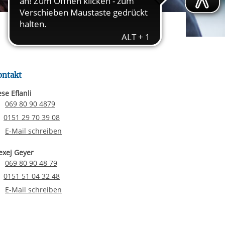
rgabe starten/stoppen
ereitstellung
es setzen wir
ontakt
se Eflanli
Telefonnummer
069 80 90 4879
Email senden
0151 29 70 39 08
E-Mail an Nese Eflanli
E-Mail schreiben
exej Geyer
Telefonnummer
069 80 90 48 79
Email senden
0151 51 04 32 48
E-Mail an Alexej Geyer
E-Mail schreiben