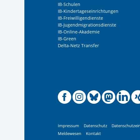
IB-Schulen
Datenschutzniveau gewährleistet ist, n
IB-Kindertageseinrichtungen
Informationen zum Schutz Ihrer Daten 
IB-Freiwilligendienste
Ihre Einwilligung können Sie in unsere
Nachname, Vorname
*
IB-Jugendmigrationsdienste
widerrufen:
Datenschutz
IB-Online-Akademie
IB-Green
Delta-Netz Transfer
Adresse (PLZ, Ort, Strasse)
Ihre E-Mail-Adresse
*
Zur Aktivierung der Video
Offizielle
Offiziel
Offizi
Off
O
Ihre Telefonnummer
Betreff ihrer Anfrage
Impressum
Datenschutz
Datenschutzein
Meldewesen
Kontakt