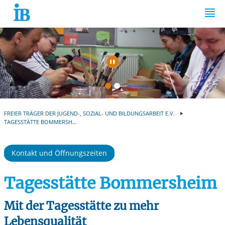
Springe zum Inhalt
Automatische Wiede
FREIER TRÄGER DER JUGEND-, SOZIAL- UND BILDUNGSARBEIT E.V.
TAGESSTÄTTE BOMMERSH...
Kontakt und Öffnungszeiten
Tagesstätte Bommersheim
Mit der Tagesstätte zu mehr
Lebensqualität