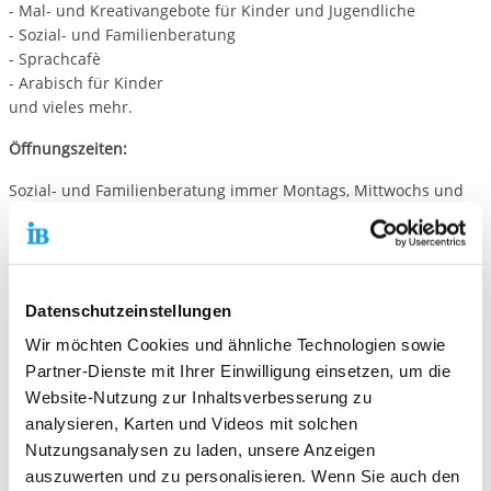
- Mal- und Kreativangebote für Kinder und Jugendliche
- Sozial- und Familienberatung
- Sprachcafè
- Arabisch für Kinder
und vieles mehr.
Öffnungszeiten:
Sozial- und Familienberatung immer Montags, Mittwochs und
Donnerstags
Ansprechpartnerinnen:
Sieglinde Steinmetz und Olga Rifinius
Datenschutzeinstellungen
Mecklenburger Straße 47
Wir möchten Cookies und ähnliche Technologien sowie
51545 Waldbröl
Tel.: 02291 – 9070702
Partner-Dienste mit Ihrer Einwilligung einsetzen, um die
Website-Nutzung zur Inhaltsverbesserung zu
Trägerschaft:
analysieren, Karten und Videos mit solchen
Internationale Bund Soziale Dienste GmbH
Nutzungsanalysen zu laden, unsere Anzeigen
in Zusammenarbeit
mit der
auszuwerten und zu personalisieren. Wenn Sie auch den
Bürgergemeinschaft „Wir in Eichen“