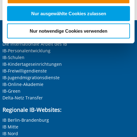
nachfolgender Buttons über Ihre Einwilligung für diese
Zwecke entscheiden und Ihre erteilte Einwilligung stets
Nachbarschaftsbüro Waldbröl
Nur ausgewählte Cookies zulassen
für die Zukunft widerrufen. Bitte beachten Sie: Ihre
etwaige Einwilligung erstreckt sich nicht auf notwendige
Nur notwendige Cookies verwenden
Zentrale IB-Websites:
Cookies, die erforderlich zur Bereitstellung der von Ihnen
aufgerufenen und somit gewünschten Website-
Die Internationale Arbeit des IB
Funktionen sind. Diese Cookies setzen wir aufgrund
IB-Personalentwicklung
berechtigter Interessen und daher unabhängig von einer
IB-Schulen
IB-Kindertageseinrichtungen
Einwilligung.
IB-Freiwilligendienste
IB-Jugendmigrationsdienste
IB-Online-Akademie
IB-Green
Delta-Netz Transfer
Regionale IB-Websites:
IB Berlin-Brandenburg
IB Mitte
IB Nord