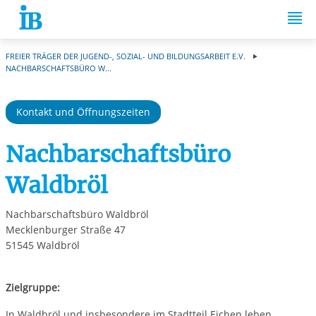
Springe zum Inhalt
FREIER TRÄGER DER JUGEND-, SOZIAL- UND BILDUNGSARBEIT E.V.
NACHBARSCHAFTSBÜRO W...
Kontakt und Öffnungszeiten
Nachbarschaftsbüro
Waldbröl
Nachbarschaftsbüro Waldbröl
Mecklenburger Straße 47
51545 Waldbröl
Zielgruppe:
In Waldbröl und insbesondere im Stadtteil Eichen leben