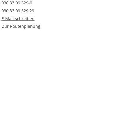
Telefonnummer
030 33 09 629-0
Faxnummer
030 33 09 629 29
E-Mail an Wohn- und Eingliederungshilfen Spandau
E-Mail schreiben
Route planen
Zur Routenplanung