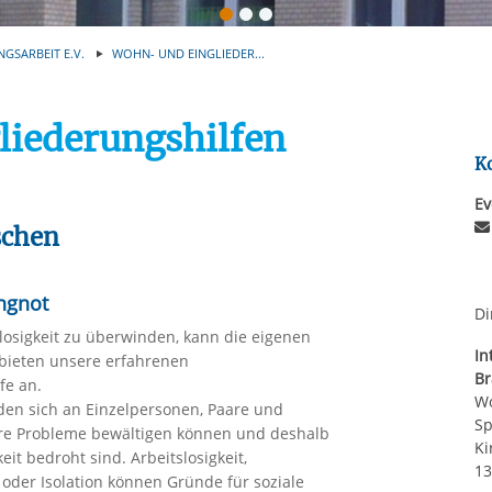
Automatische Wiede
rstreckt sich nicht auf notwendige Cookies, die erforderlich zur B
n und somit gewünschten Website-Funktionen sind. Diese Cooki
NGSARBEIT E.V.
WOHN- UND EINGLIEDER...
ressen und daher unabhängig von einer Einwilligung.
iederungshilfen
K
Ev
schen
ungnot
Di
sigkeit zu überwinden, kann die eigenen
In
n bieten unsere erfahrenen
B
fe an.
Wo
en sich an Einzelpersonen, Paare und
S
 ihre Probleme bewältigen können und deshalb
Ki
t bedroht sind. Arbeitslosigkeit,
13
der Isolation können Gründe für soziale