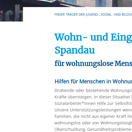
Ihre etwaige Einwilligung e
der von Ihnen aufgerufene
FREIER TRÄGER DER JUGEND-, SOZIAL- UND BILDU
aufgrund berechtigter Inte
Wohn- und Eingl
Spandau
für wohnungslose Men
Hilfen für Menschen in Wohn
Drohende oder bestehende Wohnungslo
Kräfte übersteigen. In dieser Situatio
Sozialarbeiter*innen Hilfe zur Selbsthil
Unsere Unterstützungsleistungen wend
Familien, die nicht aus eigener Kraft
wohnungslos oder von Wohnungslosigkei
Überschuldung, Gesundheitsprobleme o