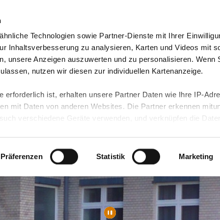
n
hnliche Technologien sowie Partner-Dienste mit Ihrer Einwilligu
orte & Angebote
Presse & Themen
Jobs & Karriere
r Inhaltsverbesserung zu analysieren, Karten und Videos mit s
n, unsere Anzeigen auszuwerten und zu personalisieren. Wenn 
 zulassen, nutzen wir diesen zur individuellen Kartenanzeige.
 erforderlich ist, erhalten unsere Partner Daten wie Ihre IP-Adr
n mit Daten von anderen Websites. Die Partner erkennen mitun
uch verschiedene Geräte verwenden, und verknüpfen die Date
kann die Datenübertragung in Drittländer (insb. die USA) nicht
rt ist kein der EU gleichwertiges Datenschutzniveau gewährlei
hre Daten führen kann.
Präferenzen
Statistik
Marketing
 in unseren
Datenschutzhinweisen
und in unserer
Cookie-Über
site-Funktionen für diese Zwecke aktiviert sind, müssen Sie al
können mittels nachfolgender Buttons über Ihre Einwilligung für
 erteilte Einwilligung stets für die Zukunft widerrufen. Bitte be