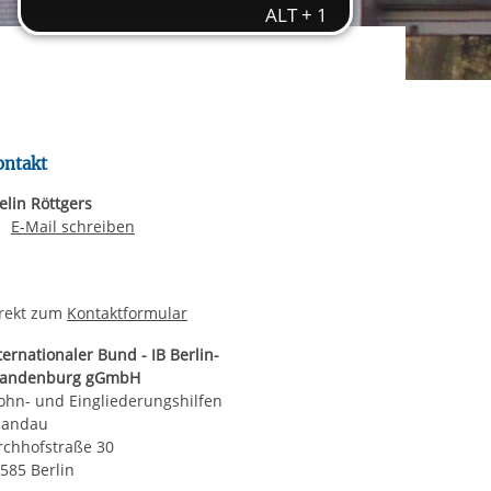
rgabe starten/stoppen
ereitstellung
es setzen wir
ontakt
elin Röttgers
E-Mail an Evelin Röttgers
E-Mail schreiben
rekt zum
Kontaktformular
ternationaler Bund - IB Berlin-
randenburg gGmbH
hn- und Eingliederungshilfen
pandau
rchhofstraße 30
585 Berlin