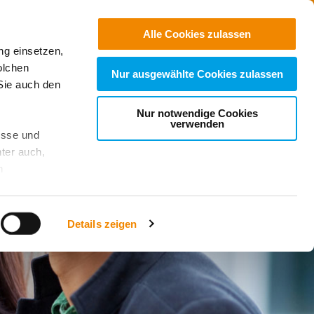
Jobs
Suchen
Alle Cookies zulassen
ng einsetzen,
Spenden
olchen
Nur ausgewählte Cookies zulassen
Sie auch den
Nur notwendige Cookies
verwenden
esse und
ter auch,
n
stet, was zu
Details zeigen
sicht
. Wenn
le Cookie-
 diese
achten Sie: