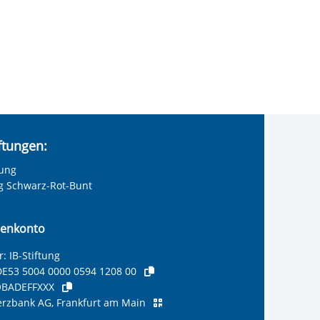
iftungen:
tung
ng Schwarz-Rot-Bunt
olie anzeigen
enkonto
: IB-Stiftung
E53 5004 0000 0594 1208 00
BADEFFXXX
zbank AG, Frankfurt am Main