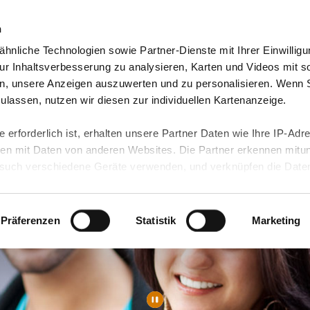
n
hnliche Technologien sowie Partner-Dienste mit Ihrer Einwilligu
orte & Angebote
Presse & Themen
Jobs & Karriere
r Inhaltsverbesserung zu analysieren, Karten und Videos mit s
n, unsere Anzeigen auszuwerten und zu personalisieren. Wenn 
 zulassen, nutzen wir diesen zur individuellen Kartenanzeige.
 erforderlich ist, erhalten unsere Partner Daten wie Ihre IP-Adr
n mit Daten von anderen Websites. Die Partner erkennen mitun
uch verschiedene Geräte verwenden, und verknüpfen die Date
kann die Datenübertragung in Drittländer (insb. die USA) nicht
rt ist kein der EU gleichwertiges Datenschutzniveau gewährlei
hre Daten führen kann.
Präferenzen
Statistik
Marketing
 in unseren
Datenschutzhinweisen
und in unserer
Cookie-Über
site-Funktionen für diese Zwecke aktiviert sind, müssen Sie al
können mittels nachfolgender Buttons über Ihre Einwilligung für
 erteilte Einwilligung stets für die Zukunft widerrufen. Bitte be