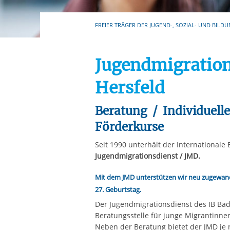
Ihre etwaige Einwilligung e
der von Ihnen aufgerufene
FREIER TRÄGER DER JUGEND-, SOZIAL- UND BILDU
aufgrund berechtigter Inte
Jugendmigration
Hersfeld
Beratung / Individuelle
Förderkurse
Seit 1990 unterhält der Internationale 
Jugendmigrationsdienst / JMD.
Mit dem JMD unterstützen wir neu zugewan
27. Geburtstag.
Der Jugendmigrationsdienst des IB Bad
Beratungsstelle für junge Migrantinn
Neben der Beratung bietet der JMD je 