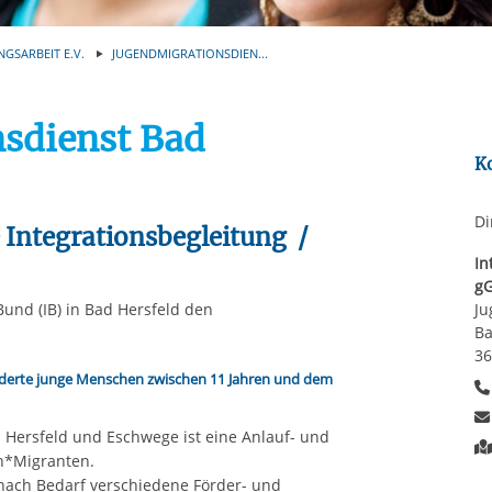
Automatische Wiede
rstreckt sich nicht auf notwendige Cookies, die erforderlich zur B
n und somit gewünschten Website-Funktionen sind. Diese Cooki
NGSARBEIT E.V.
JUGENDMIGRATIONSDIEN...
ressen und daher unabhängig von einer Einwilligung.
sdienst Bad
K
Di
 Integrationsbegleitung /
In
g
Bund (IB) in Bad Hersfeld den
Ju
Ba
36
derte junge Menschen zwischen 11 Jahren und dem
 Hersfeld und Eschwege ist eine Anlauf- und
en*Migranten.
nach Bedarf verschiedene Förder- und