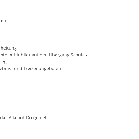
ten
rbeitung
te in Hinblick auf den Übergang Schule -
tieg
lebnis- und Freizeitangeboten
ke, Alkohol, Drogen etc.