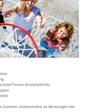
ntion
ng
chüler*innen (Einzelfallhilfe)
uppen
gebot
en Gremien, insbesondere an Beratungen der