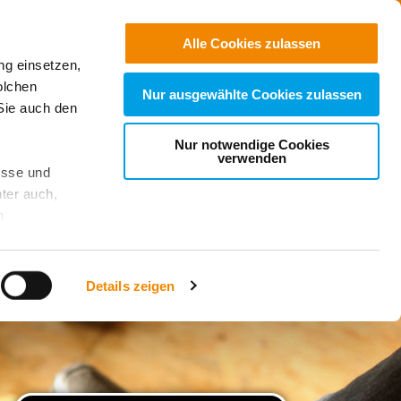
Jobs
Suchen
Alle Cookies zulassen
ng einsetzen,
Spenden
olchen
Nur ausgewählte Cookies zulassen
Sie auch den
Nur notwendige Cookies
verwenden
esse und
ter auch,
n
stet, was zu
Details zeigen
sicht
. Wenn
le Cookie-
 diese
achten Sie: