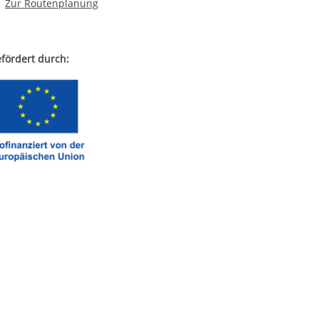
Route planen
Zur Routenplanung
fördert durch: