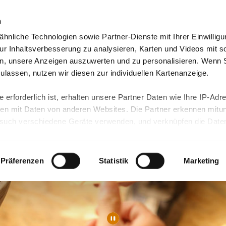
n
hnliche Technologien sowie Partner-Dienste mit Ihrer Einwilligu
orte & Angebote
Presse & Themen
Jobs & Karriere
r Inhaltsverbesserung zu analysieren, Karten und Videos mit s
n, unsere Anzeigen auszuwerten und zu personalisieren. Wenn 
 zulassen, nutzen wir diesen zur individuellen Kartenanzeige.
 erforderlich ist, erhalten unsere Partner Daten wie Ihre IP-Adr
n mit Daten von anderen Websites. Die Partner erkennen mitun
uch verschiedene Geräte verwenden, und verknüpfen die Date
kann die Datenübertragung in Drittländer (insb. die USA) nicht
rt ist kein der EU gleichwertiges Datenschutzniveau gewährlei
hre Daten führen kann.
Präferenzen
Statistik
Marketing
 in unseren
Datenschutzhinweisen
und in unserer
Cookie-Über
site-Funktionen für diese Zwecke aktiviert sind, müssen Sie al
können mittels nachfolgender Buttons über Ihre Einwilligung für
 erteilte Einwilligung stets für die Zukunft widerrufen. Bitte be