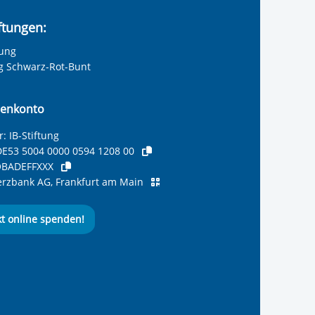
iftungen:
tung
ng Schwarz-Rot-Bunt
enkonto
: IB-Stiftung
E53 5004 0000 0594 1208 00
BADEFFXXX
zbank AG, Frankfurt am Main
kt online spenden!
ernationalen Bund
 Internationalen Bund
 Internationalen Bund
 des Internationalen B
e des Internationalen 
 des Internationalen Bu
Seite des International
ube-Kanal des Internat