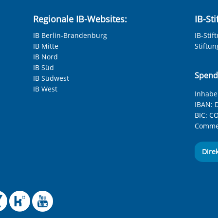
Regionale IB-Websites:
IB-St
IB Berlin-Brandenburg
IB-Stif
IB Mitte
Stiftu
IB Nord
IB Süd
Spend
IB Südwest
IB West
Inhaber
IBAN:
D
BIC:
CO
Commer
Dire
 Facebook-Seite des Int
le Instagram-Seite des
elle BlueSky-Seite des
izielle Mastodon-Seite
ffizielle LinkedIn-Seit
Offizielle Xing-Seite
Offizielle Kununu-
Offizieller YouT