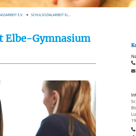
Automatische Wiede
rstreckt sich nicht auf notwendige Cookies, die erforderlich zur B
n und somit gewünschten Website-Funktionen sind. Diese Cooki
NGSARBEIT E.V.
SCHULSOZIALARBEIT EL...
ressen und daher unabhängig von einer Einwilligung.
it Elbe-Gymnasium
K
Na
In
Sc
Bo
Lu
19