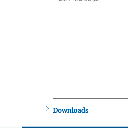
Downloads
3018_SSA_Elbe-Gymnasium_Boizenb