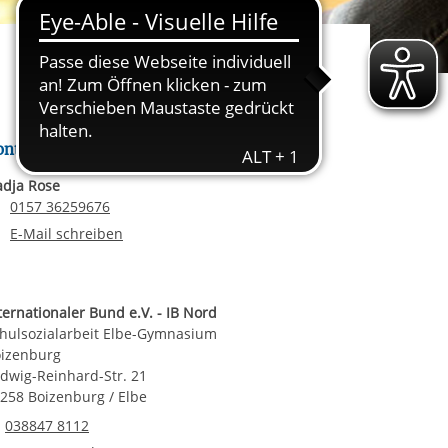
rgabe starten/stoppen
ereitstellung
es setzen wir
ontakt
dja Rose
Telefonnummer
0157 36259676
E-Mail an Nadja Rose
E-Mail schreiben
ternationaler Bund e.V. - IB Nord
hulsozialarbeit Elbe-Gymnasium
izenburg
dwig-Reinhard-Str. 21
258 Boizenburg / Elbe
Telefonnummer
038847 8112