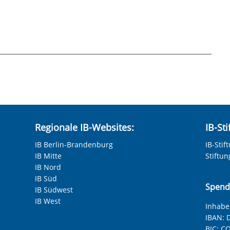
Regionale IB-Websites:
IB-St
IB Berlin-Brandenburg
IB-Stif
IB Mitte
Stiftu
IB Nord
IB Süd
Spend
IB Südwest
IB West
Inhaber
IBAN:
D
BIC:
CO