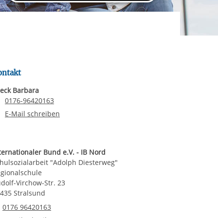
rgabe starten/stoppen
ereitstellung
es setzen wir
ontakt
eck Barbara
Telefonnummer
0176-96420163
E-Mail an Seeck Barbara
E-Mail schreiben
ternationaler Bund e.V. - IB Nord
hulsozialarbeit "Adolph Diesterweg"
gionalschule
dolf-Virchow-Str. 23
435 Stralsund
Telefonnummer
0176 96420163