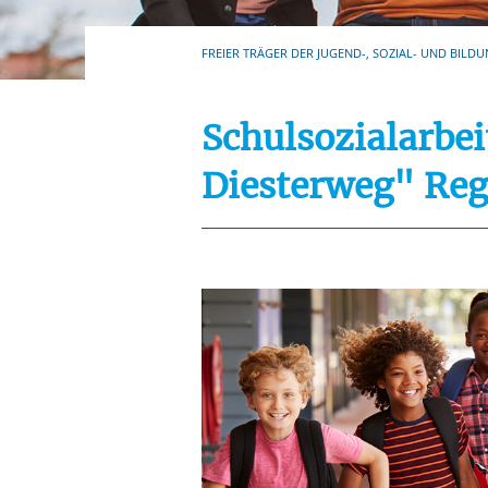
Ihre etwaige Einwilligung e
der von Ihnen aufgerufene
FREIER TRÄGER DER JUGEND-, SOZIAL- UND BILDU
aufgrund berechtigter Inte
Schulsozialarbe
Diesterweg" Reg