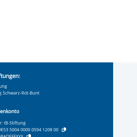
iftungen:
tung
ng Schwarz-Rot-Bunt
enkonto
: IB-Stiftung
E53 5004 0000 0594 1208 00
BADEFFXXX