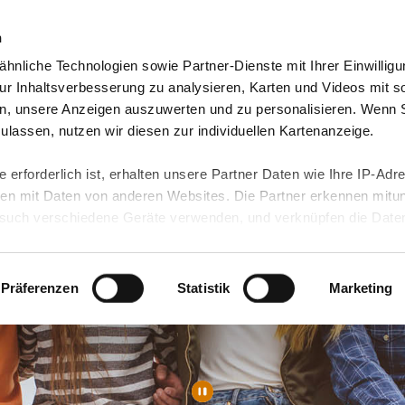
n
hnliche Technologien sowie Partner-Dienste mit Ihrer Einwilligu
orte & Angebote
Presse & Themen
Jobs & Karriere
r Inhaltsverbesserung zu analysieren, Karten und Videos mit s
n, unsere Anzeigen auszuwerten und zu personalisieren. Wenn 
 zulassen, nutzen wir diesen zur individuellen Kartenanzeige.
 erforderlich ist, erhalten unsere Partner Daten wie Ihre IP-Adr
n mit Daten von anderen Websites. Die Partner erkennen mitun
uch verschiedene Geräte verwenden, und verknüpfen die Date
kann die Datenübertragung in Drittländer (insb. die USA) nicht
rt ist kein der EU gleichwertiges Datenschutzniveau gewährlei
hre Daten führen kann.
Präferenzen
Statistik
Marketing
 in unseren
Datenschutzhinweisen
und in unserer
Cookie-Über
site-Funktionen für diese Zwecke aktiviert sind, müssen Sie al
können mittels nachfolgender Buttons über Ihre Einwilligung für
 erteilte Einwilligung stets für die Zukunft widerrufen. Bitte be