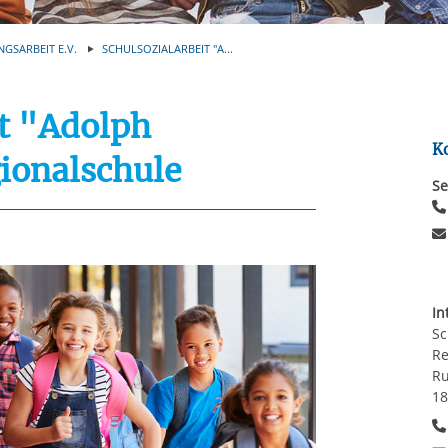
Automatische Wiede
rstreckt sich nicht auf notwendige Cookies, die erforderlich zur B
n und somit gewünschten Website-Funktionen sind. Diese Cooki
NGSARBEIT E.V.
SCHULSOZIALARBEIT "A...
ressen und daher unabhängig von einer Einwilligung.
it "Adolph
K
ionalschule
Se
In
Sc
Re
Ru
18