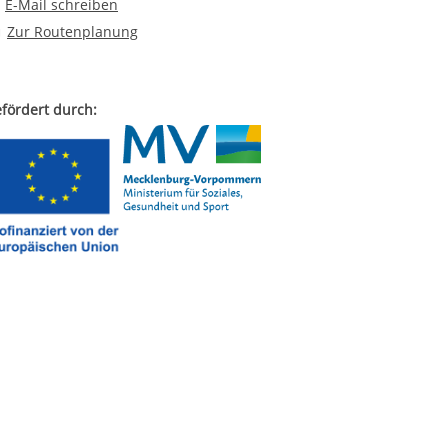
E-Mail an Schulsozialarbeit "Adolph Diesterweg" Regionalschule
E-Mail schreiben
Route planen
Zur Routenplanung
fördert durch: