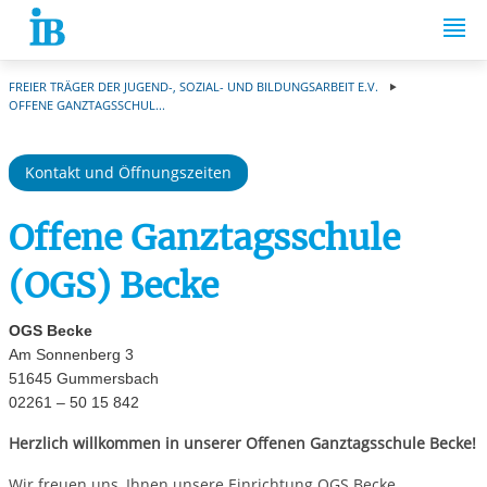
Springe zum Inhalt
FREIER TRÄGER DER JUGEND-, SOZIAL- UND BILDUNGSARBEIT E.V.
OFFENE GANZTAGSSCHUL...
Kontakt und Öffnungszeiten
Offene Ganztagsschule
(OGS) Becke
OGS Becke
Am Sonnenberg 3
51645 Gummersbach
02261 – 50 15 842
Herzlich willkommen in unserer Offenen Ganztagsschule Becke!
Wir freuen uns, Ihnen unsere Einrichtung OGS Becke