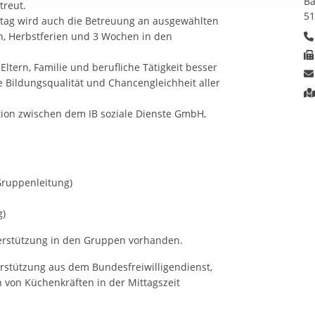
Ba
treut.
rstreckt sich nicht auf notwendige Cookies, die erforderlich zur B
51
tag wird auch die Betreuung an ausgewählten
n und somit gewünschten Website-Funktionen sind. Diese Cooki
n, Herbstferien und 3 Wochen in den
ressen und daher unabhängig von einer Einwilligung.
Eltern, Familie und berufliche Tätigkeit besser
e Bildungsqualität und Chancengleichheit aller
tion zwischen dem IB soziale Dienste GmbH,
Gruppenleitung)
)
terstützung in den Gruppen vorhanden.
rstützung aus dem Bundesfreiwilligendienst,
von Küchenkräften in der Mittagszeit