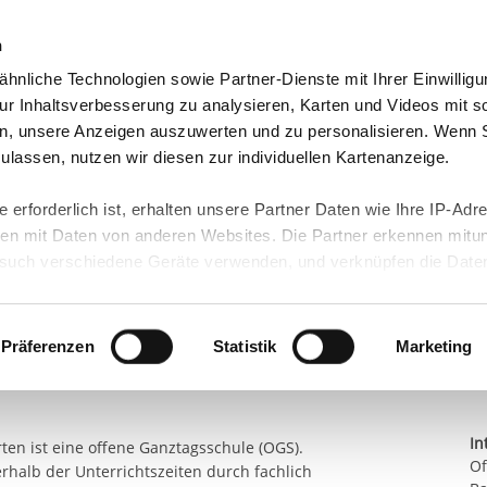
n
hnliche Technologien sowie Partner-Dienste mit Ihrer Einwilligu
orte & Angebote
Presse & Themen
Jobs & Karriere
r Inhaltsverbesserung zu analysieren, Karten und Videos mit s
n, unsere Anzeigen auszuwerten und zu personalisieren. Wenn 
NGSARBEIT E.V.
OFFENE GANZTAGSSCHUL...
 zulassen, nutzen wir diesen zur individuellen Kartenanzeige.
schule (OGS)
 erforderlich ist, erhalten unsere Partner Daten wie Ihre IP-Adr
n mit Daten von anderen Websites. Die Partner erkennen mitun
K
uch verschiedene Geräte verwenden, und verknüpfen die Date
Do
kann die Datenübertragung in Drittländer (insb. die USA) nicht
OG
rt ist kein der EU gleichwertiges Datenschutzniveau gewährlei
hre Daten führen kann.
Präferenzen
Statistik
Marketing
 in unseren
Datenschutzhinweisen
und in unserer
Cookie-Über
site-Funktionen für diese Zwecke aktiviert sind, müssen Sie al
In
können mittels nachfolgender Buttons über Ihre Einwilligung für
en ist eine offene Ganztagsschule (OGS).
Of
halb der Unterrichtszeiten durch fachlich
 erteilte Einwilligung stets für die Zukunft widerrufen. Bitte be