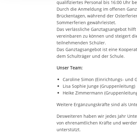
qualifiziertes Personal bis 16:00 Uhr be
Ihre etwaige Einwilligung e
Durch die Anmeldung im offenen Ganz
der von Ihnen aufgerufene
Brückentagen, während der Osterferie
aufgrund berechtigter Inte
Sommerferien gewährleistet.
Das verlässliche Ganztagsangebot hilft 
vereinbaren zu können und steigert di
teilnehmenden Schüler.
Das Ganztagsangebot ist eine Koopera
dem Schulträger und der Schule.
Unser Team:
Caroline Simon (Einrichtungs- und 
Lisa Sophie Junge (Gruppenleitung)
Heike Zimmermann (Gruppenleitung
Weitere Ergänzungskräfte sind als Un
Desweiteren haben wir jedes Jahr Unte
von ehrenamtlichen Kräfte und werden 
unterstützt.