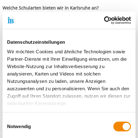
Welche Schularten bieten wir in Karlsruhe an?
Sozial- und Gesundheitswissenschaftliches Gymnasium mit
dem Profil Soziales
Sozial- und Gesundheitswissenschaftliches Gymnasium mit
dem Profil Gesundheit
Datenschutzeinstellungen
Berufsfachschule für Zusatzqualifikation im Fachbereich
Wir möchten Cookies und ähnliche Technologien sowie
Erziehung - Erwachsene
Partner-Dienste mit Ihrer Einwilligung einsetzen, um die
Berufsfachschule für Zusatzqualifikation im Fachbereich
Website-Nutzung zur Inhaltsverbesserung zu
Erziehung - Inklusion
Berufskolleg Fachrichtung Soziales
analysieren, Karten und Videos mit solchen
Berufskolleg Fachhochschulreife
Nutzungsanalysen zu laden, unsere Anzeigen
Berufsfachschule für Kinderpflege
auszuwerten und zu personalisieren. Wenn Sie auch den
Jugend- und Heimerzieher
Zugriff auf Ihren Standort zulassen, nutzen wir diesen zur
Kaufmännisches Berufskolleg I und II
individuellen Kartenanzeige.
Kaufmännisches Berufskolleg Fremdsprachen
Wirtschaftsschule
Soweit es für diese Zwecke erforderlich ist, erhalten
Einwilligungsauswahl
Erzieherausbildung mit anschließendem Berufspraktikum
unsere Partner Daten wie Ihre IP-Adresse und
Notwendig
Erzieherausbildung mit integrierter Praxis (PiA)
verarbeiten diese zusammen mit Daten von anderen
Fachschule für Sozialpädagogik