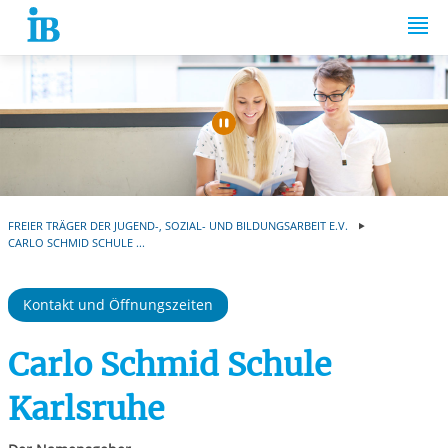
Springe zum Inhalt
Automatische Wiede
FREIER TRÄGER DER JUGEND-, SOZIAL- UND BILDUNGSARBEIT E.V.
CARLO SCHMID SCHULE ...
Kontakt und Öffnungszeiten
Carlo Schmid Schule
Karlsruhe