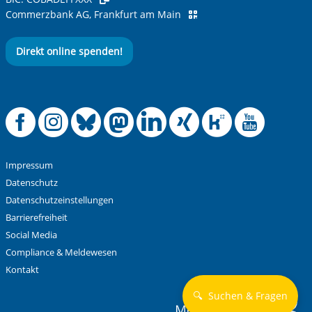
Commerzbank AG, Frankfurt am Main
Direkt online spenden!
Offizielle Facebook
Offizielle Instag
Offizielle Blue
Offizielle M
Offizielle
Offiziel
Offiz
Off
Impressum
Datenschutz
Datenschutzeinstellungen
Barrierefreiheit
Social Media
Compliance & Meldewesen
Kontakt
🔍
Suchen & Fragen