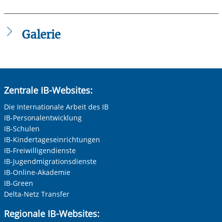
4016_Friedrich_Froebel_8.pdf
Galerie
Zentrale IB-Websites:
Die Internationale Arbeit des IB
IB-Personalentwicklung
IB-Schulen
IB-Kindertageseinrichtungen
Vorherige Folie anzeigen
N
IB-Freiwilligendienste
IB-Jugendmigrationsdienste
IB-Online-Akademie
IB-Green
Delta-Netz Transfer
Regionale IB-Websites: