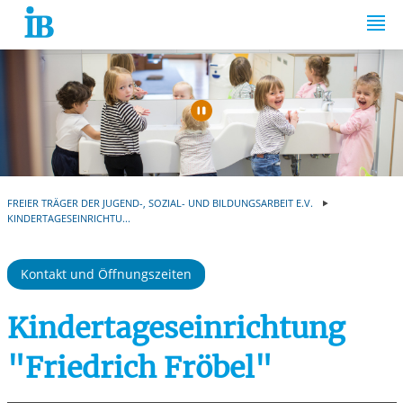
Springe zum Inhalt
Automatische Wiede
FREIER TRÄGER DER JUGEND-, SOZIAL- UND BILDUNGSARBEIT E.V.
KINDERTAGESEINRICHTU...
Kontakt und Öffnungszeiten
Kindertageseinrichtung
"Friedrich Fröbel"