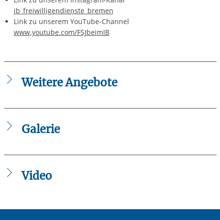
ib_freiwilligendienste_bremen
​Link zu unserem YouTube-Channel
www.youtube.com/FSJbeimIB
Weitere Angebote
Online-Bewerbung der Freiwilligendienste Bremen
Galerie
Video
Zum Aktivieren der Videowiedergabe müssen Sie auf den
Link unten klicken. Im anschließend geöffneten Fenster
können Sie "Marketing"-Tools von YouTube zulassen. Diese