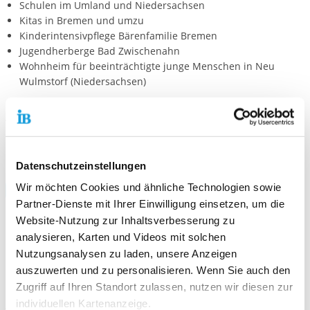
Schulen im Umland und Niedersachsen
Kitas in Bremen und umzu
Kinderintensivpflege Bärenfamilie Bremen
Jugendherberge Bad Zwischenahn
Wohnheim für beeinträchtigte junge Menschen in Neu
Wulmstorf (Niedersachsen)
Wenn Du Dir einen genauen Überblick über mögliche
Einsatzstellen machen möchtest, schau gerne bei der
Stellensuche vorbei:
Datenschutzeinstellungen
Wir möchten Cookies und ähnliche Technologien sowie
> Mögliche Einsatzstellen <
Partner-Dienste mit Ihrer Einwilligung einsetzen, um die
Website-Nutzung zur Inhaltsverbesserung zu
Und warum beim Internationalen Bund?
analysieren, Karten und Videos mit solchen
Gute Frage. Aber wir haben auch gute Antworten: Der
Nutzungsanalysen zu laden, unsere Anzeigen
Internationale Bund ist bereits seit 1963 als Träger des
auszuwerten und zu personalisieren. Wenn Sie auch den
Freiwilligen Sozialen Jahres (FSJ) anerkannt und aktiv. Das
Zugriff auf Ihren Standort zulassen, nutzen wir diesen zur
bedeutet, dass wir eine Menge Erfahrung mitbringen, um Dich
individuellen Kartenanzeige.
während Deines FSJ professionell zu begleiten. Ebenso sind wir