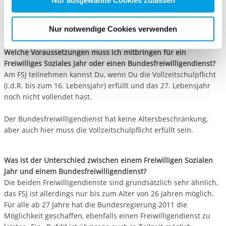
Nur ausgewählte Cookies zulassen
Wir prüfen dann, ob wir eine geeignete Einsatzstelle für Dich
für die Zukunft widerrufen. Bitte beachten Sie: Ihre
finden.
etwaige Einwilligung erstreckt sich nicht auf notwendige
Nur notwendige Cookies verwenden
Cookies, die erforderlich zur Bereitstellung der von Ihnen
aufgerufenen und somit gewünschten Website-
Welche Voraussetzungen muss ich mitbringen für ein
Funktionen sind. Diese Cookies setzen wir aufgrund
Freiwilliges Soziales Jahr oder einen Bundesfreiwilligendienst?
berechtigter Interessen und daher unabhängig von einer
Am FSJ teilnehmen kannst Du, wenn Du die Vollzeitschulpflicht
Einwilligung.
(i.d.R. bis zum 16. Lebensjahr) erfüllt und das 27. Lebensjahr
noch nicht vollendet hast.
Der Bundesfreiwilligendienst hat keine Altersbeschränkung,
aber auch hier muss die Vollzeitschulpflicht erfüllt sein.
Was ist der Unterschied zwischen einem Freiwilligen Sozialen
Jahr und einem Bundesfreiwilligendienst?
Die beiden Freiwilligendienste sind grundsätzlich sehr ähnlich,
das FSJ ist allerdings nur bis zum Alter von 26 Jahren möglich.
Für alle ab 27 Jahre hat die Bundesregierung 2011 die
Möglichkeit geschaffen, ebenfalls einen Freiwilligendienst zu