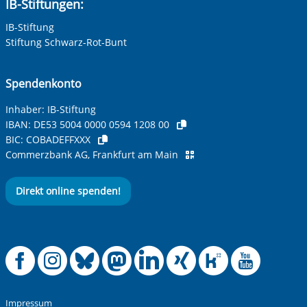
IB-Stiftungen:
IB-Stiftung
Stiftung Schwarz-Rot-Bunt
Spendenkonto
Inhaber: IB-Stiftung
IBAN:
DE53 5004 0000 0594 1208 00
BIC:
COBADEFFXXX
Commerzbank AG, Frankfurt am Main
Direkt online spenden!
Offizielle Facebook
Offizielle Instag
Offizielle Blue
Offizielle M
Offizielle
Offiziel
Offiz
Off
Impressum