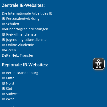
Zentrale IB-Websites:
Tools setzen YouTube und Google bei jeder Wiedergabe
von Videos ein, ohne dass wir das deaktivieren können.
Die Internationale Arbeit des IB
Daher können wir erst mit Ihrer Einwilligung dazu die
IB-Personalentwicklung
Videos abspielen. Bei der Wiedergabe erhalten YouTube
IB-Schulen
und Google Daten (z.B. Ihre IP-Adresse) und verarbeiten
IB-Kindertageseinrichtungen
diese auch zu eigenen Zwecken. Dabei kann eine
IB-Freiwilligendienste
Datenübertragung in die USA, wo kein gleichwertiges
Vorherige Folie anzeigen
N
IB-Jugendmigrationsdienste
Datenschutzniveau gewährleistet ist, nicht ausgeschlossen
werden. Alle Informationen zum Schutz Ihrer Daten finden
IB-Online-Akademie
Sie in unserer Datenschutzerklärung. Ihre Einwilligung
IB-Green
können Sie in unseren Datenschutzeinstellungen jederzeit
Delta-Netz Transfer
widerrufen:
Datenschutz
Regionale IB-Websites:
IB Berlin-Brandenburg
IB Mitte
IB Nord
IB Süd
Zur Aktivierung der Videos Marketing-Cookies hier
IB Südwest
zulassen
IB West