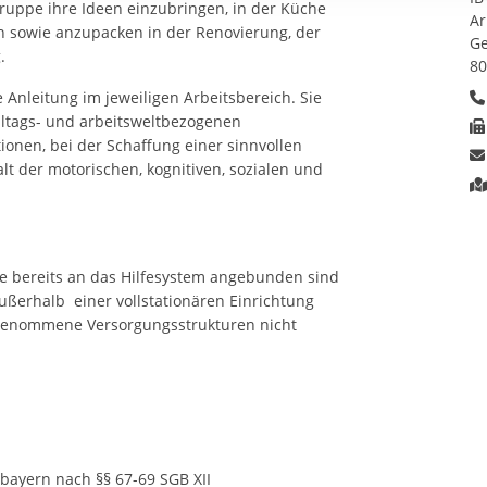
gruppe ihre Ideen einzubringen, in der Küche
rstreckt sich nicht auf notwendige Cookies, die erforderlich zur B
Ar
 sowie anzupacken in der Renovierung, der
n und somit gewünschten Website-Funktionen sind. Diese Cooki
Ge
.
ressen und daher unabhängig von einer Einwilligung.
8
Anleitung im jeweiligen Arbeitsbereich. Sie
lltags- und arbeitsweltbezogenen
ionen, bei der Schaffung einer sinnvollen
t der motorischen, kognitiven, sozialen und
ie bereits an das Hilfesystem angebunden sind
ßerhalb einer vollstationären Einrichtung
h genommene Versorgungsstrukturen nicht
ayern nach §§ 67-69 SGB XII