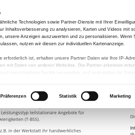
n
hnliche Technologien sowie Partner-Dienste mit Ihrer Einwilligu
orte & Angebote
Presse & Themen
Jobs & Karriere
r Inhaltsverbesserung zu analysieren, Karten und Videos mit s
n, unsere Anzeigen auszuwerten und zu personalisieren. Wenn 
NGSARBEIT E.V.
IB-WOHNUNGSLOSENHILF...
 zulassen, nutzen wir diesen zur individuellen Kartenanzeige.
enhilfe Bayern -
 erforderlich ist, erhalten unsere Partner Daten wie Ihre IP-Adr
n mit Daten von anderen Websites. Die Partner erkennen mitun
K
nd Beschäftigung
uch verschiedene Geräte verwenden, und verknüpfen die Date
Go
kann die Datenübertragung in Drittländer (insb. die USA) nicht
rt ist kein der EU gleichwertiges Datenschutzniveau gewährlei
hre Daten führen kann.
Präferenzen
Statistik
Marketing
2013. Es ist eine teilstationäre Maßnahme der
 SGB XII und der bayrischen
 in unseren
Datenschutzhinweisen
und in unserer
Cookie-Über
eistungsstyp teilstationäre Angebote für
site-Funktionen für diese Zwecke aktiviert sind, müssen Sie al
Di
erigkeiten (T-BSS).
können mittels nachfolgender Buttons über Ihre Einwilligung für
In
z.B. in der Werkstatt ihr handwerkliches
 erteilte Einwilligung stets für die Zukunft widerrufen. Bitte be
IB