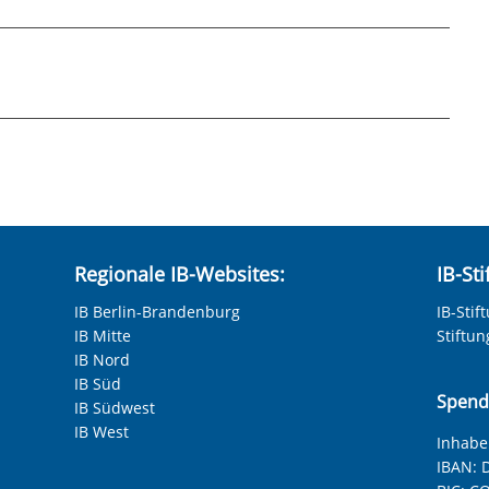
hneten Felder sind Pflichtfelder.
Regionale IB-Websites:
IB-St
IB Berlin-Brandenburg
IB-Stif
IB Mitte
Stiftu
IB Nord
IB Süd
Spend
IB Südwest
IB West
Inhaber
IBAN:
D