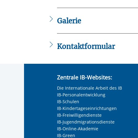
IQE_Positionspapier.pdf
Produkte_TBSS_2020.pdf
IB_TBSS_2024_Faltblatt.pdf
Galerie
Kontaktformular
Die mit einem Sternchen (
*
) gekennzeic
Anrede
*
Zentrale IB-Websites:
Keine Angabe
Die Internationale Arbeit des IB
Frau
IB-Personalentwicklung
Herr
IB-Schulen
IB-Kindertageseinrichtungen
Neutrale Anrede
IB-Freiwilligendienste
Unternehmen
IB-Jugendmigrationsdienste
IB-Online-Akademie
IB-Green