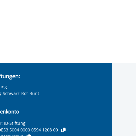
iftungen:
tung
ng Schwarz-Rot-Bunt
enkonto
: IB-Stiftung
E53 5004 0000 0594 1208 00