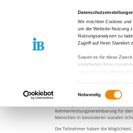
Springe zum Inhalt
Datenschutzeinstellunge
Wir möchten Cookies und ä
Über uns
Stand
um die Website-Nutzung zu
Nutzungsanalysen zu lade
FREIER TRÄGER DER JUGEND-, SOZIAL- UND BILDU
Zugriff auf Ihren Standort
IB-Wohnungslos
Soweit es für diese Zwecke
verarbeiten diese zusamme
Projekt Arbeit u
wenn Sie zum Website-Bes
geräteübergreifend. Dabei 
(T-BSS)
ausgeschlossen werden. Do
Einwilligungsauswahl
zusätzlichen Risiken für I
Notwendig
Diese Beschäftigung läuft seit Herbst 
Wohnungslosenhilfe nach den §§ 67-69
Weitere Details finden Sie
Rahmenleistungsvereinbarung für den L
Sie möchten, dass alle Web
Menschen in besonderen sozialen Schwi
Kategorien auswählen. Sie 
Die Teilnehmer haben die Möglichkeit, 
Zwecke entscheiden und Ihre