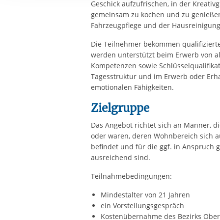
Geschick aufzufrischen, in der Kreativ
Ihre etwaige Einwilligung e
gemeinsam zu kochen und zu genießen
der von Ihnen aufgerufene
Fahrzeugpflege und der Hausreinigung
aufgrund berechtigter Inte
Die Teilnehmer bekommen qualifizierte 
werden unterstützt beim Erwerb von a
Kompetenzen sowie Schlüsselqualifikat
Tagesstruktur und im Erwerb oder Erhal
emotionalen Fähigkeiten.
Zielgruppe
Das Angebot richtet sich an Männer, d
oder waren, deren Wohnbereich sich au
befindet und für die ggf. in Anspruc
ausreichend sind.
Teilnahmebedingungen:
Mindestalter von 21 Jahren
ein Vorstellungsgespräch
Kostenübernahme des Bezirks Oberb