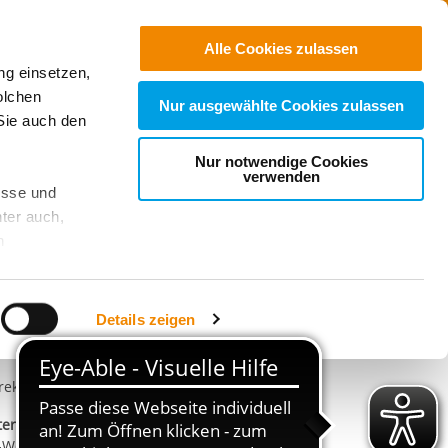
Jobs
Suchen
Alle Cookies zulassen
ng einsetzen,
Spenden
olchen
Nur ausgewählte Cookies zulassen
Sie auch den
Nur notwendige Cookies
verwenden
esse und
ter auch,
ontakt
n
rdana Endl
Telefonnummer
089 143450-0
stet, was zu
E-Mail an Gordana Endl
E-Mail schreiben
Details zeigen
sicht
. Wenn
le Cookie-
rekt zum
Kontaktformular
 diese
ternationaler Bund e.V. - IB Süd
achten Sie:
-Wohnungslosenhilfe Bayern - Projekt