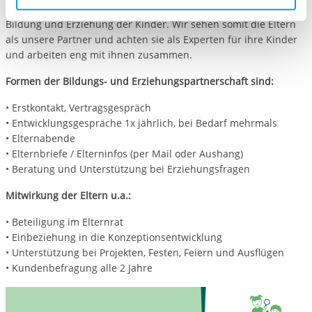
Cookies, die erforderlich zur Bereitstellung der von Ihnen
und pädagogische Fachkräfte gemeinsam Verantwortung für die
aufgerufenen und somit gewünschten Website-
Bildung und Erziehung der Kinder. Wir sehen somit die Eltern
Funktionen sind. Diese Cookies setzen wir aufgrund
als unsere Partner und achten sie als Experten für ihre Kinder
berechtigter Interessen und daher unabhängig von einer
und arbeiten eng mit ihnen zusammen.
Einwilligung.
Formen der Bildungs- und Erziehungspartnerschaft sind:
• Erstkontakt, Vertragsgespräch
• Entwicklungsgespräche 1x jährlich, bei Bedarf mehrmals
• Elternabende
• Elternbriefe / Elterninfos (per Mail oder Aushang)
• Beratung und Unterstützung bei Erziehungsfragen
Mitwirkung der Eltern u.a.:
• Beteiligung im Elternrat
• Einbeziehung in die Konzeptionsentwicklung
• Unterstützung bei Projekten, Festen, Feiern und Ausflügen
• Kundenbefragung alle 2 Jahre