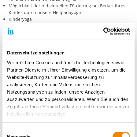
Möglichkeit der individuellen Förderung bei Bedarf ihres
Kindes durch unsere Heilpädagogin
Kinderyoga
Öffentlichkeitsarbeit &Kooperationen:
Ziel unserer Öffentlichkeitsarbeit ist es ,unsere pädagogische
Arbeit transparent nach außen zu tragen und Informationen
Datenschutzeinstellungen
über unsere Kita zu geben.
Wir möchten Cookies und ähnliche Technologien sowie
Unsere Kooperationspartner sind:
Partner-Dienste mit Ihrer Einwilligung einsetzen, um die
Website-Nutzung zur Inhaltsverbesserung zu
IB Hort „ KinderGalaxie“
analysieren, Karten und Videos mit solchen
Astrid- Lindgren Schule
Nutzungsanalysen zu laden, unsere Anzeigen
Mueßer Berg Schule
auszuwerten und zu personalisieren. Wenn Sie auch den
Schule Campus am Turm
Pädagogische Werkstatt ein Quadratkilometer Bildung
Zugriff auf Ihren Standort zulassen, nutzen wir diesen zur
individuellen Kartenanzeige.
Struktur der Kindertageseinrichtung
Soweit es für diese Zwecke erforderlich ist, erhalten
126 Kinder insgesamt
Einwilligungsauswahl
unsere Partner Daten wie Ihre IP-Adresse und
davon Kinder unter 3 Jahre 36 Plätze
Notwendig