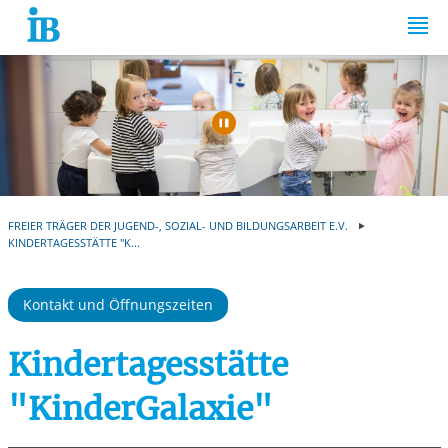
Springe zum Inhalt
Automatische Wiede
FREIER TRÄGER DER JUGEND-, SOZIAL- UND BILDUNGSARBEIT E.V.
KINDERTAGESSTÄTTE "K...
Kontakt und Öffnungszeiten
Kindertagesstätte
"KinderGalaxie"