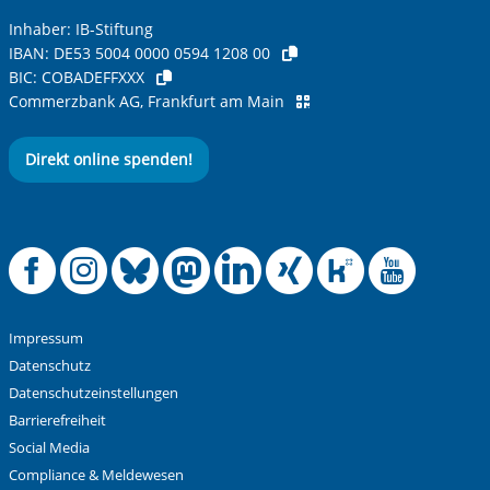
Inhaber: IB-Stiftung
IBAN:
DE53 5004 0000 0594 1208 00
BIC:
COBADEFFXXX
Commerzbank AG, Frankfurt am Main
Direkt online spenden!
Offizielle Facebook
Offizielle Instag
Offizielle Blue
Offizielle M
Offizielle
Offiziel
Offiz
Off
Impressum
Datenschutz
Datenschutzeinstellungen
Barrierefreiheit
Social Media
Compliance & Meldewesen