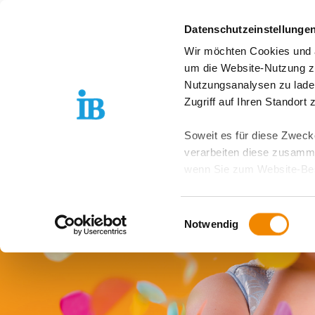
Springe zum Inhalt
Datenschutzeinstellunge
Wir möchten Cookies und ä
Über uns
Stand
um die Website-Nutzung zu
Nutzungsanalysen zu lade
Zugriff auf Ihren Standort
Soweit es für diese Zwecke
verarbeiten diese zusamme
wenn Sie zum Website-Bes
geräteübergreifend. Dabei 
ausgeschlossen werden. Do
Einwilligungsauswahl
zusätzlichen Risiken für I
Notwendig
Weitere Details finden Sie
Sie möchten, dass alle Web
Kategorien auswählen. Sie 
Zwecke entscheiden und Ihre