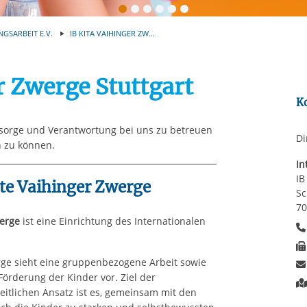
Automatische Wiede
rstreckt sich nicht auf notwendige Cookies, die erforderlich zur B
n und somit gewünschten Website-Funktionen sind. Diese Cooki
NGSARBEIT E.V.
IB KITA VAIHINGER ZW...
ressen und daher unabhängig von einer Einwilligung.
r Zwerge Stuttgart
K
ürsorge und Verantwortung bei uns zu betreuen
Di
n zu können.
In
IB
te Vaihinger Zwerge
Sc
70
werge
ist eine Einrichtung des Internationalen
rge sieht eine gruppenbezogene Arbeit sowie
örderung der Kinder vor. Ziel der
itlichen Ansatz ist es, gemeinsam mit den