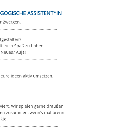
n
GOGISCHE ASSISTENT*IN​
er Zwergen.
..................................................
itgestalten?
it euch Spaß zu haben.
 Neues? Auja!
..................................................
 eure Ideen aktiv umsetzen.
..................................................
iert. Wir spielen gerne draußen,
lten zusammen, wenn’s mal brennt
ekte
...................................................