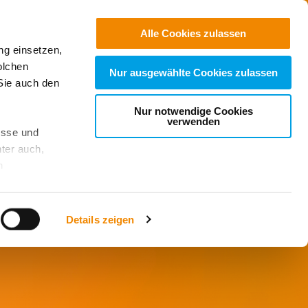
Jobs
Suchen
Alle Cookies zulassen
ng einsetzen,
Spenden
olchen
Nur ausgewählte Cookies zulassen
Sie auch den
Nur notwendige Cookies
verwenden
esse und
ter auch,
n
stet, was zu
Details zeigen
sicht
. Wenn
le Cookie-
 diese
achten Sie: