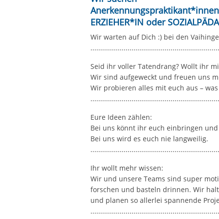
Anerkennungspraktikant*inne
ERZIEHER*IN oder SOZIALPÄDA
Wir warten auf Dich :) bei den Vaihing
.................................................................
Seid ihr voller Tatendrang? Wollt ihr m
Wir sind aufgeweckt und freuen uns m
Wir probieren alles mit euch aus – was
.................................................................
Eure Ideen zählen:
Bei uns könnt ihr euch einbringen und
Bei uns wird es euch nie langweilig.
.................................................................
Ihr wollt mehr wissen:
Wir und unsere Teams sind super motiv
forschen und basteln drinnen. Wir ha
und planen so allerlei spannende Proj
.................................................................