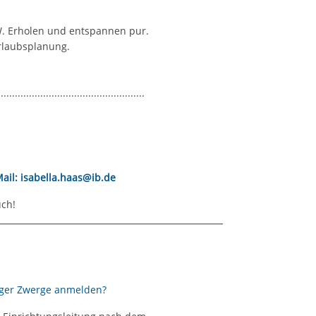
W. Erholen und entspannen pur.
Urlaubsplanung.
....................................................
ail: isabella.haas@ib.de
uch!
inger Zwerge anmelden?