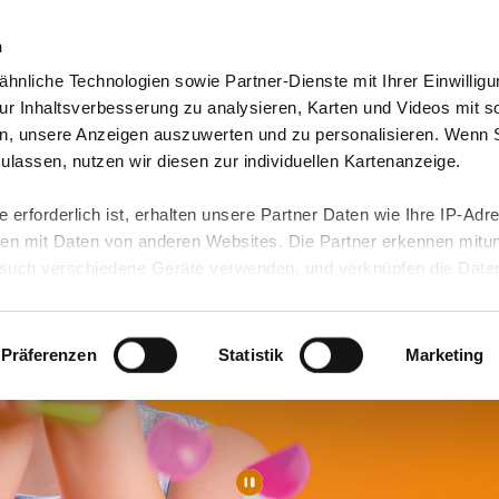
n
hnliche Technologien sowie Partner-Dienste mit Ihrer Einwilligu
orte & Angebote
Presse & Themen
Jobs & Karriere
r Inhaltsverbesserung zu analysieren, Karten und Videos mit s
n, unsere Anzeigen auszuwerten und zu personalisieren. Wenn 
 zulassen, nutzen wir diesen zur individuellen Kartenanzeige.
 erforderlich ist, erhalten unsere Partner Daten wie Ihre IP-Adr
n mit Daten von anderen Websites. Die Partner erkennen mitun
uch verschiedene Geräte verwenden, und verknüpfen die Date
kann die Datenübertragung in Drittländer (insb. die USA) nicht
rt ist kein der EU gleichwertiges Datenschutzniveau gewährlei
hre Daten führen kann.
Präferenzen
Statistik
Marketing
 in unseren
Datenschutzhinweisen
und in unserer
Cookie-Über
site-Funktionen für diese Zwecke aktiviert sind, müssen Sie al
können mittels nachfolgender Buttons über Ihre Einwilligung für
 erteilte Einwilligung stets für die Zukunft widerrufen. Bitte be