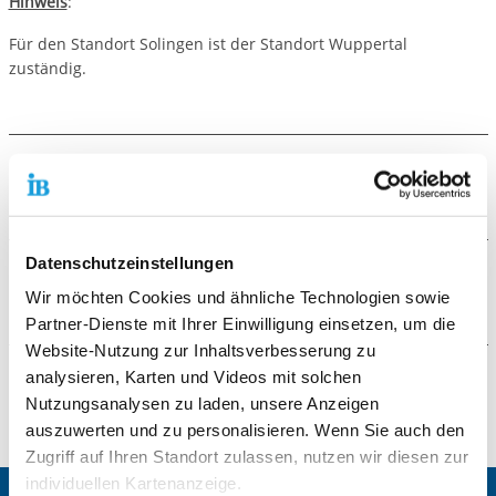
Hinweis
:
Für den Standort Solingen ist der Standort Wuppertal
zuständig.
Galerie
Datenschutzeinstellungen
Kontaktformular
Wir möchten Cookies und ähnliche Technologien sowie
Partner-Dienste mit Ihrer Einwilligung einsetzen, um die
Die mit einem Sternchen (
*
) gekennzeichneten Felder sind
Website-Nutzung zur Inhaltsverbesserung zu
Pflichtfelder.
analysieren, Karten und Videos mit solchen
Video
Nutzungsanalysen zu laden, unsere Anzeigen
Anrede
*
auszuwerten und zu personalisieren. Wenn Sie auch den
Keine Angabe
Zum Aktivieren der Videowiedergabe müssen Sie auf den
Zugriff auf Ihren Standort zulassen, nutzen wir diesen zur
Link unten klicken. Im anschließend geöffneten Fenster
Frau
individuellen Kartenanzeige.
können Sie "Marketing"-Tools von YouTube zulassen. Diese