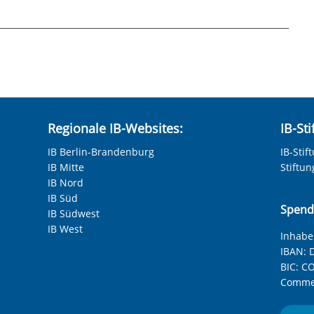
mittlungsstelle.pdf
Regionale IB-Websites:
IB-St
IB Berlin-Brandenburg
IB-Stif
IB Mitte
Stiftu
IB Nord
IB Süd
Spend
IB Südwest
IB West
Inhaber
IBAN:
D
BIC:
CO
Commer