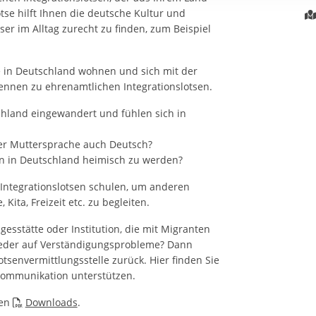
rstreckt sich nicht auf notwendige Cookies, die erforderlich zur B
tse hilft Ihnen die deutsche Kultur und
n und somit gewünschten Website-Funktionen sind. Diese Cooki
ser im Alltag zurecht zu finden, zum Beispiel
ressen und daher unabhängig von einer Einwilligung.
e in Deutschland wohnen und sich mit der
ennen zu ehrenamtlichen Integrationslotsen.
chland eingewandert und fühlen sich in
er Muttersprache auch Deutsch?
n in Deutschland heimisch zu werden?
n Integrationslotsen schulen, um anderen
ita, Freizeit etc. zu begleiten.
gesstätte oder Institution, die mit Migranten
ieder auf Verständigungsprobleme? Dann
Lotsenvermittlungsstelle zurück. Hier finden Sie
 Kommunikation unterstützen.
den
Downloads
.