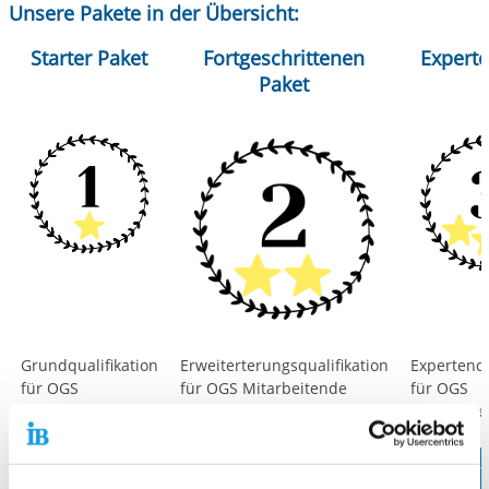
Unsere Pakete in der Übersicht:
Starter Paket
Fortgeschrittenen
Experte
Paket
Grundqualifikation
Erweiterterungsqualifikation
Expertenqu
für OGS
für OGS Mitarbeitende
für OGS
Mitarbeitende
Mitarbeit
Für weitere
Für weitere Infos hier
Für weit