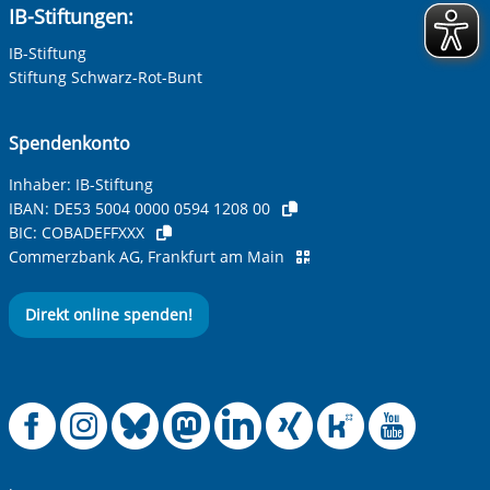
IB-Stiftungen:
IB-Stiftung
Ihre Telefonnummer
Stiftung Schwarz-Rot-Bunt
Spendenkonto
Betreff ihrer Anfrage
Inhaber: IB-Stiftung
IBAN:
DE53 5004 0000 0594 1208 00
BIC:
COBADEFFXXX
Ihre Nachricht
*
Commerzbank AG, Frankfurt am Main
Direkt online spenden!
Offizielle Facebook
Offizielle Instag
Offizielle Blue
Offizielle M
Offizielle
Offiziel
Offiz
Off
Anti-Roboter-Verifizierung
Hier klicken