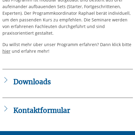
aufeinander aufbauenden Sets (Starter, Fortgeschrittenen,
Experten). Der Programmkoordinator Raphael berät individuell,
um den passenden Kurs zu empfehlen. Die Seminare werden
von erfahrenen Fachleuten durchgeführt und sind
praxisorientiert gestaltet.
Du willst mehr über unser Programm erfahren? Dann klick bitte
hier
und erfahre mehr!
Downloads
Qualifizierungsprogramm-1.pdf
AGBs_Allgemeine_Geschaeftsbedingungen__6.8.2024_.pd
IB_West_Datenschutzbestimmungen_DSGVO__6.10.2022_.
Kontaktformular
Die mit einem Sternchen (
*
) gekennzeichneten Felder sind
Pflichtfelder.