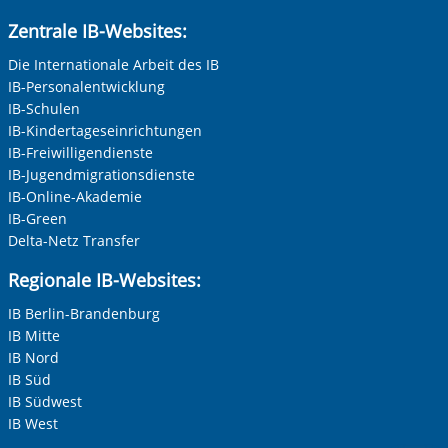
Anrede
*
Zentrale IB-Websites:
Keine Angabe
Die Internationale Arbeit des IB
IB-Personalentwicklung
Frau
IB-Schulen
Herr
IB-Kindertageseinrichtungen
IB-Freiwilligendienste
Neutrale Anrede
IB-Jugendmigrationsdienste
Unternehmen
IB-Online-Akademie
IB-Green
Delta-Netz Transfer
Nachname, Vorname
*
Regionale IB-Websites:
IB Berlin-Brandenburg
IB Mitte
Adresse (PLZ, Ort, Strasse)
IB Nord
IB Süd
IB Südwest
IB West
Ihre E-Mail-Adresse
*