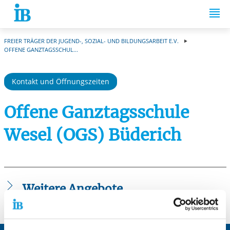
Springe zum Inhalt
FREIER TRÄGER DER JUGEND-, SOZIAL- UND BILDUNGSARBEIT E.V.
OFFENE GANZTAGSSCHUL...
Kontakt und Öffnungszeiten
Offene Ganztagsschule
Wesel (OGS) Büderich
Weitere Angebote
Offene Ganztagsschulen (OGS) Büderich -
Polderdorfschule