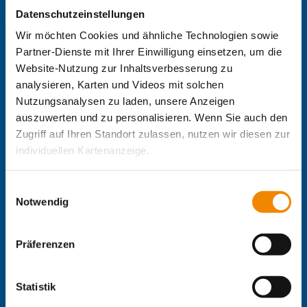
Offene Ganztagsschulen mit integriertem HzE Modul
Datenschutzeinstellungen
Zentrale IB-Websites:
Büderich
Wir möchten Cookies und ähnliche Technologien sowie
Die Internationale Arbeit des IB
Partner-Dienste mit Ihrer Einwilligung einsetzen, um die
IB-Personalentwicklung
Website-Nutzung zur Inhaltsverbesserung zu
IB-Schulen
analysieren, Karten und Videos mit solchen
IB-Kindertageseinrichtungen
Nutzungsanalysen zu laden, unsere Anzeigen
IB-Freiwilligendienste
auszuwerten und zu personalisieren. Wenn Sie auch den
IB-Jugendmigrationsdienste
Zugriff auf Ihren Standort zulassen, nutzen wir diesen zur
IB-Online-Akademie
IB-Green
individuellen Kartenanzeige.
Delta-Netz Transfer
Soweit es für diese Zwecke erforderlich ist, erhalten
Einwilligungsauswahl
Regionale IB-Websites:
unsere Partner Daten wie Ihre IP-Adresse und
Notwendig
IB Berlin-Brandenburg
verarbeiten diese zusammen mit Daten von anderen
IB Mitte
Websites. Die Partner erkennen mitunter auch, wenn Sie
Präferenzen
IB Nord
zum Website-Besuch verschiedene Geräte verwenden,
IB Süd
und verknüpfen die Daten geräteübergreifend. Dabei
IB Südwest
kann die Datenübertragung in Drittländer (insb. die USA)
Statistik
IB West
nicht ausgeschlossen werden. Dort ist kein der EU