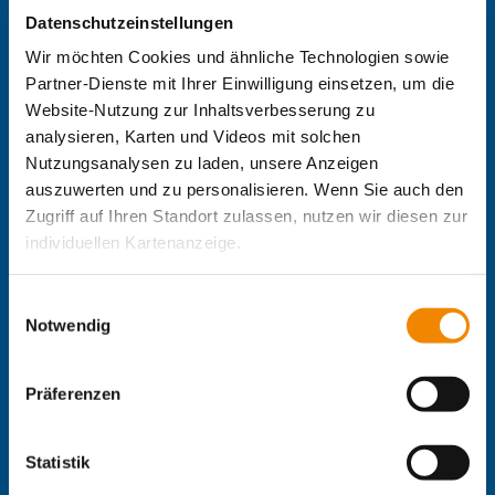
Hermülheimer Str.
Datenschutzeinstellungen
Zentrale IB-Websites:
Wir möchten Cookies und ähnliche Technologien sowie
Die Internationale Arbeit des IB
Partner-Dienste mit Ihrer Einwilligung einsetzen, um die
IB-Personalentwicklung
Website-Nutzung zur Inhaltsverbesserung zu
IB-Schulen
analysieren, Karten und Videos mit solchen
IB-Kindertageseinrichtungen
Nutzungsanalysen zu laden, unsere Anzeigen
IB-Freiwilligendienste
auszuwerten und zu personalisieren. Wenn Sie auch den
IB-Jugendmigrationsdienste
Zugriff auf Ihren Standort zulassen, nutzen wir diesen zur
IB-Online-Akademie
IB-Green
individuellen Kartenanzeige.
Delta-Netz Transfer
Soweit es für diese Zwecke erforderlich ist, erhalten
Einwilligungsauswahl
Regionale IB-Websites:
unsere Partner Daten wie Ihre IP-Adresse und
Notwendig
IB Berlin-Brandenburg
verarbeiten diese zusammen mit Daten von anderen
IB Mitte
Websites. Die Partner erkennen mitunter auch, wenn Sie
Präferenzen
IB Nord
zum Website-Besuch verschiedene Geräte verwenden,
IB Süd
und verknüpfen die Daten geräteübergreifend. Dabei
IB Südwest
kann die Datenübertragung in Drittländer (insb. die USA)
Statistik
IB West
nicht ausgeschlossen werden. Dort ist kein der EU