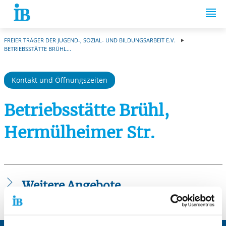
Springe zum Inhalt
FREIER TRÄGER DER JUGEND-, SOZIAL- UND BILDUNGSARBEIT E.V.
BETRIEBSSTÄTTE BRÜHL...
Kontakt und Öffnungszeiten
Betriebsstätte Brühl,
Hermülheimer Str.
Weitere Angebote
BvB Reha Brühl
Individuelle ganzheitliche Betreuung nach § 16 k -