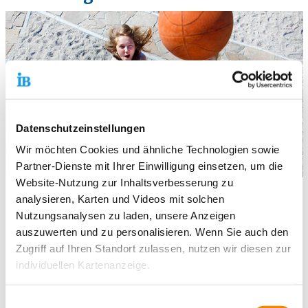
Datenschutzeinstellungen
Wir möchten Cookies und ähnliche Technologien sowie
Partner-Dienste mit Ihrer Einwilligung einsetzen, um die
Website-Nutzung zur Inhaltsverbesserung zu
offenes Gesprächsangebot,
analysieren, Karten und Videos mit solchen
Einzelfallhilfe, Beratung und Krisenintervention,
Nutzungsanalysen zu laden, unsere Anzeigen
Sozialpädagogische Gruppenarbeit,
auszuwerten und zu personalisieren. Wenn Sie auch den
Projekte zu verschiedenen Themen,
Zugriff auf Ihren Standort zulassen, nutzen wir diesen zur
Initiierung von Präventionsangeboten,
individuellen Kartenanzeige.
Mediation - Streitschlichtung,
Organisation von thematischen Veranstaltungen für
Soweit es für diese Zwecke erforderlich ist, erhalten
Schüler*innen, Lehrer*innen und Lehrern bzw. Eltern,
Einwilligungsauswahl