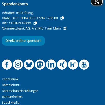
Spendenkonto
Inhaber: IB-Stiftung
IBAN:
DE53 5004 0000 0594 1208 00
BIC:
COBADEFFXXX
Commerzbank AG, Frankfurt am Main
Direkt online spenden!
Offizielle Facebook
Offizielle Instag
Offizielle Blue
Offizielle M
Offizielle
Offiziel
Offiz
Off
Impressum
Datenschutz
Datenschutzeinstellungen
Barrierefreiheit
Social Media