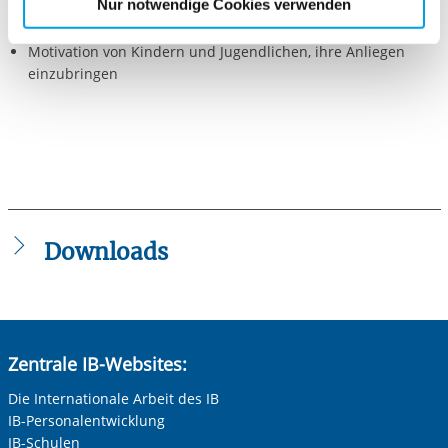
Nur notwendige Cookies verwenden
Einbeziehung von Kindern und Jugendlichen in
Cookies, die erforderlich zur Bereitstellung der von Ihnen
Entscheidungsprozesse
aufgerufenen und somit gewünschten Website-
Motivation von Kindern und Jugendlichen, ihre Anliegen
Funktionen sind. Diese Cookies setzen wir aufgrund
einzubringen
berechtigter Interessen und daher unabhängig von einer
Einwilligung.
Downloads
SSA_Gym_Schulzentrum_Wittenburg.pdf
Zentrale IB-Websites:
Die Internationale Arbeit des IB
IB-Personalentwicklung
IB-Schulen