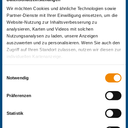
Die Internationale Arbeit des IB
Wir möchten Cookies und ähnliche Technologien sowie
IB-Personalentwicklung
Partner-Dienste mit Ihrer Einwilligung einsetzen, um die
IB-Schulen
Website-Nutzung zur Inhaltsverbesserung zu
IB-Kindertageseinrichtungen
analysieren, Karten und Videos mit solchen
IB-Freiwilligendienste
Nutzungsanalysen zu laden, unsere Anzeigen
IB-Jugendmigrationsdienste
auszuwerten und zu personalisieren. Wenn Sie auch den
IB-Online-Akademie
Zugriff auf Ihren Standort zulassen, nutzen wir diesen zur
IB-Green
Delta-Netz Transfer
individuellen Kartenanzeige.
Regionale IB-Websites:
Soweit es für diese Zwecke erforderlich ist, erhalten
Einwilligungsauswahl
unsere Partner Daten wie Ihre IP-Adresse und
IB Berlin-Brandenburg
Notwendig
IB Mitte
verarbeiten diese zusammen mit Daten von anderen
IB Nord
Websites. Die Partner erkennen mitunter auch, wenn Sie
Präferenzen
IB Süd
zum Website-Besuch verschiedene Geräte verwenden,
IB Südwest
und verknüpfen die Daten geräteübergreifend. Dabei
IB West
kann die Datenübertragung in Drittländer (insb. die USA)
Statistik
nicht ausgeschlossen werden. Dort ist kein der EU
IB-Stiftungen:
gleichwertiges Datenschutzniveau gewährleistet, was zu