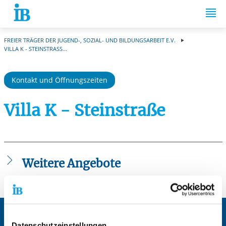
Springe zum Inhalt
FREIER TRÄGER DER JUGEND-, SOZIAL- UND BILDUNGSARBEIT E.V.
VILLA K - STEINSTRASS...
Kontakt und Öffnungszeiten
Villa K - Steinstraße
Weitere Angebote
Casemanagement
Jugendmigrationsdienst (JMD) Krefeld
Sprache und Integration - Krefeld
Zentrale IB-Websites:
Offene Kinder- und Jugendarbeit Krefeld - Villa K
Datenschutzeinstellungen