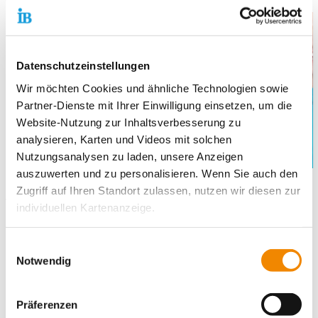
Datenschutzeinstellungen
Wir möchten Cookies und ähnliche Technologien sowie
Partner-Dienste mit Ihrer Einwilligung einsetzen, um die
Website-Nutzung zur Inhaltsverbesserung zu
analysieren, Karten und Videos mit solchen
Nutzungsanalysen zu laden, unsere Anzeigen
auszuwerten und zu personalisieren. Wenn Sie auch den
Interessen sind verschieden – deswegen haben wir eine
Zugriff auf Ihren Standort zulassen, nutzen wir diesen zur
Vielzahl unterschiedlicher Einsatzstellen. Der richtige Platz für
individuellen Kartenanzeige.
Dich ist bestimmt dabei!
Soweit es für diese Zwecke erforderlich ist, erhalten
Hier ein Überblick über unsere Einsatzbereiche:
Einwilligungsauswahl
unsere Partner Daten wie Ihre IP-Adresse und
Notwendig
Schulen & Kindertageseinrichtungen
verarbeiten diese zusammen mit Daten von anderen
Jugendhäuser
Websites. Die Partner erkennen mitunter auch, wenn Sie
Krankenhäuser & Kliniken
Präferenzen
zum Website-Besuch verschiedene Geräte verwenden,