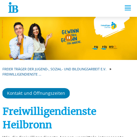
Springe zum Inhalt
Automatische Wiede
FREIER TRÄGER DER JUGEND-, SOZIAL- UND BILDUNGSARBEIT E.V.
FREIWILLIGENDIENSTE ...
Kontakt und Öffnungszeiten
Freiwilligendienste
Heilbronn