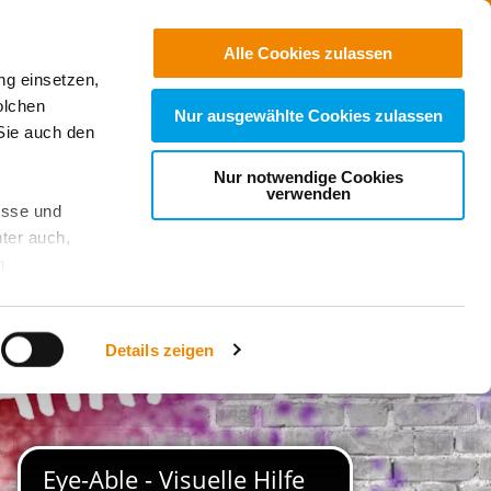
Jobs
Suchen
Alle Cookies zulassen
ng einsetzen,
Spenden
olchen
Nur ausgewählte Cookies zulassen
Sie auch den
Nur notwendige Cookies
verwenden
esse und
ter auch,
n
stet, was zu
Details zeigen
sicht
. Wenn
le Cookie-
 diese
achten Sie: