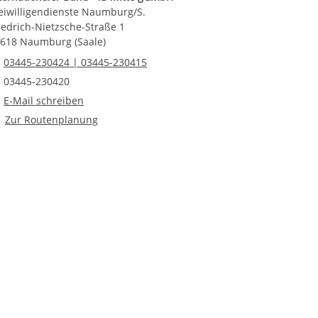
eiwilligendienste Naumburg/S.
iedrich-Nietzsche-Straße 1
618 Naumburg (Saale)
Telefonnummer
03445-230424 | 03445-230415
Faxnummer
03445-230420
E-Mail an Freiwilligendienste Naumburg/S.
E-Mail schreiben
Route planen
Zur Routenplanung