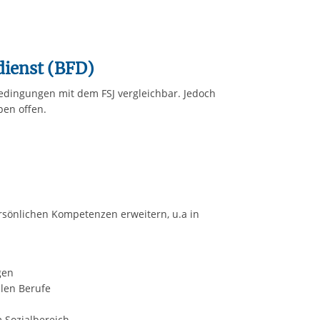
dienst (BFD)
edingungen mit dem FSJ vergleichbar. Jedoch
pen offen.
ersönlichen Kompetenzen erweitern, u.a in
gen
alen Berufe
 Sozialbereich