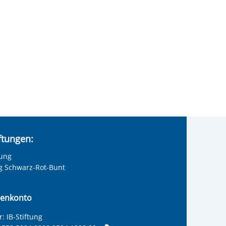
iftungen:
tung
ng Schwarz-Rot-Bunt
enkonto
: IB-Stiftung