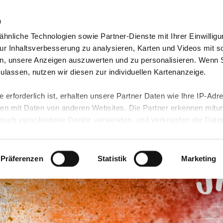
n
hnliche Technologien sowie Partner-Dienste mit Ihrer Einwilligu
orte & Angebote
Presse & Themen
Jobs & Karriere
r Inhaltsverbesserung zu analysieren, Karten und Videos mit s
n, unsere Anzeigen auszuwerten und zu personalisieren. Wenn 
 zulassen, nutzen wir diesen zur individuellen Kartenanzeige.
 erforderlich ist, erhalten unsere Partner Daten wie Ihre IP-Adr
n mit Daten von anderen Websites. Die Partner erkennen mitun
uch verschiedene Geräte verwenden, und verknüpfen die Date
kann die Datenübertragung in Drittländer (insb. die USA) nicht
rt ist kein der EU gleichwertiges Datenschutzniveau gewährlei
hre Daten führen kann.
Präferenzen
Statistik
Marketing
 in unseren
Datenschutzhinweisen
und in unserer
Cookie-Über
site-Funktionen für diese Zwecke aktiviert sind, müssen Sie al
können mittels nachfolgender Buttons über Ihre Einwilligung für
 erteilte Einwilligung stets für die Zukunft widerrufen. Bitte be