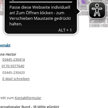
ereitstellung
es setzen wir
rgabe starten/stoppen
ontakt
ne Hector
Telefonnummer
03445-230414
Email senden
0170-9377640
Faxnummer
03445-230420
E-Mail an Anne Hector
E-Mail schreiben
rekt zum
Kontaktformular
ternationaler Bund - IB Mitte gGmbH