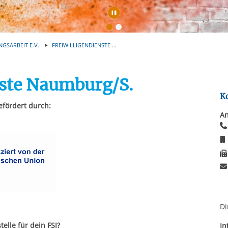
rstreckt sich nicht auf notwendige Cookies, die erforderlich zur B
n und somit gewünschten Website-Funktionen sind. Diese Cooki
Automatische Wiede
ressen und daher unabhängig von einer Einwilligung.
NGSARBEIT E.V.
FREIWILLIGENDIENSTE ...
nste Naumburg/S.
K
efördert durch:
An
Di
elle für dein FSJ?
In