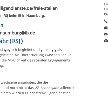
Fr
illigendienste.de/freie-stellen
Fr
06
ein FSJ beim IB in Naumburg.
an
e-naumburg@ib.de
ahr (FSJ)
pädagogisch begleitet und ganztägig als
geleistet. Als Überbrückung zwischen Schule
 die Möglichkeit des sozialen Engagements
erentwicklung.
Erwachsene angeboten, die die
ben und noch nicht das
27
.
Lebensjahr
vollendet
d, bieten wir den Bundesfreiwilligendienst an.