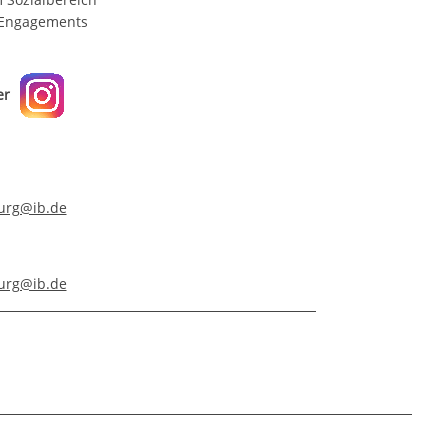
n Engagements
ter
urg@ib.de
urg@ib.de