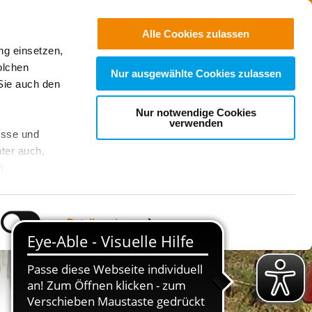
Jobs
Suchen
Alle Cookies zulassen
ng einsetzen,
Spenden
olchen
Nur ausgewählte Cookies zulassen
Sie auch den
Nur notwendige Cookies
verwenden
esse und
ter auch,
n
stet, was zu
Details zeigen
sicht
. Wenn
le Cookie-
 diese
achten Sie: