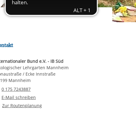
rgabe starten/stoppen
ereitstellung
es setzen wir
ontakt
ternationaler Bund e.V. - IB Süd
ologischer Lehrgarten Mannheim
naustraße / Ecke Innstraße
8199 Mannheim
Telefonnummer
0 175 7243887
E-Mail an Ökologischer Lehrgarten Mannheim
E-Mail schreiben
Route planen
Zur Routenplanung