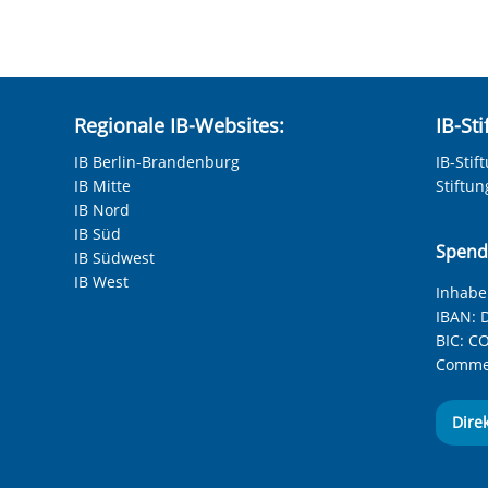
Regionale IB-Websites:
IB-St
IB Berlin-Brandenburg
IB-Stif
IB Mitte
Stiftu
IB Nord
IB Süd
Spend
IB Südwest
IB West
Inhaber
IBAN:
D
BIC:
CO
Commer
Dire