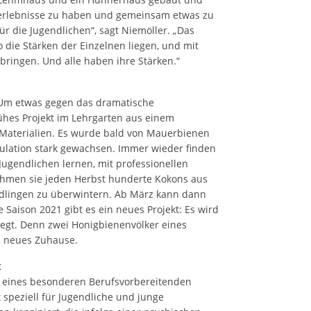
serlebnisse zu haben und gemeinsam etwas zu
für die Jugendlichen“, sagt Niemöller. „Das
 die Stärken der Einzelnen liegen, und mit
bringen. Und alle haben ihre Stärken.“
 Um etwas gegen das dramatische
rühes Projekt im Lehrgarten aus einem
Materialien. Es wurde bald von Mauerbienen
pulation stark gewachsen. Immer wieder finden
 Jugendlichen lernen, mit professionellen
tnehmen sie jeden Herbst hunderte Kokons aus
ädlingen zu überwintern. Ab März kann dann
 Saison 2021 gibt es ein neues Projekt: Es wird
egt. Denn zwei Honigbienenvölker eines
n neues Zuhause.
t
 eines besonderen Berufsvorbereitenden
 speziell für Jugendliche und junge