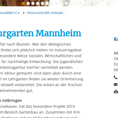
Automatische Wiede
rstreckt sich nicht auf notwendige Cookies, die erforderlich zur B
n und somit gewünschten Website-Funktionen sind. Diese Cooki
NGSARBEIT E.V.
ÖKOLOGISCHER LEHRGAR...
ressen und daher unabhängig von einer Einwilligung.
ehrgarten Mannheim
K
ftet nach Blumen. Wer den ökologischen
findet sich plötzlich mitten im Industriegebiet
In
 besondere Weise Soziales, Wirtschaftliches und
Ök
 für nachhaltige Entwicklung. Die Jugendlichen
Do
rbeitsagentur hierher vermittelt werden,
6
hr Abitur gemacht, sind dann aber durch eine
t im Lehrgarten finden sie wieder Orientierung
fswelt vorbereitet. Die Arbeit an der frischen
 Teilnehmenden gut.
n mitbringen
sebauer, hat das besondere Projekt 2010
n im Bereich Gartenbau an. Zusammen mit ihm
in Lehmhaus und ein Hühnerhaus gebaut und