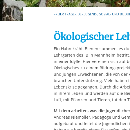
Ihre etwaige Einwilligung e
der von Ihnen aufgerufene
FREIER TRÄGER DER JUGEND-, SOZIAL- UND BILDU
aufgrund berechtigter Inte
Ökologischer L
Ein Hahn kräht, Bienen summen, es du
Lehrgarten des IB in Mannheim betritt, 
in einer Idylle. Hier vereinen sich auf
Ökologisches zu einem Bildungsprojekt
und jungen Erwachsenen, die von der A
brauchen Unterstützung. Viele haben i
Lebenskrise gegangen. Durch die Arbei
in ihrem Leben und werden auf die Beru
Luft, mit Pflanzen und Tieren, tut den
Mit dem arbeiten, was die Jugendliche
Andreas Niemöller, Pädagoge und Gemü
aufgebaut und leitet die Jugendliche
haben sie bereits einen Pizzaofen, e