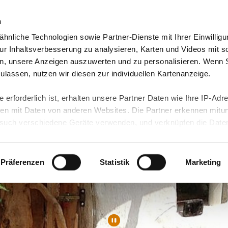
n
hnliche Technologien sowie Partner-Dienste mit Ihrer Einwilligu
orte & Angebote
Presse & Themen
Jobs & Karriere
r Inhaltsverbesserung zu analysieren, Karten und Videos mit s
n, unsere Anzeigen auszuwerten und zu personalisieren. Wenn 
 zulassen, nutzen wir diesen zur individuellen Kartenanzeige.
 erforderlich ist, erhalten unsere Partner Daten wie Ihre IP-Adr
n mit Daten von anderen Websites. Die Partner erkennen mitun
uch verschiedene Geräte verwenden, und verknüpfen die Date
kann die Datenübertragung in Drittländer (insb. die USA) nicht
rt ist kein der EU gleichwertiges Datenschutzniveau gewährlei
hre Daten führen kann.
Präferenzen
Statistik
Marketing
 in unseren
Datenschutzhinweisen
und in unserer
Cookie-Über
site-Funktionen für diese Zwecke aktiviert sind, müssen Sie al
können mittels nachfolgender Buttons über Ihre Einwilligung für
 erteilte Einwilligung stets für die Zukunft widerrufen. Bitte be