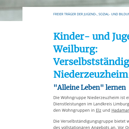
Ihre etwaige Einwilligung e
der von Ihnen aufgerufene
FREIER TRÄGER DER JUGEND-, SOZIAL- UND BILDU
aufgrund berechtigter Inte
Kinder- und Jug
Weilburg:
Verselbstständi
Niederzeuzheim
"Alleine Leben" lernen
Die Wohngruppe Niederzeuzheim ist ein
Dienstleistungen im Landkreis Limburg
den Wohngruppen in
Elz
und
Hadama
Die Verselbständigungsgruppe bietet w
des vollstationären Angebots an. Vor 