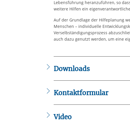
Lebensführung heranzuführen, so dass 
weitere Hilfen ein eigenverantwortlich
Auf der Grundlage der Hilfeplanung w
Menschen – individuelle Entwicklungsko
Verselbständigungsprozess abzuschlie
auch dazu genutzt werden, um eine e
Downloads
IB_Flyer_-_Wohngruppe_Niederzeuz
Kontaktformular
Die mit einem Sternchen (
*
) gekennzeic
Anrede
*
Video
Keine Angabe
Zum Aktivieren der Videowiedergabe mü