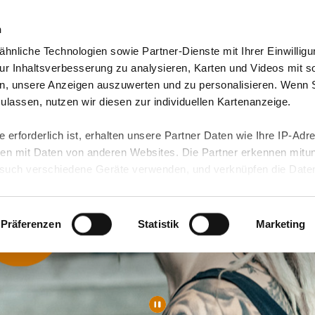
n
hnliche Technologien sowie Partner-Dienste mit Ihrer Einwilligu
orte & Angebote
Presse & Themen
Jobs & Karriere
r Inhaltsverbesserung zu analysieren, Karten und Videos mit s
n, unsere Anzeigen auszuwerten und zu personalisieren. Wenn 
 zulassen, nutzen wir diesen zur individuellen Kartenanzeige.
 erforderlich ist, erhalten unsere Partner Daten wie Ihre IP-Adr
n mit Daten von anderen Websites. Die Partner erkennen mitun
uch verschiedene Geräte verwenden, und verknüpfen die Date
kann die Datenübertragung in Drittländer (insb. die USA) nicht
rt ist kein der EU gleichwertiges Datenschutzniveau gewährlei
hre Daten führen kann.
Präferenzen
Statistik
Marketing
 in unseren
Datenschutzhinweisen
und in unserer
Cookie-Über
site-Funktionen für diese Zwecke aktiviert sind, müssen Sie al
können mittels nachfolgender Buttons über Ihre Einwilligung für
 erteilte Einwilligung stets für die Zukunft widerrufen. Bitte be