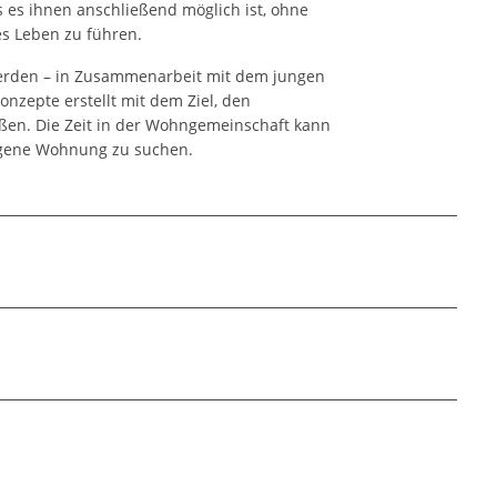
es ihnen anschließend möglich ist, ohne
es Leben zu führen.
erden – in Zusammenarbeit mit dem jungen
nzepte erstellt mit dem Ziel, den
ßen. Die Zeit in der Wohngemeinschaft kann
igene Wohnung zu suchen.
heim.pdf
hneten Felder sind Pflichtfelder.
ssen Sie auf den Link unten klicken. Im