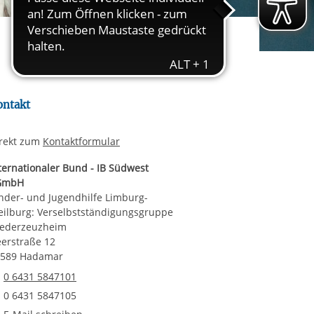
rgabe starten/stoppen
ereitstellung
es setzen wir
ontakt
rekt zum
Kontaktformular
ternationaler Bund - IB Südwest
GmbH
nder- und Jugendhilfe Limburg-
ilburg: Verselbstständigungsgruppe
ederzeuzheim
erstraße 12
5589 Hadamar
Telefonnummer
0 6431 5847101
Faxnummer
0 6431 5847105
E-Mail an Kinder- und Jugendhilfe Limburg-Weilburg: Verselbsts