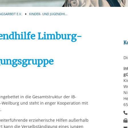
Automatische Wiede
rstreckt sich nicht auf notwendige Cookies, die erforderlich zur B
n und somit gewünschten Website-Funktionen sind. Diese Cooki
NGSARBEIT E.V.
KINDER- UND JUGENDHI...
ressen und daher unabhängig von einer Einwilligung.
endhilfe Limburg-
K
Di
gungsgruppe
In
g
Ki
We
Ni
gebettet in die Gesamtstruktur der IB-
He
-Weilburg und steht in enger Kooperation mit
6
r
.
eiterführende erzieherische Hilfen außerhalb
Ort kann die Verselbständigung eines jungen