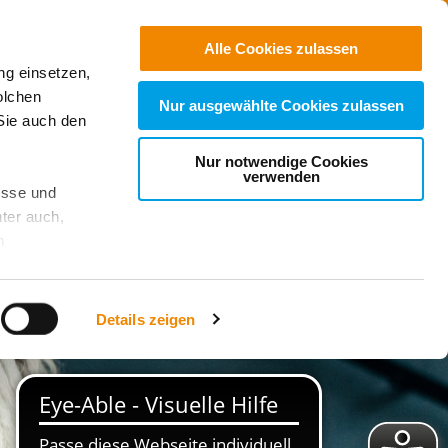
Jobs
Suchen
Alle Cookies zulassen
ng einsetzen,
Spenden
olchen
Nur ausgewählte Cookies zulassen
Sie auch den
Nur notwendige Cookies
verwenden
esse und
ter auch,
n
stet, was zu
Details zeigen
sicht
. Wenn
le Cookie-
 diese
achten Sie: