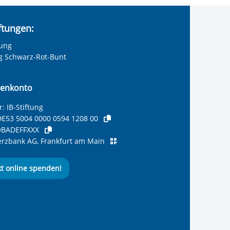
iftungen:
tung
ng Schwarz-Rot-Bunt
enkonto
: IB-Stiftung
E53 5004 0000 0594 1208 00
BADEFFXXX
zbank AG, Frankfurt am Main
kt online spenden!
ernationalen Bund
 Internationalen Bund
 Internationalen Bund
 des Internationalen B
e des Internationalen 
 des Internationalen Bu
Seite des International
ube-Kanal des Internat