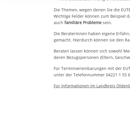
Ihre etwaige Einwilligung e
Die Themen, wegen denen Sie die EUTB 
der von Ihnen aufgerufene
Wichtige Felder können zum Beispiel 
aufgrund berechtigter Inte
auch
familiäre Probleme
sein.
Die BeraterInnen haben eigene Erfahr
gemacht. Hierdurch können sie den R
Beraten lassen können sich sowohl Me
deren Bezugspersonen (Eltern, Geschwis
Für Terminvereinbarungen mit der EUTB
unter der Telefonnummer 04221 1 55 6
Für Informationen im Landkreis Oldenbu