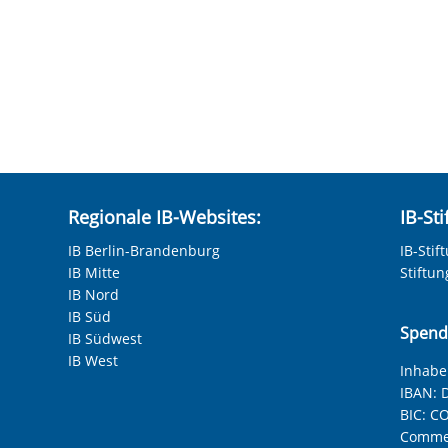
Regionale IB-Websites:
IB-St
IB Berlin-Brandenburg
IB-Stif
IB Mitte
Stiftu
IB Nord
IB Süd
Spend
IB Südwest
IB West
Inhaber
IBAN:
D
BIC:
CO
Commer