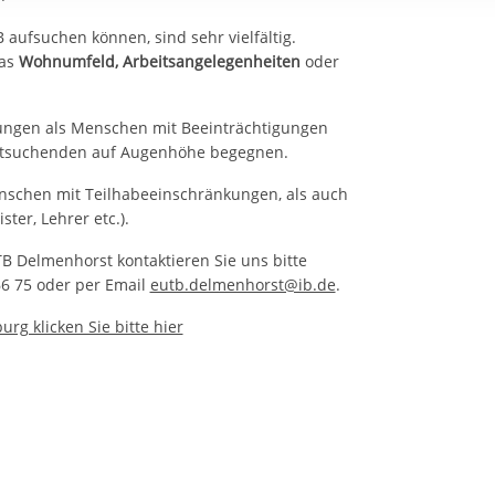
rstreckt sich nicht auf notwendige Cookies, die erforderlich zur B
aufsuchen können, sind sehr vielfältig.
n und somit gewünschten Website-Funktionen sind. Diese Cooki
das
Wohnumfeld,
Arbeitsangelegenheiten
oder
ressen und daher unabhängig von einer Einwilligung.
ungen als Menschen mit Beeinträchtigungen
atsuchenden auf Augenhöhe begegnen.
nschen mit Teilhabeeinschränkungen, als auch
ter, Lehrer etc.).
 Delmenhorst kontaktieren Sie uns bitte
6 75 oder per Email
eutb.delmenhorst@ib.de
.
rg klicken Sie bitte hier