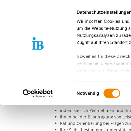
Springe zum Inhalt
Datenschutzeinstellunge
Wir möchten Cookies und ä
Über uns
Stand
um die Website-Nutzung zu
Nutzungsanalysen zu lade
FREIER TRÄGER DER JUGEND-, SOZIAL- UND BILDU
Zugriff auf Ihren Standort
EUTB Delmenho
Soweit es für diese Zwecke
verarbeiten diese zusamme
Mit der
E
rgänzenden
U
nabhängigen
T
wenn Sie zum Website-Bes
Vorgabe (§ 32 SGB IX) umgesetzt.
geräteübergreifend. Dabei 
ausgeschlossen werden. Do
In der EUTB können Sie sich
kostenfrei
Einwilligungsauswahl
zusätzlichen Risiken für I
Notwendig
Die BeraterInnen unterstützen Sie beis
Weitere Details finden Sie
indem sie sich Zeit nehmen und Ih
Sie möchten, dass alle Web
Ihnen bei der Beantragung von Leis
Kategorien auswählen. Sie 
Rat und Orientierung bei Fragen zur
Zwecke entscheiden und Ihre
Ihre Selbstbestimmung unterstütze