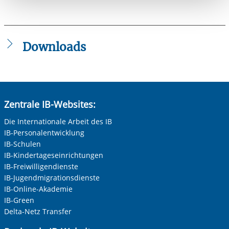
berechtigter Interessen und daher unabhängig von einer
Einwilligung.
Downloads
aHzE_Greifwald.pdf
ambulante_Hilfe_VG_Werbung.pdf
Zentrale IB-Websites:
Die Internationale Arbeit des IB
IB-Personalentwicklung
IB-Schulen
IB-Kindertageseinrichtungen
IB-Freiwilligendienste
IB-Jugendmigrationsdienste
IB-Online-Akademie
IB-Green
Delta-Netz Transfer