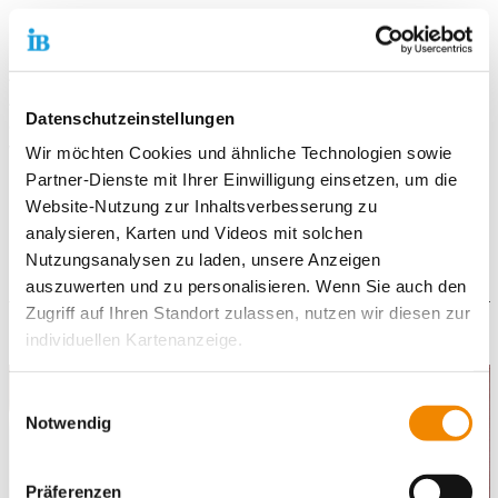
Das Team unserer Fachkräfte unterstützt Kinder, Jugendliche
und Familien bei Erziehungsfragen und der Bewältigung von
Alltagsaufgaben. Wir verfolgen einen systemischen
Arbeitsansatz und ergänzen unsere Leistungen durch spezielle,
Datenschutzeinstellungen
an den Einzelfall angepasste Methoden. Zusätzlich nutzen wir
vorhandene Ressourcen der Familien.
Wir möchten Cookies und ähnliche Technologien sowie
Partner-Dienste mit Ihrer Einwilligung einsetzen, um die
Unsere Arbeit ist auf die Verbesserung der Chancen von
Website-Nutzung zur Inhaltsverbesserung zu
Kindern, Jugendlichen und Familien gerichtet. Im Rahmen
analysieren, Karten und Videos mit solchen
unserer Arbeit nutzen wir die Synergien zu anderen internen
Nutzungsanalysen zu laden, unsere Anzeigen
und externen Angeboten.
auszuwerten und zu personalisieren. Wenn Sie auch den
Zugriff auf Ihren Standort zulassen, nutzen wir diesen zur
Leistungsspektrum
individuellen Kartenanzeige.
Soweit es für diese Zwecke erforderlich ist, erhalten
Einwilligungsauswahl
unsere Partner Daten wie Ihre IP-Adresse und
Notwendig
verarbeiten diese zusammen mit Daten von anderen
Websites. Die Partner erkennen mitunter auch, wenn Sie
Präferenzen