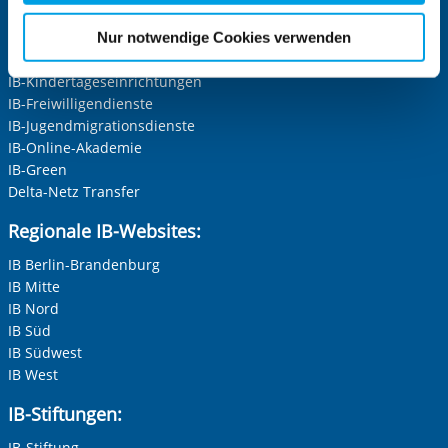
für die Zukunft widerrufen. Bitte beachten Sie: Ihre
Die Internationale Arbeit des IB
etwaige Einwilligung erstreckt sich nicht auf notwendige
IB-Personalentwicklung
Nur notwendige Cookies verwenden
Cookies, die erforderlich zur Bereitstellung der von Ihnen
IB-Schulen
aufgerufenen und somit gewünschten Website-
IB-Kindertageseinrichtungen
Funktionen sind. Diese Cookies setzen wir aufgrund
IB-Freiwilligendienste
berechtigter Interessen und daher unabhängig von einer
IB-Jugendmigrationsdienste
Einwilligung.
IB-Online-Akademie
IB-Green
Delta-Netz Transfer
Regionale IB-Websites:
IB Berlin-Brandenburg
IB Mitte
IB Nord
IB Süd
IB Südwest
IB West
IB-Stiftungen:
IB-Stiftung