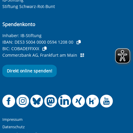
Stiftung Schwarz-Rot-Bunt
Spendenkonto
Inhaber: IB-Stiftung
IBAN:
DE53 5004 0000 0594 1208 00
BIC:
COBADEFFXXX
Commerzbank AG, Frankfurt am Main
Direkt online spenden!
Offizielle Facebook
Offizielle Instag
Offizielle Blue
Offizielle M
Offizielle
Offiziel
Offiz
Off
Impressum
Datenschutz