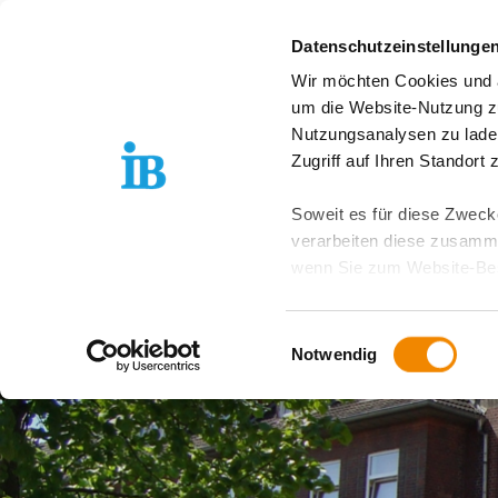
Springe zum Inhalt
Datenschutzeinstellunge
Wir möchten Cookies und ä
Über uns
Stand
um die Website-Nutzung zu
Nutzungsanalysen zu lade
Zugriff auf Ihren Standort
Soweit es für diese Zwecke
verarbeiten diese zusamme
wenn Sie zum Website-Bes
geräteübergreifend. Dabei 
ausgeschlossen werden. Do
Einwilligungsauswahl
zusätzlichen Risiken für I
Notwendig
Weitere Details finden Sie
Sie möchten, dass alle Web
Kategorien auswählen. Sie 
Zwecke entscheiden und Ihre