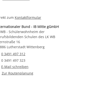
rekt zum
Kontaktformular
ternationaler Bund - IB Mitte gGmbH
 WB - Schülerwohnheim der
rufsbildenden Schulen des LK WB
ernstraße 16
886 Lutherstadt Wittenberg
Telefonnummer
0 3491 497 312
Faxnummer
0 3491 497 323
E-Mail an IB WB - Schülerwohnheim der Berufsbildenden Schulen
E-Mail schreiben
Route planen
Zur Routenplanung