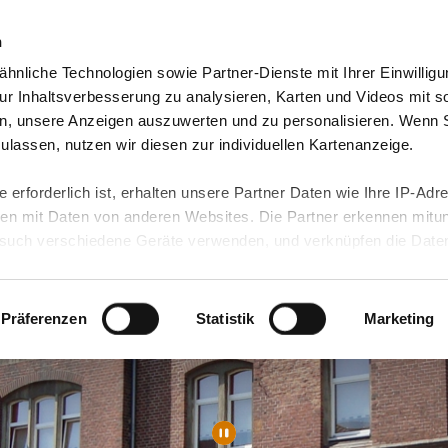
n
hnliche Technologien sowie Partner-Dienste mit Ihrer Einwilligu
orte & Angebote
Presse & Themen
Jobs & Karriere
r Inhaltsverbesserung zu analysieren, Karten und Videos mit s
n, unsere Anzeigen auszuwerten und zu personalisieren. Wenn 
 zulassen, nutzen wir diesen zur individuellen Kartenanzeige.
 erforderlich ist, erhalten unsere Partner Daten wie Ihre IP-Adr
n mit Daten von anderen Websites. Die Partner erkennen mitun
uch verschiedene Geräte verwenden, und verknüpfen die Date
kann die Datenübertragung in Drittländer (insb. die USA) nicht
rt ist kein der EU gleichwertiges Datenschutzniveau gewährlei
hre Daten führen kann.
Präferenzen
Statistik
Marketing
 in unseren
Datenschutzhinweisen
und in unserer
Cookie-Über
site-Funktionen für diese Zwecke aktiviert sind, müssen Sie al
können mittels nachfolgender Buttons über Ihre Einwilligung für
 erteilte Einwilligung stets für die Zukunft widerrufen. Bitte be