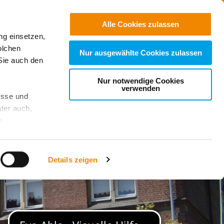
Jobs
Suchen
Alle Cookies zulassen
ng einsetzen,
Spenden
olchen
Nur ausgewählte Cookies zulassen
Sie auch den
Nur notwendige Cookies
verwenden
esse und
ter auch,
n
stet, was zu
Details zeigen
sicht
. Wenn
le Cookie-
 diese
achten Sie: