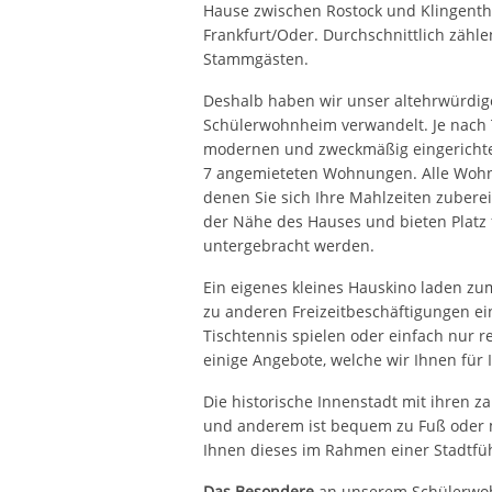
Hause zwischen Rostock und Klingenth
Frankfurt/Oder. Durchschnittlich zähle
Stammgästen.
Deshalb haben wir unser altehrwürdig
Schülerwohnheim verwandelt. Je nach 
modernen und zweckmäßig eingerichtet
7 angemieteten Wohnungen. Alle Wohnb
denen Sie sich Ihre Mahlzeiten zubere
der Nähe des Hauses und bieten Platz f
untergebracht werden.
Ein eigenes kleines Hauskino laden z
zu anderen Freizeitbeschäftigungen ei
Tischtennis spielen oder einfach nur rel
einige Angebote, welche wir Ihnen für I
Die historische Innenstadt mit ihren 
und anderem ist bequem zu Fuß oder m
Ihnen dieses im Rahmen einer Stadtfü
Das Besondere
an unserem Schülerwo