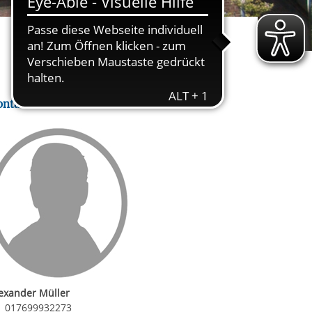
rgabe starten/stoppen
ereitstellung
es setzen wir
ontakt
exander Müller
Email senden
017699932273