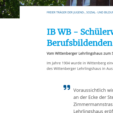
Ihre etwaige Einwilligung e
der von Ihnen aufgerufene
FREIER TRÄGER DER JUGEND-, SOZIAL- UND BILDU
aufgrund berechtigter Inte
IB WB - Schüle
Berufsbildenden
Vom Wittenberger Lehrlingshaus zum
Im Jahre 1904 wurde in Wittenberg eine
des Wittenberger Lehrlingshaus in Aussi
Voraussichtlich w
an der Ecke der St
Zimmermannstrass
Lehrlingshaus erö