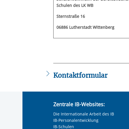
Schulen des LK WB
Sternstraße 16
06886 Lutherstadt Wittenberg
Kontaktformular
Die mit einem Sternchen (
*
) gekennzeic
Anrede
*
Zentrale IB-Websites:
Keine Angabe
Die Internationale Arbeit des IB
Frau
IB-Personalentwicklung
Herr
IB-Schulen