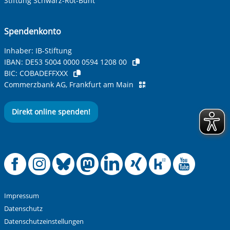
Stiftung Schwarz-Rot-Bunt
Spendenkonto
Betreff ihrer Anfrage
Inhaber: IB-Stiftung
IBAN:
DE53 5004 0000 0594 1208 00
BIC:
COBADEFFXXX
Ihre Nachricht
*
Commerzbank AG, Frankfurt am Main
Direkt online spenden!
Offizielle Facebook
Offizielle Instag
Offizielle Blue
Offizielle M
Offizielle
Offiziel
Offiz
Off
Anti-Roboter-Verifizierung
Hier klicken
Friendly
Captcha ⇗
Impressum
Alle Informationen zum Schutz der Daten sind sind in
Datenschutz
unserer
Datenschutzerklärung
aufrufbar.
Datenschutzeinstellungen