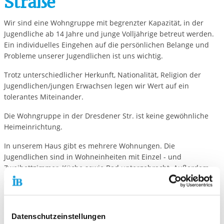
Straße
Wir sind eine Wohngruppe mit begrenzter Kapazität, in der
Jugendliche ab 14 Jahre und junge Volljährige betreut werden.
Ein individuelles Eingehen auf die persönlichen Belange und
Probleme unserer Jugendlichen ist uns wichtig.
Trotz unterschiedlicher Herkunft, Nationalität, Religion der
Jugendlichen/jungen Erwachsen legen wir Wert auf ein
tolerantes Miteinander.
Die Wohngruppe in der Dresdener Str. ist keine gewöhnliche
Heimeinrichtung.
In unserem Haus gibt es mehrere Wohnungen. Die
Jugendlichen sind in Wohneinheiten mit Einzel - und
Zweibettzimmer, Küche sowie Bad untergebracht. Außerdem
gehören zum Haus Gemeinschaftsräume, ein Sportraum und
ein großes Außengelände mit Sitzecken und Spielfläche.
Die Jugendlichen/jungen Erwachsenen werden 24 Stunden
Datenschutzeinstellungen
betreut. Wir begleiten sie durch alle Lebenslagen und geben