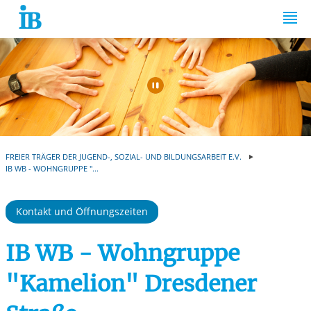
Springe zum Inhalt
Automatische Wiede
FREIER TRÄGER DER JUGEND-, SOZIAL- UND BILDUNGSARBEIT E.V.
IB WB - WOHNGRUPPE "...
Kontakt und Öffnungszeiten
IB WB - Wohngruppe
"Kamelion" Dresdener