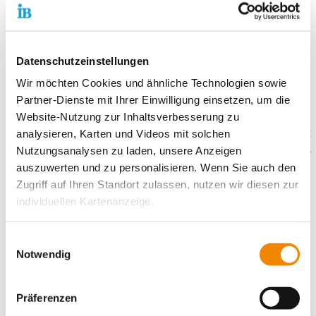
Die individuelle Verweildauer beträgt maximal 12 Wochen.
Unterstützung erhalten die Teilnehmer durch
Datenschutzeinstellungen
sozialpädagogische und psychologische Betreuung.
Wir möchten Cookies und ähnliche Technologien sowie
Dieses Angebot gibt es auch am
Standort Wittenberg
, 06886
Partner-Dienste mit Ihrer Einwilligung einsetzen, um die
Lutherstadt Wittenberg, Sternstr. 16
Website-Nutzung zur Inhaltsverbesserung zu
Startseite IB Wittenberg
analysieren, Karten und Videos mit solchen
Nutzungsanalysen zu laden, unsere Anzeigen
auszuwerten und zu personalisieren. Wenn Sie auch den
Gefördert durch:
Zugriff auf Ihren Standort zulassen, nutzen wir diesen zur
individuellen Kartenanzeige.
Soweit es für diese Zwecke erforderlich ist, erhalten
Einwilligungsauswahl
unsere Partner Daten wie Ihre IP-Adresse und
Notwendig
verarbeiten diese zusammen mit Daten von anderen
Websites. Die Partner erkennen mitunter auch, wenn Sie
Präferenzen
zum Website-Besuch verschiedene Geräte verwenden,