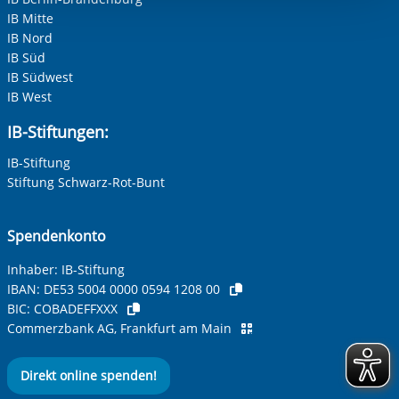
Einwilligung.
IB Mitte
Adresse (PLZ, Ort, Strasse)
IB Nord
IB Süd
IB Südwest
IB West
Ihre E-Mail-Adresse
*
IB-Stiftungen:
IB-Stiftung
Ihre Telefonnummer
Stiftung Schwarz-Rot-Bunt
Spendenkonto
Betreff ihrer Anfrage
Inhaber: IB-Stiftung
IBAN:
DE53 5004 0000 0594 1208 00
BIC:
COBADEFFXXX
Ihre Nachricht
*
Commerzbank AG, Frankfurt am Main
Direkt online spenden!