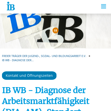
Springe zum Inhalt
Automatische Wiede
FREIER TRÄGER DER JUGEND-, SOZIAL- UND BILDUNGSARBEIT E.V.
IB WB - DIAGNOSE DER...
Kontakt und Öffnungszeiten
IB WB - Diagnose der
Arbeitsmarktfähigkeit