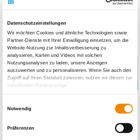
innerhalb und außerhalb des Wohnraumes.
Die Voraussetzung für eine Unterbringung ist §§ 27, 34 SGB VIII
Hilfe zur Erziehung in Form von Heimunterbringung; §§ 41, 34
Datenschutzeinstellungen
SGB VIII Hilfe für junge Volljährige in Einzelfällen § 35a SGB VIII
Wir möchten Cookies und ähnliche Technologien sowie
Eingliederungshilfe für seelisch behinderte Kinder und
Partner-Dienste mit Ihrer Einwilligung einsetzen, um die
Jugendliche; § 42 SGB VIII Inobhutnahme von Kindern und
Jugendlichen.
Website-Nutzung zur Inhaltsverbesserung zu
analysieren, Karten und Videos mit solchen
Nutzungsanalysen zu laden, unsere Anzeigen
auszuwerten und zu personalisieren. Wenn Sie auch den
Zugriff auf Ihren Standort zulassen, nutzen wir diesen zur
individuellen Kartenanzeige.
Soweit es für diese Zwecke erforderlich ist, erhalten
Einwilligungsauswahl
unsere Partner Daten wie Ihre IP-Adresse und
Notwendig
verarbeiten diese zusammen mit Daten von anderen
Downloads
Websites. Die Partner erkennen mitunter auch, wenn Sie
Präferenzen
zum Website-Besuch verschiedene Geräte verwenden,
IB_Flyer_-Stationaere_Jugendwohngruppe_Wetzlar.pdf
und verknüpfen die Daten geräteübergreifend. Dabei