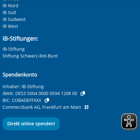
Einwilligung.
Adresse (PLZ, Ort, Strasse)
IB Nord
IB Süd
IB Südwest
IB West
Ihre E-Mail-Adresse
*
IB-Stiftungen:
IB-Stiftung
Ihre Telefonnummer
Stiftung Schwarz-Rot-Bunt
Spendenkonto
Betreff ihrer Anfrage
Inhaber: IB-Stiftung
IBAN:
DE53 5004 0000 0594 1208 00
BIC:
COBADEFFXXX
Ihre Nachricht
*
Commerzbank AG, Frankfurt am Main
Direkt online spenden!