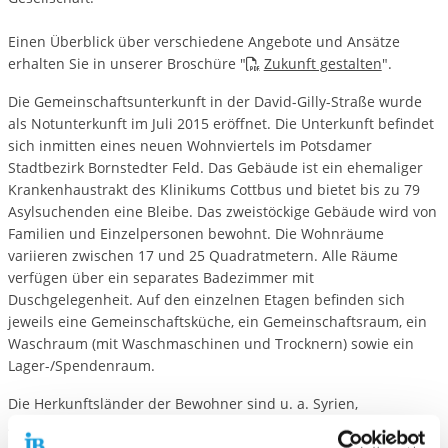
Einen Überblick über verschiedene Angebote und Ansätze
erhalten Sie in unserer Broschüre "
Zukunft gestalten
".
Die Gemeinschaftsunterkunft in der David-Gilly-Straße wurde
als Notunterkunft im Juli 2015 eröffnet. Die Unterkunft befindet
sich inmitten eines neuen Wohnviertels im Potsdamer
Stadtbezirk Bornstedter Feld. Das Gebäude ist ein ehemaliger
Krankenhaustrakt des Klinikums Cottbus und bietet bis zu 79
Asylsuchenden eine Bleibe. Das zweistöckige Gebäude wird von
Familien und Einzelpersonen bewohnt. Die Wohnräume
variieren zwischen 17 und 25 Quadratmetern. Alle Räume
verfügen über ein separates Badezimmer mit
Duschgelegenheit. Auf den einzelnen Etagen befinden sich
jeweils eine Gemeinschaftsküche, ein Gemeinschaftsraum, ein
Waschraum (mit Waschmaschinen und Trocknern) sowie ein
Lager-/Spendenraum.
Die Herkunftsländer der Bewohner sind u. a. Syrien,
Afghanistan, Kenia, Kamerun, Albanien, Tschetschenien und
Iran. In der Gemeinschaftsunterkunft der David-Gilly-Straße