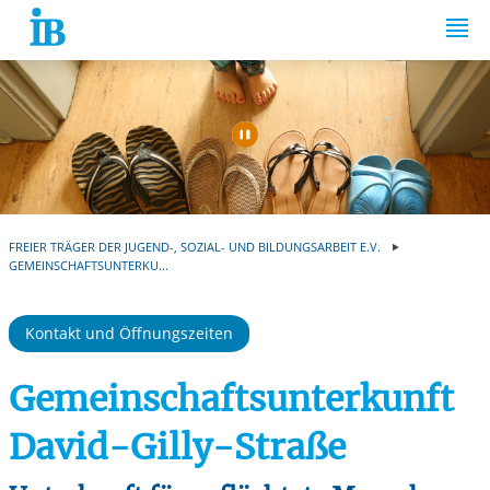
Springe zum Inhalt
Automatische Wiede
FREIER TRÄGER DER JUGEND-, SOZIAL- UND BILDUNGSARBEIT E.V.
GEMEINSCHAFTSUNTERKU...
Kontakt und Öffnungszeiten
Gemeinschaftsunterkunft
David-Gilly-Straße