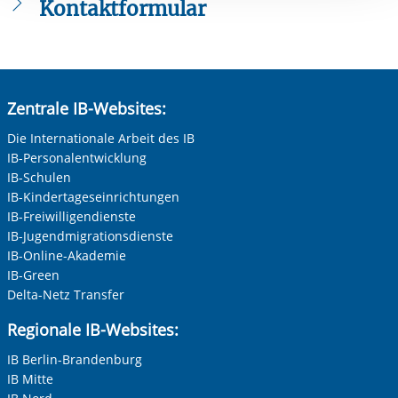
Kontaktformular
Die mit einem Sternchen (
*
) gekennzeichneten Felder sind
Pflichtfelder.
Anrede
*
Zentrale IB-Websites:
Keine Angabe
Die Internationale Arbeit des IB
IB-Personalentwicklung
Frau
IB-Schulen
Herr
IB-Kindertageseinrichtungen
Vorherige Folie anzeigen
N
IB-Freiwilligendienste
Neutrale Anrede
IB-Jugendmigrationsdienste
Unternehmen
IB-Online-Akademie
IB-Green
Delta-Netz Transfer
Nachname, Vorname
*
Regionale IB-Websites:
IB Berlin-Brandenburg
IB Mitte
Adresse (PLZ, Ort, Strasse)