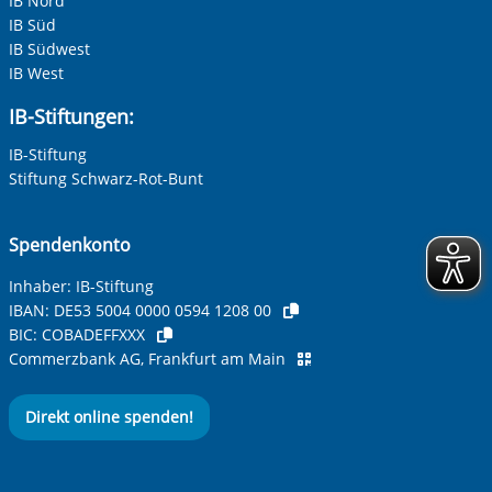
IB Nord
IB Süd
IB Südwest
IB West
Ihre E-Mail-Adresse
*
IB-Stiftungen:
IB-Stiftung
Ihre Telefonnummer
Stiftung Schwarz-Rot-Bunt
Spendenkonto
Betreff ihrer Anfrage
Inhaber: IB-Stiftung
IBAN:
DE53 5004 0000 0594 1208 00
BIC:
COBADEFFXXX
Ihre Nachricht
*
Commerzbank AG, Frankfurt am Main
Direkt online spenden!