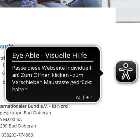
rgabe starten/stoppen
ereitstellung
es setzen wir
ontakt
trin Fischer
Telefonnummer
038203 774883
Email senden
0 1578 5161195
E-Mail an Katrin Fischer
E-Mail schreiben
ternationaler Bund e.V. - IB Nord
gesgruppe Bad Doberan
 Markt 6A
209 Bad Doberan
Telefonnummer
038203-774883