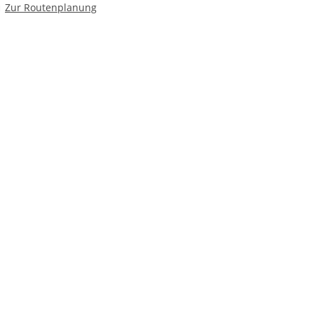
Route planen
Zur Routenplanung