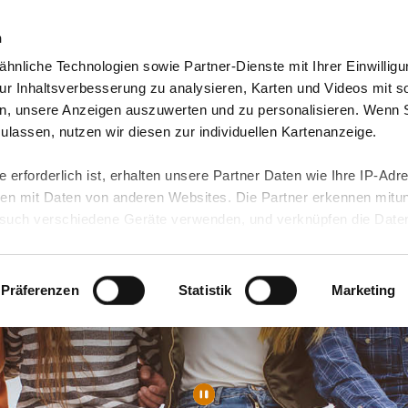
n
hnliche Technologien sowie Partner-Dienste mit Ihrer Einwilligu
orte & Angebote
Presse & Themen
Jobs & Karriere
r Inhaltsverbesserung zu analysieren, Karten und Videos mit s
n, unsere Anzeigen auszuwerten und zu personalisieren. Wenn 
 zulassen, nutzen wir diesen zur individuellen Kartenanzeige.
 erforderlich ist, erhalten unsere Partner Daten wie Ihre IP-Adr
n mit Daten von anderen Websites. Die Partner erkennen mitun
uch verschiedene Geräte verwenden, und verknüpfen die Date
kann die Datenübertragung in Drittländer (insb. die USA) nicht
rt ist kein der EU gleichwertiges Datenschutzniveau gewährlei
hre Daten führen kann.
Präferenzen
Statistik
Marketing
 in unseren
Datenschutzhinweisen
und in unserer
Cookie-Über
site-Funktionen für diese Zwecke aktiviert sind, müssen Sie al
können mittels nachfolgender Buttons über Ihre Einwilligung für
 erteilte Einwilligung stets für die Zukunft widerrufen. Bitte be