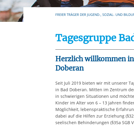
Ihre etwaige Einwilligung e
der von Ihnen aufgerufene
FREIER TRÄGER DER JUGEND-, SOZIAL- UND BILDU
aufgrund berechtigter Inte
Tagesgruppe Ba
Herzlich willkommen in
Doberan
Seit Juli 2019 bieten wir mit unserer
in Bad Doberan. Mitten im Zentrum der 
in schwierigen Situationen und möchten
Kinder im Alter von 6 – 13 Jahren find
Möglichkeit, lebenspraktische Erfahru
dabei auf die Hilfen zur Erziehung (§3
seelischen Behinderungen (§35a SGB VII