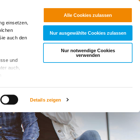
Jobs
Suchen
Alle Cookies zulassen
ng einsetzen,
Spenden
olchen
Nur ausgewählte Cookies zulassen
Sie auch den
Nur notwendige Cookies
verwenden
esse und
ter auch,
n
stet, was zu
Details zeigen
sicht
. Wenn
le Cookie-
 diese
achten Sie: