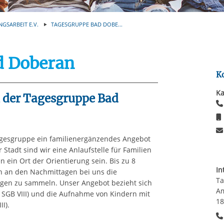
Automatische Wiede
rstreckt sich nicht auf notwendige Cookies, die erforderlich zur B
n und somit gewünschten Website-Funktionen sind. Diese Cooki
NGSARBEIT E.V.
TAGESGRUPPE BAD DOBE...
ressen und daher unabhängig von einer Einwilligung.
d Doberan
K
Ka
 der Tagesgruppe Bad
 Tagesgruppe ein familienergänzendes Angebot
Stadt sind wir eine Anlaufstelle für Familien
 ein Ort der Orientierung sein. Bis zu 8
In
en an den Nachmittagen bei uns die
Ta
ngen zu sammeln. Unser Angebot bezieht sich
Am
2 SGB VIII) und die Aufnahme von Kindern mit
18
I).