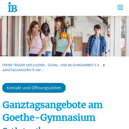
Springe zum Inhalt
Automatische Wiede
FREIER TRÄGER DER JUGEND-, SOZIAL- UND BILDUNGSARBEIT E.V.
GANZTAGSANGEBOTE AM ...
Kontakt und Öffnungszeiten
Ganztagsangebote am
Goethe-Gymnasium