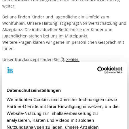
weiter.
Bei uns finden Kinder und Jugendliche ein Umfeld zum
Wohlfühlen. Unsere Haltung ist geprägt von Wertschätzung und
Akzeptanz. Die individuellen Bedürfnisse der Kinder und
Jugendlichen stehen bei uns im Mittelpunkt.
Weitere Fragen klären wir gerne im persönlichen Gespräch mit
Ihnen.
Unser Kurzkonzept finden Sie
>>hier
.
Anmeldung
In den ersten Schulwochen werden die Angebote bekannt
Datenschutzeinstellungen
gegeben und es findet eine verbindliche Anmeldung statt.
Wir möchten Cookies und ähnliche Technologien sowie
Partner-Dienste mit Ihrer Einwilligung einsetzen, um die
Gut ankommen
Website-Nutzung zur Inhaltsverbesserung zu
Wir begleiten den Übergang zwischen der Grundschule und
analysieren, Karten und Videos mit solchen
dem Goethe-Gymnasium und stehen den Kindern bei diesem
Nutzungsanalysen zu laden, unsere Anzeigen