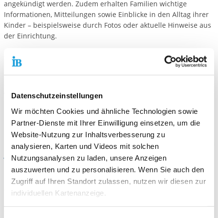
angekündigt werden. Zudem erhalten Familien wichtige
Informationen, Mitteilungen sowie Einblicke in den Alltag ihrer
Kinder – beispielsweise durch Fotos oder aktuelle Hinweise aus
der Einrichtung.
Selbstverständlich ist die Nutzung DSGVO-konform und
datenschutzsicher.
So schaffen wir eine unkomplizierte, moderne und
vertrauensvolle Zusammenarbeit zwischen Familien und
Datenschutzeinstellungen
unserem Kinderhaus.
Wir möchten Cookies und ähnliche Technologien sowie
Partner-Dienste mit Ihrer Einwilligung einsetzen, um die
Denn bei uns ist jedes Kind willkommen – genau so, wie es ist.
Website-Nutzung zur Inhaltsverbesserung zu
analysieren, Karten und Videos mit solchen
Nutzungsanalysen zu laden, unsere Anzeigen
Wichtige Informationen
auszuwerten und zu personalisieren. Wenn Sie auch den
Öffnungszeiten:
Montag - Freitag
Zugriff auf Ihren Standort zulassen, nutzen wir diesen zur
06:00 bis 17:00 Uhr
individuellen Kartenanzeige.
Zur Schulzeit:
Soweit es für diese Zwecke erforderlich ist, erhalten