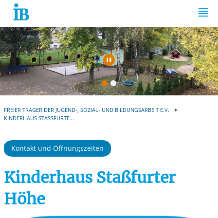
Springe zum Inhalt
Automatische Wiede
FREIER TRÄGER DER JUGEND-, SOZIAL- UND BILDUNGSARBEIT E.V.
KINDERHAUS STASSFURTE...
Kontakt und Öffnungszeiten
Kinderhaus Staßfurter
Höhe