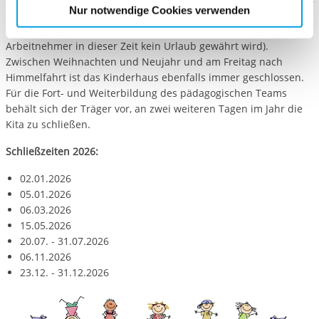
etwaige Einwilligung erstreckt sich nicht auf notwendige
Nur notwendige Cookies verwenden
ob eine Betreuung während der Schließzeit angeboten wird
Cookies, die erforderlich zur Bereitstellung der von Ihnen
oder nicht ((wenn der Arbeitgeber bescheinigt, dass dem
aufgerufenen und somit gewünschten Website-
Arbeitnehmer in dieser Zeit kein Urlaub gewährt wird).
Funktionen sind. Diese Cookies setzen wir aufgrund
Zwischen Weihnachten und Neujahr und am Freitag nach
berechtigter Interessen und daher unabhängig von einer
Himmelfahrt ist das Kinderhaus ebenfalls immer geschlossen.
Einwilligung.
Für die Fort- und Weiterbildung des pädagogischen Teams
behält sich der Träger vor, an zwei weiteren Tagen im Jahr die
Kita zu schließen.
Schließzeiten 2026:
02.01.2026
05.01.2026
06.03.2026
15.05.2026
20.07. - 31.07.2026
06.11.2026
23.12. - 31.12.2026