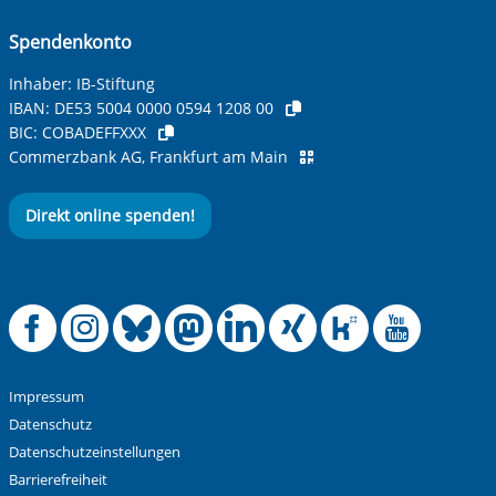
Spendenkonto
Inhaber: IB-Stiftung
IBAN:
DE53 5004 0000 0594 1208 00
BIC:
COBADEFFXXX
Commerzbank AG, Frankfurt am Main
Direkt online spenden!
Offizielle Facebook
Offizielle Instag
Offizielle Blue
Offizielle M
Offizielle
Offiziel
Offiz
Off
Impressum
Datenschutz
Datenschutzeinstellungen
Barrierefreiheit