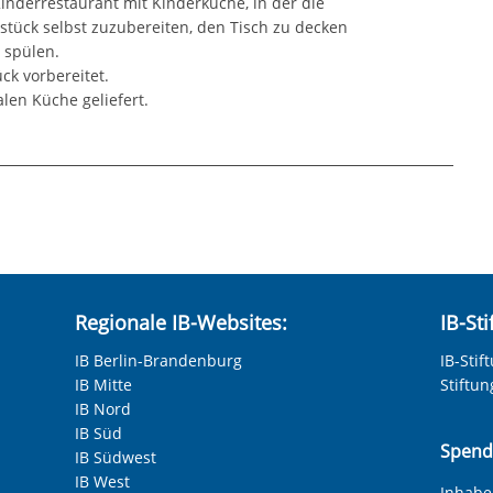
Kinderrestaurant mit Kinderküche, in der die
stück selbst zuzubereiten, den Tisch zu decken
 spülen.
ck vorbereitet.
len Küche geliefert.
hneten Felder sind Pflichtfelder.
Regionale IB-Websites:
IB-St
IB Berlin-Brandenburg
IB-Stif
IB Mitte
Stiftu
IB Nord
IB Süd
Spend
IB Südwest
IB West
Inhaber