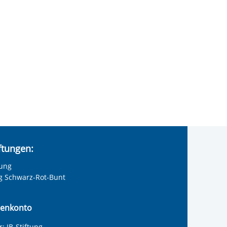
iftungen:
tung
ng Schwarz-Rot-Bunt
enkonto
: IB-Stiftung