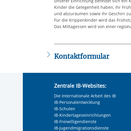
unserer Einrichtung befindet sich ein 
Kinder die Gelegenheit haben, ihr Früh
und abzuräumen sowie ihr Geschirr zu
Für die Krippenkinder wird das Frühstü
Das Mittagessen wird von einer regiona
Kontaktformular
Die mit einem Sternchen (
*
) gekennzeic
Anrede
*
Zentrale IB-Websites:
Keine Angabe
Die Internationale Arbeit des IB
Frau
IB-Personalentwicklung
Herr
IB-Schulen
IB-Kindertageseinrichtungen
Neutrale Anrede
IB-Freiwilligendienste
Unternehmen
IB-Jugendmigrationsdienste