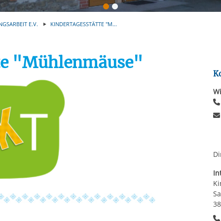
Automatische Wiede
rstreckt sich nicht auf notwendige Cookies, die erforderlich zur B
n und somit gewünschten Website-Funktionen sind. Diese Cooki
NGSARBEIT E.V.
KINDERTAGESSTÄTTE "M...
ressen und daher unabhängig von einer Einwilligung.
tte "Mühlenmäuse"
K
Wi
Di
In
Ki
Sa
38