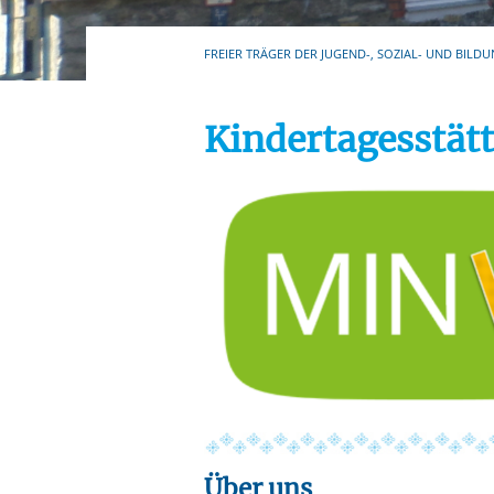
Ihre etwaige Einwilligung e
der von Ihnen aufgerufene
FREIER TRÄGER DER JUGEND-, SOZIAL- UND BILDU
aufgrund berechtigter Inte
Kindertagesstä
Über uns