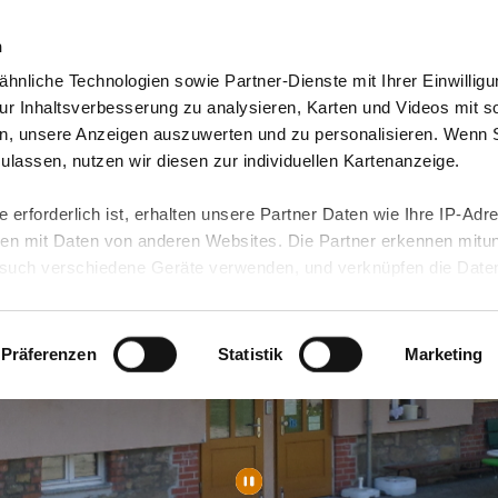
n
hnliche Technologien sowie Partner-Dienste mit Ihrer Einwilligu
orte & Angebote
Presse & Themen
Jobs & Karriere
r Inhaltsverbesserung zu analysieren, Karten und Videos mit s
n, unsere Anzeigen auszuwerten und zu personalisieren. Wenn 
 zulassen, nutzen wir diesen zur individuellen Kartenanzeige.
 erforderlich ist, erhalten unsere Partner Daten wie Ihre IP-Adr
n mit Daten von anderen Websites. Die Partner erkennen mitun
uch verschiedene Geräte verwenden, und verknüpfen die Date
kann die Datenübertragung in Drittländer (insb. die USA) nicht
rt ist kein der EU gleichwertiges Datenschutzniveau gewährlei
hre Daten führen kann.
Präferenzen
Statistik
Marketing
 in unseren
Datenschutzhinweisen
und in unserer
Cookie-Über
site-Funktionen für diese Zwecke aktiviert sind, müssen Sie al
können mittels nachfolgender Buttons über Ihre Einwilligung für
 erteilte Einwilligung stets für die Zukunft widerrufen. Bitte be