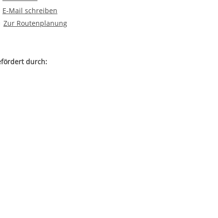
E-Mail an Kindertagesstätte "Mühlenmäuse"
E-Mail schreiben
Route planen
Zur Routenplanung
fördert durch: