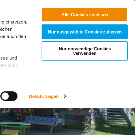
Jobs
Suchen
Alle Cookies zulassen
ng einsetzen,
Spenden
olchen
Nur ausgewählte Cookies zulassen
Sie auch den
Nur notwendige Cookies
verwenden
esse und
ter auch,
n
stet, was zu
Details zeigen
sicht
. Wenn
le Cookie-
 diese
achten Sie: