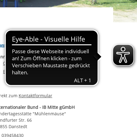
rgabe starten/stoppen
ereitstellung
es setzen wir
ontakt
nnie Kutzner
Telefonnummer
0 39458430
E-Mail an Winnie Kutzner
E-Mail schreiben
rekt zum
Kontaktformular
ternationaler Bund - IB Mitte gGmbH
ndertagesstätte "Mühlenmäuse"
ndfurter Str. 66
855 Danstedt
Telefonnummer
039458430