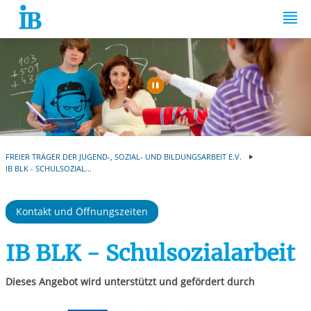
Springe zum Inhalt
Automatische Wiede
FREIER TRÄGER DER JUGEND-, SOZIAL- UND BILDUNGSARBEIT E.V.
IB BLK - SCHULSOZIAL...
Kontakt und Öffnungszeiten
IB BLK - Schulsozialarbeit
Dieses Angebot wird unterstützt und gefördert durch