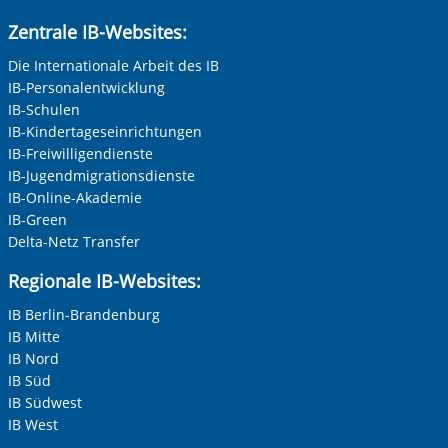
Anrede
*
Zentrale IB-Websites:
Keine Angabe
Die Internationale Arbeit des IB
IB-Personalentwicklung
Frau
IB-Schulen
Herr
IB-Kindertageseinrichtungen
IB-Freiwilligendienste
Neutrale Anrede
IB-Jugendmigrationsdienste
Unternehmen
IB-Online-Akademie
IB-Green
Delta-Netz Transfer
Nachname, Vorname
*
Regionale IB-Websites:
IB Berlin-Brandenburg
IB Mitte
Adresse (PLZ, Ort, Strasse)
IB Nord
IB Süd
IB Südwest
IB West
Ihre E-Mail-Adresse
*