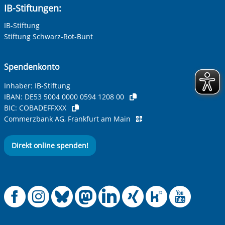
IB-Stiftungen:
IB-Stiftung
Ihre Telefonnummer
Stiftung Schwarz-Rot-Bunt
Spendenkonto
Betreff ihrer Anfrage
Inhaber: IB-Stiftung
IBAN:
DE53 5004 0000 0594 1208 00
BIC:
COBADEFFXXX
Ihre Nachricht
*
Commerzbank AG, Frankfurt am Main
Direkt online spenden!
Offizielle Facebook
Offizielle Instag
Offizielle Blue
Offizielle M
Offizielle
Offiziel
Offiz
Off
Anti-Roboter-Verifizierung
Hier klicken