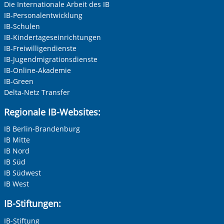
Keine Angabe
Die Internationale Arbeit des IB
IB-Personalentwicklung
Frau
IB-Schulen
Herr
IB-Kindertageseinrichtungen
IB-Freiwilligendienste
Neutrale Anrede
IB-Jugendmigrationsdienste
Unternehmen
IB-Online-Akademie
IB-Green
Delta-Netz Transfer
Nachname, Vorname
*
Regionale IB-Websites:
IB Berlin-Brandenburg
IB Mitte
Adresse (PLZ, Ort, Strasse)
IB Nord
IB Süd
IB Südwest
IB West
Ihre E-Mail-Adresse
*
Vorherige Folie anzeigen
N
IB-Stiftungen:
IB-Stiftung