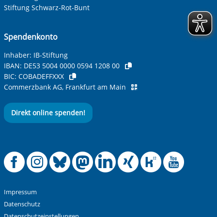
Ihre Telefonnummer
Stiftung Schwarz-Rot-Bunt
Spendenkonto
Betreff ihrer Anfrage
Inhaber: IB-Stiftung
IBAN:
DE53 5004 0000 0594 1208 00
BIC:
COBADEFFXXX
Ihre Nachricht
*
Commerzbank AG, Frankfurt am Main
Direkt online spenden!
Offizielle Facebook
Offizielle Instag
Offizielle Blue
Offizielle M
Offizielle
Offiziel
Offiz
Off
Anti-Roboter-Verifizierung
Hier klicken
Friendly
Captcha ⇗
Impressum
Alle Informationen zum Schutz der Daten sind sind in
Datenschutz
unserer
Datenschutzerklärung
aufrufbar.
Datenschutzeinstellungen