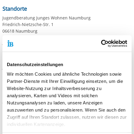
Standorte
Jugendberatung Junges Wohnen Naumburg
Friedrich-Nietzsche-Str. 1
06618 Naumburg
Jugendberatung Junges Wohnen Zeitz
Domherrenstraße 1 (Volkshochschule)
06712 Zeitz
Datenschutzeinstellungen
Jugendberatung Junges Wohnen Weißenfels
Am Schützenplatz 25
Wir möchten Cookies und ähnliche Technologien sowie
06667 Weißenfels
Partner-Dienste mit Ihrer Einwilligung einsetzen, um die
Website-Nutzung zur Inhaltsverbesserung zu
Instagram
analysieren, Karten und Videos mit solchen
https://www.instagram.com/just.best.naumburg/
Nutzungsanalysen zu laden, unsere Anzeigen
auszuwerten und zu personalisieren. Wenn Sie auch den
Zugriff auf Ihren Standort zulassen, nutzen wir diesen zur
Flyer / Infomaterial
individuellen Kartenanzeige.
Unseren aktuellen Flyer können Sie / kannst du unten unter