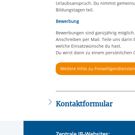
Urlaubsanspruch. Du nimmst gemeinsam
Bildungstagen teil.
Bewerbung
Bewerbungen sind ganzjährig möglich.
Anschreiben per Mail. Teile uns darin 
welche Einsatzwünsche du hast.
Du wirst dann zu einem persönlichen G
Weitere Infos zu Freiwilligendienste
Kontaktformular
Die mit einem Sternchen (
*
) gekennzeic
Anrede
*
Zentrale IB-Websites: