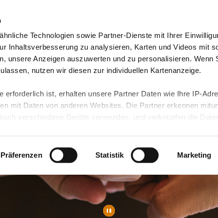
n
hnliche Technologien sowie Partner-Dienste mit Ihrer Einwilligu
orte & Angebote
Presse & Themen
Jobs & Karriere
r Inhaltsverbesserung zu analysieren, Karten und Videos mit s
n, unsere Anzeigen auszuwerten und zu personalisieren. Wenn 
 zulassen, nutzen wir diesen zur individuellen Kartenanzeige.
 erforderlich ist, erhalten unsere Partner Daten wie Ihre IP-Adr
n mit Daten von anderen Websites. Die Partner erkennen mitun
uch verschiedene Geräte verwenden, und verknüpfen die Date
kann die Datenübertragung in Drittländer (insb. die USA) nicht
rt ist kein der EU gleichwertiges Datenschutzniveau gewährlei
hre Daten führen kann.
Präferenzen
Statistik
Marketing
 in unseren
Datenschutzhinweisen
und in unserer
Cookie-Über
site-Funktionen für diese Zwecke aktiviert sind, müssen Sie al
können mittels nachfolgender Buttons über Ihre Einwilligung für
 erteilte Einwilligung stets für die Zukunft widerrufen. Bitte be