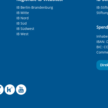
IB Berlin-Brandenburg
IB-Stif
IB Mitte
Stiftu
IB Nord
IB Süd
Spend
IB Südwest
IB West
Inhaber
IBAN:
D
BIC:
CO
Commer
Dire
 Facebook-Seite des Int
le Instagram-Seite des
elle BlueSky-Seite des
izielle Mastodon-Seite
ffizielle LinkedIn-Seit
Offizielle Xing-Seite
Offizielle Kununu-
Offizieller YouT