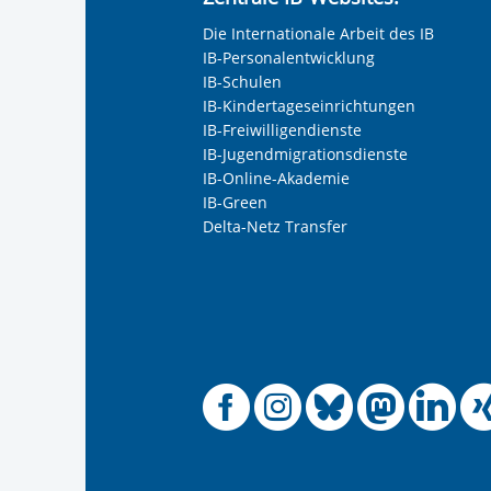
Keine Angabe
Die Internationale Arbeit des IB
Frau
IB-Personalentwicklung
Herr
IB-Schulen
IB-Kindertageseinrichtungen
Neutrale Anrede
IB-Freiwilligendienste
Unternehmen
IB-Jugendmigrationsdienste
IB-Online-Akademie
IB-Green
Delta-Netz Transfer
Nachname, Vorname
*
Adresse (PLZ, Ort, Strasse)
Offizielle
Offiziel
Offizi
Off
O
Ihre E-Mail-Adresse
*