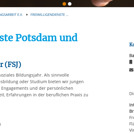
Automatische Wiede
rstreckt sich nicht auf notwendige Cookies, die erforderlich zur B
n und somit gewünschten Website-Funktionen sind. Diese Cooki
NGSARBEIT E.V.
FREIWILLIGENDIENSTE ...
ressen und daher unabhängig von einer Einwilligung.
nste Potsdam und
K
Ba
hr (FSJ)
 soziales Bildungsjahr. Als sinnvolle
sbildung oder Studium bieten wir jungen
n Engagements und der persönlichen
Di
t, Erfahrungen in der beruflichen Praxis zu
In
B
Fr
Fl
)
Vi