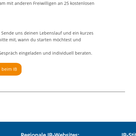
 mit anderen Freiwilligen an 25 kostenlosen
 Sende uns deinen Lebenslauf und ein kurzes
bitte mit, wann du starten möchtest und
espräch eingeladen und individuell beraten.
n beim IB
hneten Felder sind Pflichtfelder.
Regionale IB-Websites:
IB-St