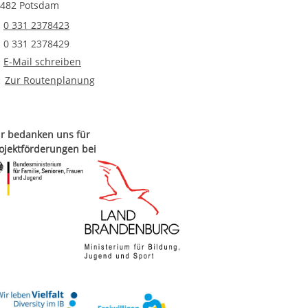
482 Potsdam
Telefonnummer
0 331 2378423
Faxnummer
0 331 2378429
E-Mail an Freiwilligendienste Potsdam und Teltow-Fläming
E-Mail schreiben
Route planen
Zur Routenplanung
r bedanken uns für
ojektförderungen bei