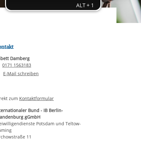
rgabe starten/stoppen
ereitstellung
es setzen wir
ontakt
bett Damberg
Email senden
0171 1563183
E-Mail an Babett Damberg
E-Mail schreiben
rekt zum
Kontaktformular
ternationaler Bund - IB Berlin-
randenburg gGmbH
eiwilligendienste Potsdam und Teltow-
äming
rchowstraße 11