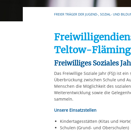
Ihre etwaige Einwilligung e
der von Ihnen aufgerufene
FREIER TRÄGER DER JUGEND-, SOZIAL- UND BILDU
aufgrund berechtigter Inte
Freiwilligendie
Teltow-Fläming
Freiwilliges Soziales Ja
Das Freiwillige Soziale Jahr (FSJ) ist ein
Überbrückung zwischen Schule und Au
Menschen die Möglichkeit des soziale
Weiterentwicklung sowie die Gelegenhei
sammeln.
Unsere Einsatzstellen
Kindertagesstätten (Kitas und Horte
Schulen (Grund- und Oberschulen)