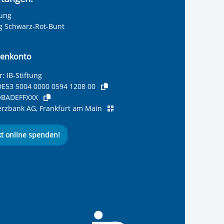
tung
ng Schwarz-Rot-Bunt
enkonto
: IB-Stiftung
E53 5004 0000 0594 1208 00
BADEFFXXX
zbank AG, Frankfurt am Main
kt online spenden!
ernationalen Bund
 Internationalen Bund
 Internationalen Bund
 des Internationalen B
e des Internationalen 
 des Internationalen Bu
Seite des International
ube-Kanal des Internat