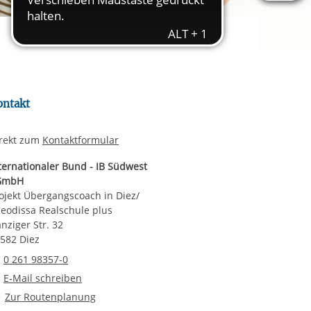
rgabe starten/stoppen
ereitstellung
es setzen wir
ontakt
rekt zum
Kontaktformular
ternationaler Bund - IB Südwest
GmbH
ojekt Übergangscoach in Diez/
eodissa Realschule plus
nziger Str. 32
582 Diez
Telefonnummer
0 261 98357-0
E-Mail an Projekt Übergangscoach in Diez/ Theodissa Realschule p
E-Mail schreiben
Route planen
Zur Routenplanung