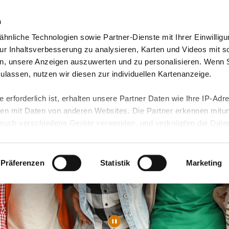
n
hnliche Technologien sowie Partner-Dienste mit Ihrer Einwilligu
orte & Angebote
Presse & Themen
Jobs & Karriere
r Inhaltsverbesserung zu analysieren, Karten und Videos mit s
n, unsere Anzeigen auszuwerten und zu personalisieren. Wenn 
 zulassen, nutzen wir diesen zur individuellen Kartenanzeige.
 erforderlich ist, erhalten unsere Partner Daten wie Ihre IP-Adr
n mit Daten von anderen Websites. Die Partner erkennen mitun
uch verschiedene Geräte verwenden, und verknüpfen die Date
kann die Datenübertragung in Drittländer (insb. die USA) nicht
rt ist kein der EU gleichwertiges Datenschutzniveau gewährlei
hre Daten führen kann.
Präferenzen
Statistik
Marketing
 in unseren
Datenschutzhinweisen
und in unserer
Cookie-Über
site-Funktionen für diese Zwecke aktiviert sind, müssen Sie al
können mittels nachfolgender Buttons über Ihre Einwilligung für
 erteilte Einwilligung stets für die Zukunft widerrufen. Bitte be