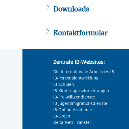
Downloads
Flyer_Uebergangscoach.pdf
Kontaktformular
Die mit einem Sternchen (
*
) gekennzeic
Anrede
*
Zentrale IB-Websites:
Keine Angabe
Die Internationale Arbeit des IB
Frau
IB-Personalentwicklung
Herr
IB-Schulen
IB-Kindertageseinrichtungen
Neutrale Anrede
IB-Freiwilligendienste
Unternehmen
IB-Jugendmigrationsdienste
IB-Online-Akademie
IB-Green
Delta-Netz Transfer
Nachname, Vorname
*