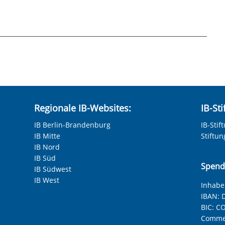
hneten Felder sind Pflichtfelder.
Regionale IB-Websites:
IB-St
IB Berlin-Brandenburg
IB-Stif
IB Mitte
Stiftu
IB Nord
IB Süd
Spend
IB Südwest
IB West
Inhaber
IBAN:
D
BIC:
CO
Commer