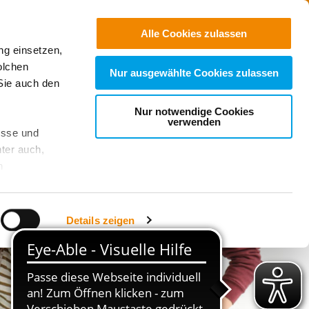
Jobs
Suchen
Alle Cookies zulassen
ng einsetzen,
Spenden
olchen
Nur ausgewählte Cookies zulassen
Sie auch den
Nur notwendige Cookies
verwenden
esse und
ter auch,
n
stet, was zu
Details zeigen
sicht
. Wenn
le Cookie-
 diese
achten Sie: