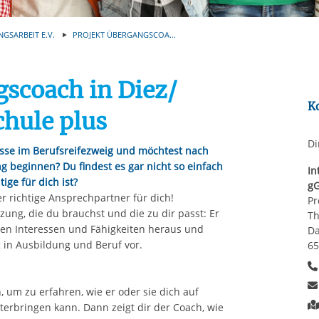
Automatische Wiede
rstreckt sich nicht auf notwendige Cookies, die erforderlich zur B
n und somit gewünschten Website-Funktionen sind. Diese Cooki
NGSARBEIT E.V.
PROJEKT ÜBERGANGSCOA...
ressen und daher unabhängig von einer Einwilligung.
gscoach in Diez/
K
chule plus
Di
asse im Berufsreifezweig und möchtest nach
 beginnen? Du findest es gar nicht so einfach
In
ige für dich ist?
g
 richtige Ansprechpartner für dich!
Pr
ung, die du brauchst und die zu dir passt: Er
Th
chen Interessen und Fähigkeiten heraus und
Da
 in Ausbildung und Beruf vor.
65
 um zu erfahren, wie er oder sie dich auf
rbringen kann. Dann zeigt dir der Coach, wie