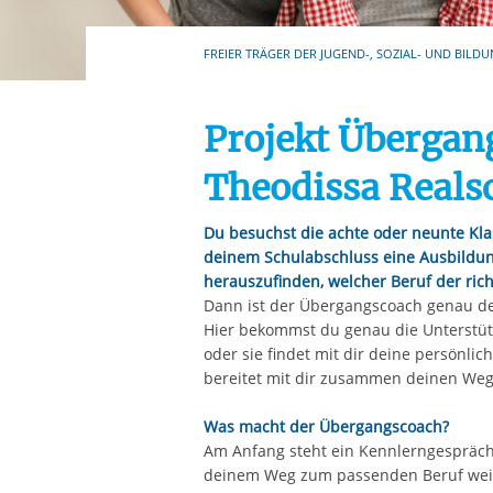
Ihre etwaige Einwilligung e
der von Ihnen aufgerufene
FREIER TRÄGER DER JUGEND-, SOZIAL- UND BILDU
aufgrund berechtigter Inte
Projekt Übergan
Theodissa Reals
Du besuchst die achte oder neunte Kl
deinem Schulabschluss eine Ausbildung
herauszufinden, welcher Beruf der richt
Dann ist der Übergangscoach genau der
Hier bekommst du genau die Unterstütz
oder sie findet mit dir deine persönli
bereitet mit dir zusammen deinen Weg
Was macht der Übergangscoach?
Am Anfang steht ein Kennlerngespräch,
deinem Weg zum passenden Beruf weite