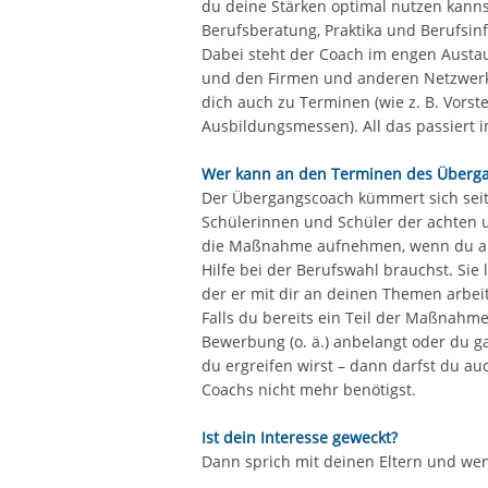
du deine Stärken optimal nutzen kannst.
Berufsberatung, Praktika und Berufsi
Dabei steht der Coach im engen Austaus
und den Firmen und anderen Netzwerkp
dich auch zu Terminen (wie z. B. Vors
Ausbildungsmessen). All das passiert 
Wer kann an den Terminen des Überg
Der Übergangscoach kümmert sich seit
Schülerinnen und Schüler der achten u
die Maßnahme aufnehmen, wenn du an 
Hilfe bei der Berufswahl brauchst. Sie 
der er mit dir an deinen Themen arbei
Falls du bereits ein Teil der Maßnahme 
Bewerbung (o. ä.) anbelangt oder du ga
du ergreifen wirst – dann darfst du au
Coachs nicht mehr benötigst.
Ist dein Interesse geweckt?
Dann sprich mit deinen Eltern und wen